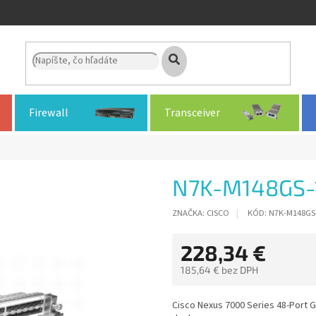
Firewall
Transceiver
N7K-M148GS-
ZNAČKA:
CISCO
KÓD:
N7K-M148GS
228,34 €
185,64 € bez DPH
Jednotková
cena:
Cisco Nexus 7000 Series 48-Port G