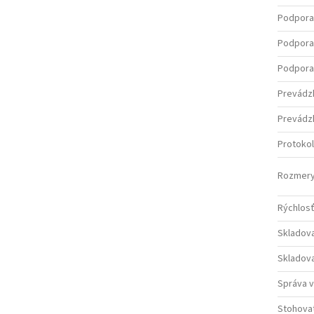
Podpora
Podpora 
Podpora 
Prevádzk
Prevádzk
Protokol
Rozmery 
Rýchlosť
Skladova
Skladova
Správa 
Stohova