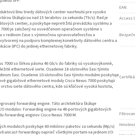
ptikou SFP.
EAN
:
duktovú líniu triedy dátových centier navrhnutú pre vysoko
ektúrou škálujúcou nad 15 terabitov za sekundu (Tb/s). Rad je
Access C
 dátových centier, a poskytuje nepretržitú prevádzku systému a
us 7000 je založený na osvedčenom operačnom systéme s
tému v reálnom čase s výnimočnou spravovateľnosťou a
Bezpečn
o vytvorený na podporu komplexnej konektivity dátového centra a
kácie (IPC) do jedinej ethernetovej fabriky.
s 7000 so šírkou pásma 46 Gb/s do fabriky sú vysokovýkonné,
ležité ethernetové siete. Osadenie 18-slotového šasi týmito
edinom šasi. Osadenie 10-slotového šasi týmito modulmi poskytuje
Certifiká
rtové gigabitové ethernetové moduly Cisco Nexus 7000 poskytujú
ú vrstvu siete dátového centra, kde sú kľúčové vysoká hustota,
egrovaný forwarding engine. Táto architektúra škáluje
 I/O modulov. Forwarding engine na 48-portových gigabitových
Filtrova
du forwarding enginov Cisco Nexus 7000 M.
Hmotno
ých moduloch poskytuje 60 miliónov paketov za sekundu (Mp/s)
IPv6 unicast forwardingu naprieč všetkými portami na jednom I/O