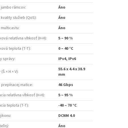
 jumbo rámcov
:
Áno
kvality služieb (QoS)
:
Áno
multicastu
:
Áno
ová relatívna vlhkosť (H-H)
:
5 – 90 %
ová teplota (T-T)
:
0 – 40 °C
y správy
:
IPv4, IPv6
55.6 x 4.4 x 38.9
(Š × H × V)
:
mm
 prepínacej matice
:
46 Gbps
cia relatívna vlhkosť (H-H)
:
5 – 95 %
cia teplota (T-T)
:
-40 – 70 °C
výkonu
:
DCNM 4.0
teľný
:
Áno