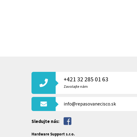
Z
Á
P
+421 32 285 01 63
Ä
T
Zavolajte nám
I
E
info@repasovanecisco.sk
Sledujte nás:
Hardware Support s.r.o.