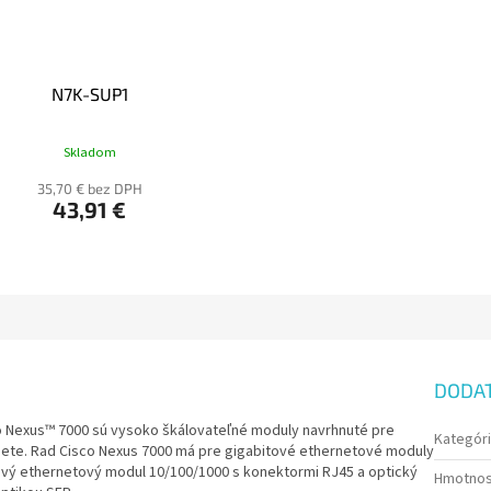
N7K-SUP1
Skladom
35,70 € bez DPH
43,91 €
DODA
o Nexus™ 7000 sú vysoko škálovateľné moduly navrhnuté pre
Kategór
siete. Rad Cisco Nexus 7000 má pre gigabitové ethernetové moduly
ový ethernetový modul 10/100/1000 s konektormi RJ45 a optický
Hmotno