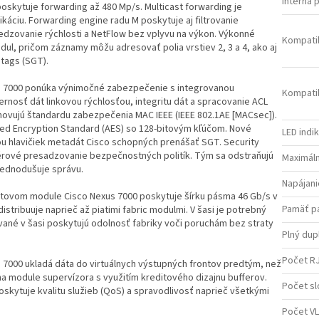
Interná 
oskytuje forwarding až 480 Mp/s. Multicast forwarding je
káciu. Forwarding engine radu M poskytuje aj filtrovanie
edzovanie rýchlosti a NetFlow bez vplyvu na výkon. Výkonné
Kompati
l, pričom záznamy môžu adresovať polia vrstiev 2, 3 a 4, ako aj
 tags (SGT).
s 7000 ponúka výnimočné zabezpečenie s integrovanou
Kompati
nosť dát linkovou rýchlosťou, integritu dát a spracovanie ACL
yhovujú štandardu zabezpečenia MAC IEEE (IEEE 802.1AE [MACsec]).
ed Encryption Standard (AES) so 128-bitovým kľúčom. Nové
LED indi
 hlavičiek metadát Cisco schopných prenášať SGT. Security
érové presadzovanie bezpečnostných politík. Tým sa odstraňujú
Maximáln
zjednodušuje správu.
Napájani
etovom module Cisco Nexus 7000 poskytuje šírku pásma 46 Gb/s v
Pamäť p
tribuuje naprieč až piatimi fabric modulmi. V šasi je potrebný
vané v šasi poskytujú odolnosť fabriky voči poruchám bez straty
Plný dup
Počet RJ
 7000 ukladá dáta do virtuálnych výstupných frontov predtým, než
r na module supervízora s využitím kreditového dizajnu bufferov.
Počet s
oskytuje kvalitu služieb (QoS) a spravodlivosť naprieč všetkými
Počet V