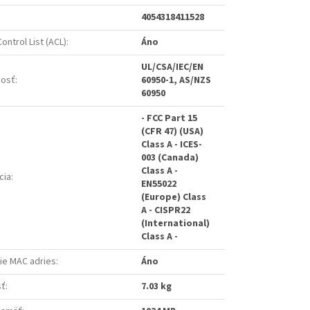
4054318411528
ontrol List (ACL)
:
Áno
UL/CSA/IEC/EN
osť
:
60950-1, AS/NZS
60950
- FCC Part 15
(CFR 47) (USA)
Class A - ICES-
003 (Canada)
Class A -
cia
:
EN55022
(Europe) Class
A - CISPR22
(International)
Class A -
nie MAC adries
:
Áno
sť
:
7.03 kg