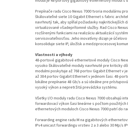
modul je 48-portový gigabitový ethernetový modul s o
Prepínače radu Cisco Nexus 7000 tvoria modulárnu pro
škálovateľné siete 10 Gigabit Ethernet s fabric archit
navrhnutý tak, aby spĺňal požiadavky najkritickejších
virtualizované všadeprítomné služby. Rad Cisco Nex
rozšírenými funkciami na realizáciu aktualizácií sys
servisovateľnosťou. Jeho inovatívny dizajn je účelov
konsoliduje siete IP, úložísk a medziprocesovej komuni
Vlastnosti a výhody
48-portové gigabitové ethernetové moduly Cisco Nexu
vysoko škálovateľné moduly navrhnuté pre kriticky dô
modulmi poskytuje až 768 portov Gigabit Ethernet v j
až 384 portov Gigabit Ethernet v jedinom šasi. 48-po
lokálne prepínanie 48 Gb/s a sú ideálne pre prístupov
vysoký výkon a nepretržitá prevádzka systému.
Všetky I/O moduly radu Cisco Nexus 7000 obsahujú int
forwardovací výkon šasi lineárne s počtom použitých
ethernetových moduloch Cisco Nexus 7000 patrí do ra
Forwarding engine radu M na gigabitových ethernetov
IPv4 unicast forwardingu vrstiev 2 a 3 alebo 30 Mp/s 