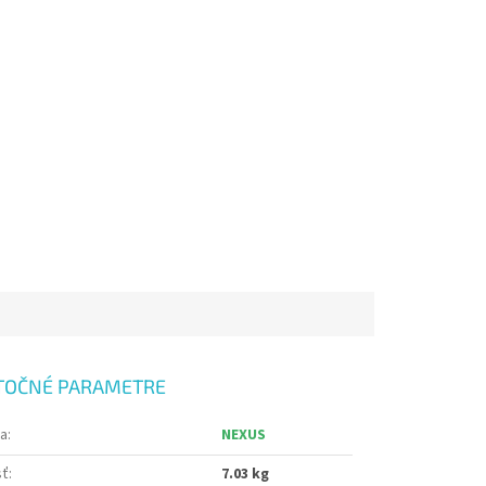
TOČNÉ PARAMETRE
ia
:
NEXUS
sť
:
7.03 kg