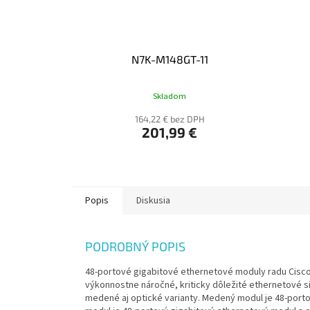
N7K-M148GT-11
Skladom
164,22 € bez DPH
201,99 €
Popis
Diskusia
PODROBNÝ POPIS
48-portové gigabitové ethernetové moduly radu Cisc
výkonnostne náročné, kriticky dôležité ethernetové 
medené aj optické varianty. Medený modul je 48-port