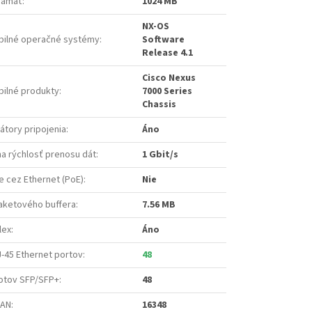
pamäť
:
1024 MB
NX-OS
bilné operačné systémy
:
Software
Release 4.1
Cisco Nexus
bilné produkty
:
7000 Series
Chassis
kátory pripojenia
:
Áno
a rýchlosť prenosu dát
:
1 Gbit/s
e cez Ethernet (PoE)
:
Nie
aketového buffera
:
7.56 MB
lex
:
Áno
-45 Ethernet portov
:
48
lotov SFP/SFP+
:
48
LAN
:
16348