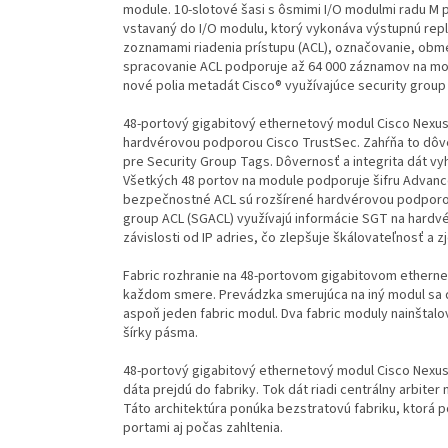
module. 10-slotové šasi s ôsmimi I/O modulmi radu M p
vstavaný do I/O modulu, ktorý vykonáva výstupnú repli
zoznamami riadenia prístupu (ACL), označovanie, obm
spracovanie ACL podporuje až 64 000 záznamov na modu
nové polia metadát Cisco® využívajúce security group
48-portový gigabitový ethernetový modul Cisco Nexu
hardvérovou podporou Cisco TrustSec. Zahŕňa to dôver
pre Security Group Tags. Dôvernosť a integrita dát v
Všetkých 48 portov na module podporuje šifru Advanc
bezpečnostné ACL sú rozšírené hardvérovou podporou
group ACL (SGACL) využívajú informácie SGT na hardv
závislosti od IP adries, čo zlepšuje škálovateľnosť a 
Fabric rozhranie na 48-portovom gigabitovom ethern
každom smere. Prevádzka smerujúca na iný modul sa dis
aspoň jeden fabric modul. Dva fabric moduly nainštalo
šírky pásma.
48-portový gigabitový ethernetový modul Cisco Nexus
dáta prejdú do fabriky. Tok dát riadi centrálny arbite
Táto architektúra ponúka bezstratovú fabriku, ktorá p
portami aj počas zahltenia.