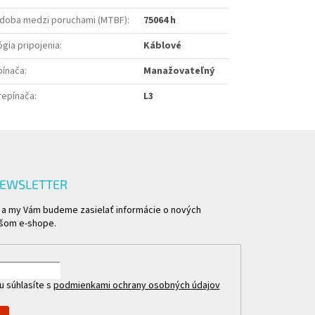
 doba medzi poruchami (MTBF)
:
75064 h
gia pripojenia
:
Káblové
pínača
:
Manažovateľný
repínača
:
L3
NEWSLETTER
l a my Vám budeme zasielať informácie o nových
ašom e-shope.
u súhlasíte s
podmienkami ochrany osobných údajov