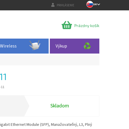
SK
PRIHLÁSENIE
NÁKUPNÝ
Prázdny košík
KOŠÍK
Wireless
Výkup
11
-11
Skladom
igabit Ethernet Module (SFP), Manažovateľný, L3, Plný