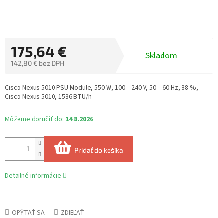
175,64 €
Skladom
142,80 € bez DPH
Jednotková
cena:
Cisco Nexus 5010 PSU Module, 550 W, 100 – 240 V, 50 – 60 Hz, 88 %,
Cisco Nexus 5010, 1536 BTU/h
Môžeme doručiť do:
14.8.2026
Pridať do košíka
Detailné informácie
OPÝTAŤ SA
ZDIEĽAŤ