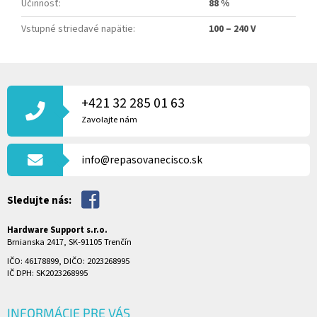
Účinnosť
:
88 %
Vstupné striedavé napätie
:
100 – 240 V
Z
Á
P
+421 32 285 01 63
Ä
Zavolajte nám
T
I
info@repasovanecisco.sk
E
Sledujte nás:
Hardware Support s.r.o.
Brnianska 2417, SK-91105 Trenčín
IČO: 46178899, DIČO: 2023268995
IČ DPH: SK2023268995
INFORMÁCIE PRE VÁS