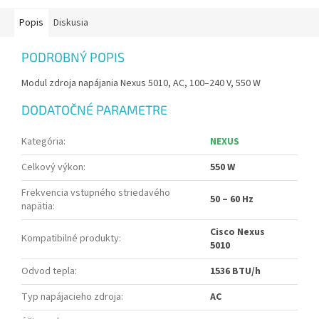
Popis
Diskusia
PODROBNÝ POPIS
Modul zdroja napájania Nexus 5010, AC, 100–240 V, 550 W
DODATOČNÉ PARAMETRE
Kategória
:
NEXUS
Celkový výkon
:
550 W
Frekvencia vstupného striedavého
50 – 60 Hz
napätia
:
Cisco Nexus
Kompatibilné produkty
:
5010
Odvod tepla
:
1536 BTU/h
Typ napájacieho zdroja
:
AC