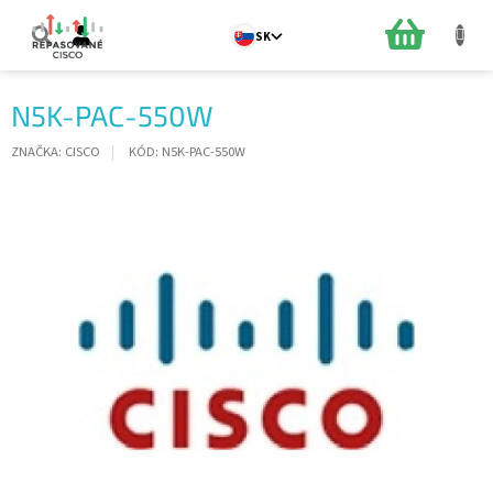
Prejsť
na
NÁKUPN
SK
obsah
KOŠÍK
N5K-PAC-550W
ZNAČKA:
CISCO
KÓD:
N5K-PAC-550W