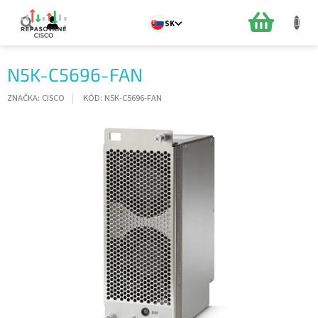
Prejsť
na
NÁKUPN
SK
obsah
KOŠÍK
N5K-C5696-FAN
ZNAČKA:
CISCO
KÓD:
N5K-C5696-FAN