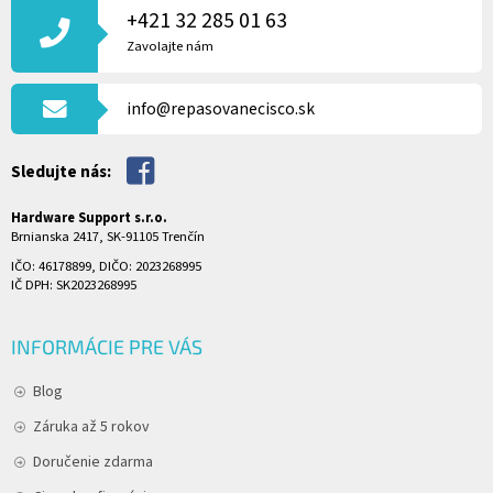
P
+421 32 285 01 63
Ä
Zavolajte nám
T
I
info@repasovanecisco.sk
E
Sledujte nás:
Hardware Support s.r.o.
Brnianska 2417, SK-91105 Trenčín
IČO: 46178899, DIČO: 2023268995
IČ DPH: SK2023268995
INFORMÁCIE PRE VÁS
Blog
Záruka až 5 rokov
Doručenie zdarma