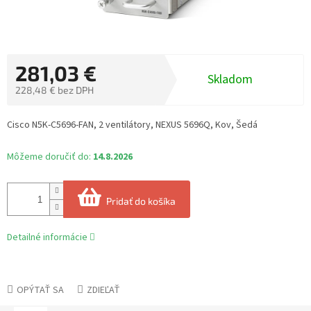
281,03 €
Skladom
228,48 € bez DPH
Jednotková
cena:
Cisco N5K-C5696-FAN, 2 ventilátory, NEXUS 5696Q, Kov, Šedá
Môžeme doručiť do:
14.8.2026
Pridať do košíka
Detailné informácie
OPÝTAŤ SA
ZDIEĽAŤ