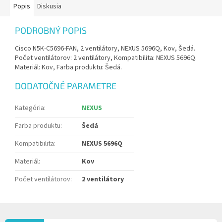
Popis
Diskusia
PODROBNÝ POPIS
Cisco N5K-C5696-FAN, 2 ventilátory, NEXUS 5696Q, Kov, Šedá.
Počet ventilátorov: 2 ventilátory, Kompatibilita: NEXUS 5696Q.
Materiál: Kov, Farba produktu: Šedá.
DODATOČNÉ PARAMETRE
Kategória
:
NEXUS
Farba produktu
:
Šedá
Kompatibilita
:
NEXUS 5696Q
Materiál
:
Kov
Počet ventilátorov
:
2 ventilátory
Z
Á