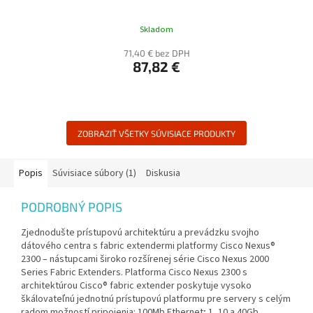
Skladom
71,40 € bez DPH
87,82 €
ZOBRAZIŤ VŠETKY SÚVISIACE PRODUKTY
Popis
Súvisiace súbory (1)
Diskusia
PODROBNÝ POPIS
Zjednodušte prístupovú architektúru a prevádzku svojho
dátového centra s fabric extendermi platformy Cisco Nexus®
2300 – nástupcami široko rozšírenej série Cisco Nexus 2000
Series Fabric Extenders. Platforma Cisco Nexus 2300 s
architektúrou Cisco® fabric extender poskytuje vysoko
škálovateľnú jednotnú prístupovú platformu pre servery s celým
radom možností pripojenia: 100Mb Ethernet; 1, 10 a 40Gb