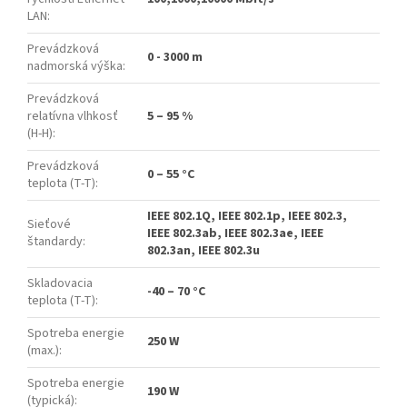
LAN
:
Prevádzková
0 - 3000 m
nadmorská výška
:
Prevádzková
relatívna vlhkosť
5 – 95 %
(H-H)
:
Prevádzková
0 – 55 °C
teplota (T-T)
:
IEEE 802.1Q, IEEE 802.1p, IEEE 802.3,
Sieťové
IEEE 802.3ab, IEEE 802.3ae, IEEE
štandardy
:
802.3an, IEEE 802.3u
Skladovacia
-40 – 70 °C
teplota (T-T)
:
Spotreba energie
250 W
(max.)
:
Spotreba energie
190 W
(typická)
: