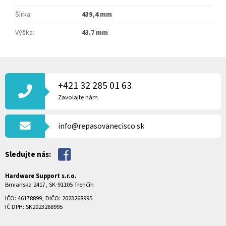
Šírka
:
439,4 mm
Výška
:
43.7 mm
Z
Á
P
+421 32 285 01 63
Ä
Zavolajte nám
T
I
info@repasovanecisco.sk
E
Sledujte nás:
Hardware Support s.r.o.
Brnianska 2417, SK-91105 Trenčín
IČO: 46178899, DIČO: 2023268995
IČ DPH: SK2023268995