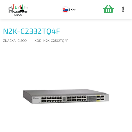
Prejsť
na
NÁKUPN
SK
obsah
KOŠÍK
N2K-C2332TQ4F
ZNAČKA:
CISCO
KÓD:
N2K-C2332TQ4F