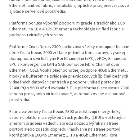
Ethernet; unified fabric; metalické aj optické pripojenie; rackové
aj blade serverové prostredia.
Platforma ponúka výbornú podporu migrácie z tradičného 1Gb
Ethernetu na 10 a 40Gb Ethernet a technológie unified fabric s
podporou virtuálnych strojov.
Platforma Cisco Nexus 2300 zachováva všetky existujúce funkcie
série Cisco Nexus 2000 vrátane jediného bodu správy, vysokej
dostupnosti s virtuálnymi PortChannelmi (vPC), vPC+, Enhanced
vPC a konvergencie LAN a SAN pomocou Fibre Channel over
Ethernet (FCoE). Vďaka plnohodnotnej podpore 40Gb Ethernetu,
hlbokým bufferom na zvládanie prevádzkových špičiek bežných
v dnešných dátových centrách a podpore unified portov (na
2348UPQ s 5600 až od vydania 7.3) je platforma Cisco Nexus 2300
vhodná pre vysoko virtualizované, automatizované a cloudové
prostredia.
Fabric extendery Cisco Nexus 2300 predstavujú energeticky
úspornú platformu s výškou 1 rack jednotky (1RU) s voliteľným
smerom prúdenia vzduchu spredu dozadu (výfuk na strane
portov) alebo zozadu dopredu (nasávanie na strane portov),
ktorá ponúka 100Mb Ethernet; 1, 10 a 40Gb Ethernet; Fibre