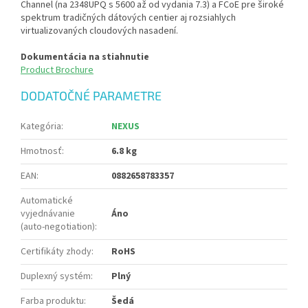
Channel (na 2348UPQ s 5600 až od vydania 7.3) a FCoE pre široké
spektrum tradičných dátových centier aj rozsiahlych
virtualizovaných cloudových nasadení.
Dokumentácia na stiahnutie
Product Brochure
DODATOČNÉ PARAMETRE
Kategória
:
NEXUS
Hmotnosť
:
6.8 kg
EAN
:
0882658783357
Automatické
vyjednávanie
Áno
(auto-negotiation)
:
Certifikáty zhody
:
RoHS
Duplexný systém
:
Plný
Farba produktu
:
Šedá