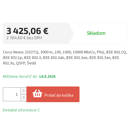
3 425,06 €
Skladom
2 784,60 € bez DPH
Jednotková
cena:
Cisco Nexus 2332TQ, 3000 m, 100, 1000, 10000 Mbit/s, Plný, IEEE 802.1Q,
IEEE 802.1p, IEEE 802.3, IEEE 802.3ab, IEEE 802.3ae, IEEE 802.3an, IEEE
802.3u, QSFP, Šedá
Môžeme doručiť do:
14.8.2026
Pridať do košíka
Detailné informácie