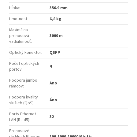
Hĺbka
:
356.9 mm
Hmotnosť
:
6,8 kg
Maximálna
prenosová
3000 m
vzdialenosť
:
Optický konektor
:
QSFP
Počet optických
4
portov
:
Podpora jumbo
Áno
rámcov
:
Podpora kvality
Áno
služieb (QoS)
:
Porty Ethernet
32
LAN (RJ-45)
:
Prenosové
rýchlosti Ethernet
100,1000,10000 Mbit/s