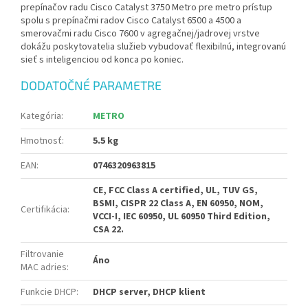
prepínačov radu Cisco Catalyst 3750 Metro pre metro prístup
spolu s prepínačmi radov Cisco Catalyst 6500 a 4500 a
smerovačmi radu Cisco 7600 v agregačnej/jadrovej vrstve
dokážu poskytovatelia služieb vybudovať flexibilnú, integrovanú
sieť s inteligenciou od konca po koniec.
DODATOČNÉ PARAMETRE
Kategória
:
METRO
Hmotnosť
:
5.5 kg
EAN
:
0746320963815
CE, FCC Class A certified, UL, TUV GS,
BSMI, CISPR 22 Class A, EN 60950, NOM,
Certifikácia
:
VCCI-I, IEC 60950, UL 60950 Third Edition,
CSA 22.
Filtrovanie
Áno
MAC adries
:
Funkcie DHCP
:
DHCP server, DHCP klient