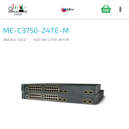
Prejsť
na
NÁKUPN
SK
obsah
KOŠÍK
ME-C3750-24TE-M
ZNAČKA:
CISCO
KÓD:
ME-C3750-24TE-M