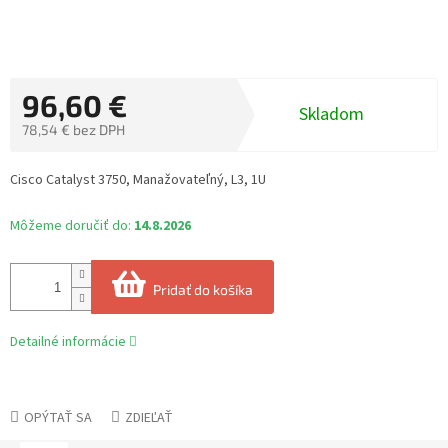
96,60 €
Skladom
78,54 € bez DPH
Jednotková
cena:
Cisco Catalyst 3750, Manažovateľný, L3, 1U
Môžeme doručiť do:
14.8.2026
Pridať do košíka
Detailné informácie
OPÝTAŤ SA
ZDIEĽAŤ