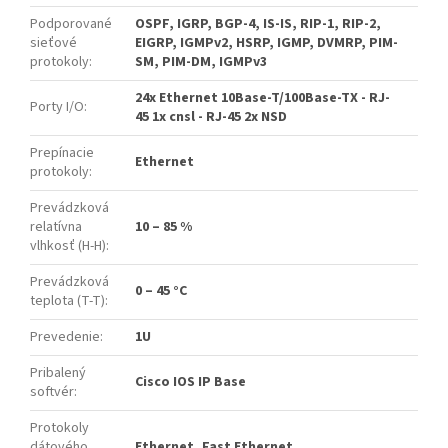
Podporované
OSPF, IGRP, BGP-4, IS-IS, RIP-1, RIP-2,
sieťové
EIGRP, IGMPv2, HSRP, IGMP, DVMRP, PIM-
protokoly
:
SM, PIM-DM, IGMPv3
24x Ethernet 10Base-T/100Base-TX - RJ-
Porty I/O
:
45 1x cnsl - RJ-45 2x NSD
Prepínacie
Ethernet
protokoly
:
Prevádzková
relatívna
10 – 85 %
vlhkosť (H-H)
:
Prevádzková
0 – 45 °C
teplota (T-T)
:
Prevedenie
:
1U
Pribalený
Cisco IOS IP Base
softvér
:
Protokoly
dátového
Ethernet, Fast Ethernet