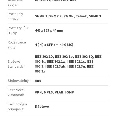
spoja
:
Protokoly
SNMP 1, SNMP 2, RMON, Telnet, SNMP 3
správy
:
Rozmery (Š ×
445 x 373 x 44 mm
H × V)
:
Rozširujúce
4 ( 4 ) x SFP (mini-GBIC)
sloty
:
IEEE 802.1D, IEEE 802.1p, IEEE 802.1Q, IEEE
Sieťové
802.1s, IEEE 802.1w, IEEE 802.1x, IEEE
štandardy
:
802.3, IEEE 802.3ab, IEEE 802.3u, IEEE
802.3x
Stohovateľný
:
Áno
Technické
VPN, MPLS, VLAN, IGMP
vlastnosti
:
Technológia
Káblové
pripojenia
: