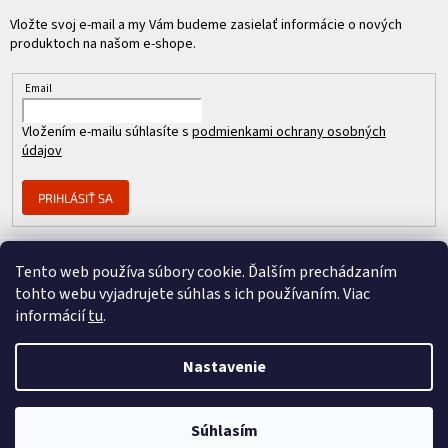
Vložte svoj e-mail a my Vám budeme zasielať informácie o nových
produktoch na našom e-shope.
Email
Vložením e-mailu súhlasíte s
podmienkami ochrany osobných
údajov
PRIHLÁSIŤ SA
Tento web používa súbory cookie. Ďalším prechádzaním
Člen skupiny
tohto webu vyjadrujete súhlas s ich používaním. Viac
informácií
tu
.
Nastavenie
Copyright 2026
REPASOVANÉ CISCO
. Všetky práva vyhradené.
Vytvoril Shoptet Premium
&
Súhlasím