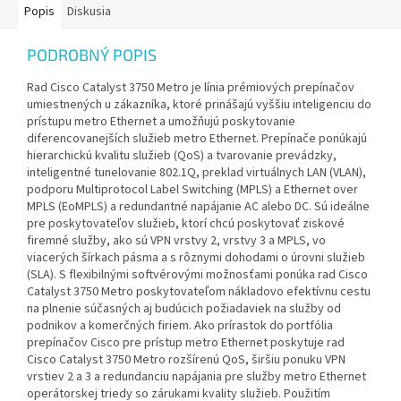
Popis
Diskusia
PODROBNÝ POPIS
Rad Cisco Catalyst 3750 Metro je línia prémiových prepínačov
umiestnených u zákazníka, ktoré prinášajú vyššiu inteligenciu do
prístupu metro Ethernet a umožňujú poskytovanie
diferencovanejších služieb metro Ethernet. Prepínače ponúkajú
hierarchickú kvalitu služieb (QoS) a tvarovanie prevádzky,
inteligentné tunelovanie 802.1Q, preklad virtuálnych LAN (VLAN),
podporu Multiprotocol Label Switching (MPLS) a Ethernet over
MPLS (EoMPLS) a redundantné napájanie AC alebo DC. Sú ideálne
pre poskytovateľov služieb, ktorí chcú poskytovať ziskové
firemné služby, ako sú VPN vrstvy 2, vrstvy 3 a MPLS, vo
viacerých šírkach pásma a s rôznymi dohodami o úrovni služieb
(SLA). S flexibilnými softvérovými možnosťami ponúka rad Cisco
Catalyst 3750 Metro poskytovateľom nákladovo efektívnu cestu
na plnenie súčasných aj budúcich požiadaviek na služby od
podnikov a komerčných firiem. Ako prírastok do portfólia
prepínačov Cisco pre prístup metro Ethernet poskytuje rad
Cisco Catalyst 3750 Metro rozšírenú QoS, širšiu ponuku VPN
vrstiev 2 a 3 a redundanciu napájania pre služby metro Ethernet
operátorskej triedy so zárukami kvality služieb. Použitím