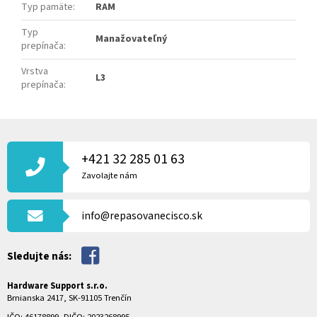
Typ pamäte
:
RAM
Typ
Manažovateľný
prepínača
:
Vrstva
L3
prepínača
:
Z
Á
P
+421 32 285 01 63
Ä
Zavolajte nám
T
I
info@repasovanecisco.sk
E
Sledujte nás:
Hardware Support s.r.o.
Brnianska 2417, SK-91105 Trenčín