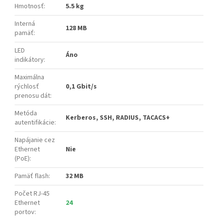
Hmotnosť
:
5.5 kg
Interná
128 MB
pamäť
:
LED
Áno
indikátory
:
Maximálna
rýchlosť
0,1 Gbit/s
prenosu dát
:
Metóda
Kerberos, SSH, RADIUS, TACACS+
autentifikácie
:
Napájanie cez
Ethernet
Nie
(PoE)
:
Pamäť flash
:
32 MB
Počet RJ-45
Ethernet
24
portov
: