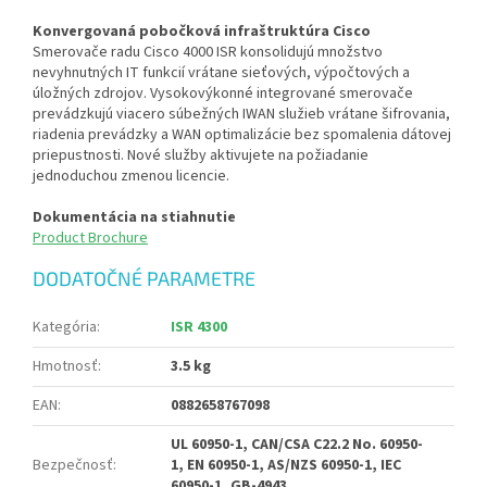
Konvergovaná pobočková infraštruktúra Cisco
Smerovače radu Cisco 4000 ISR konsolidujú množstvo
nevyhnutných IT funkcií vrátane sieťových, výpočtových a
úložných zdrojov. Vysokovýkonné integrované smerovače
prevádzkujú viacero súbežných IWAN služieb vrátane šifrovania,
riadenia prevádzky a WAN optimalizácie bez spomalenia dátovej
priepustnosti. Nové služby aktivujete na požiadanie
jednoduchou zmenou licencie.
Dokumentácia na stiahnutie
Product Brochure
DODATOČNÉ PARAMETRE
Kategória
:
ISR 4300
Hmotnosť
:
3.5 kg
EAN
:
0882658767098
UL 60950-1, CAN/CSA C22.2 No. 60950-
Bezpečnosť
:
1, EN 60950-1, AS/NZS 60950-1, IEC
60950-1, GB-4943