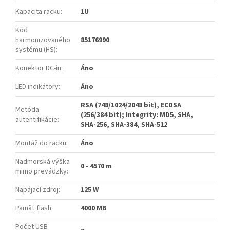
Kapacita racku
:
1U
Kód
harmonizovaného
85176990
systému (HS)
:
Konektor DC-in
:
Áno
LED indikátory
:
Áno
RSA (748/1024/2048 bit), ECDSA
Metóda
(256/384 bit); Integrity: MD5, SHA,
autentifikácie
:
SHA-256, SHA-384, SHA-512
Montáž do racku
:
Áno
Nadmorská výška
0 - 4570 m
mimo prevádzky
:
Napájací zdroj
:
125 W
Pamäť flash
:
4000 MB
Počet USB