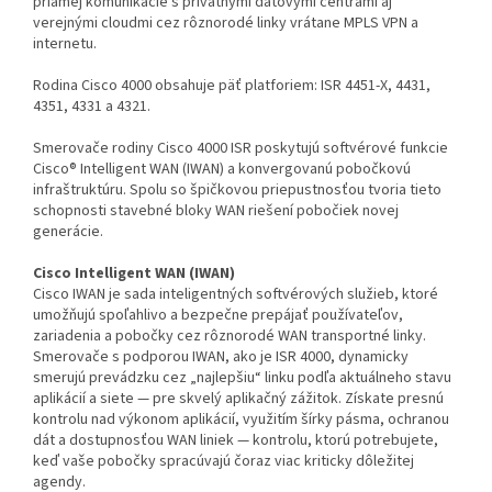
priamej komunikácie s privátnymi dátovými centrami aj
verejnými cloudmi cez rôznorodé linky vrátane MPLS VPN a
internetu.
Rodina Cisco 4000 obsahuje päť platforiem: ISR 4451-X, 4431,
4351, 4331 a 4321.
Smerovače rodiny Cisco 4000 ISR poskytujú softvérové funkcie
Cisco® Intelligent WAN (IWAN) a konvergovanú pobočkovú
infraštruktúru. Spolu so špičkovou priepustnosťou tvoria tieto
schopnosti stavebné bloky WAN riešení pobočiek novej
generácie.
Cisco Intelligent WAN (IWAN)
Cisco IWAN je sada inteligentných softvérových služieb, ktoré
umožňujú spoľahlivo a bezpečne prepájať používateľov,
zariadenia a pobočky cez rôznorodé WAN transportné linky.
Smerovače s podporou IWAN, ako je ISR 4000, dynamicky
smerujú prevádzku cez „najlepšiu“ linku podľa aktuálneho stavu
aplikácií a siete — pre skvelý aplikačný zážitok. Získate presnú
kontrolu nad výkonom aplikácií, využitím šírky pásma, ochranou
dát a dostupnosťou WAN liniek — kontrolu, ktorú potrebujete,
keď vaše pobočky spracúvajú čoraz viac kriticky dôležitej
agendy.