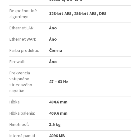
Bezpečnostné
128-bit AES, 256-bit AES, DES
algoritmy
:
Ethernet LAN
:
Áno
Ethernet WAN
:
Áno
Farba produktu
:
Čierna
Firewall
:
Áno
Frekvencia
vstupného
47 – 63 Hz
striedavého
napätia
:
Hĺbka
:
494.6 mm
Hĺbka balenia
:
409.6 mm
Hmotnosť
:
3.5 kg
Interná pamäť
:
4096 MB