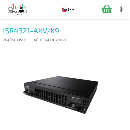
Prejsť
na
NÁKUPN
SK
obsah
KOŠÍK
ISR4321-AXV/K9
ZNAČKA:
CISCO
KÓD:
ISR4321-AXV/K9