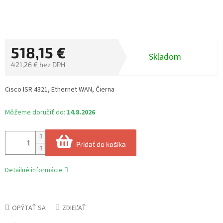
518,15 €
Skladom
421,26 € bez DPH
Jednotková
cena:
Cisco ISR 4321, Ethernet WAN, Čierna
Môžeme doručiť do:
14.8.2026
Pridať do košíka
Detailné informácie
OPÝTAŤ SA
ZDIEĽAŤ