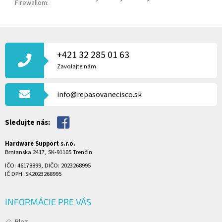
Firewallom
:
Z
Á
P
+421 32 285 01 63
Ä
Zavolajte nám
T
I
info@repasovanecisco.sk
E
Sledujte nás:
Hardware Support s.r.o.
Brnianska 2417, SK-91105 Trenčín
IČO: 46178899, DIČO: 2023268995
IČ DPH: SK2023268995
INFORMÁCIE PRE VÁS
Blog