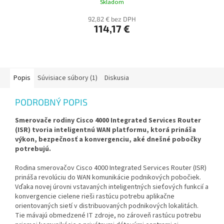
Skladom
92,82 € bez DPH
114,17 €
Popis
Súvisiace súbory (1)
Diskusia
PODROBNÝ POPIS
Smerovače rodiny Cisco 4000 Integrated Services Router
(ISR) tvoria inteligentnú WAN platformu, ktorá prináša
výkon, bezpečnosť a konvergenciu, aké dnešné pobočky
potrebujú.
Rodina smerovačov Cisco 4000 Integrated Services Router (ISR)
prináša revolúciu do WAN komunikácie podnikových pobočiek.
Vďaka novej úrovni vstavaných inteligentných sieťových funkcií a
konvergencie cielene rieši rastúcu potrebu aplikačne
orientovaných sietí v distribuovaných podnikových lokalitách.
Tie mávajú obmedzené IT zdroje, no zároveň rastúcu potrebu