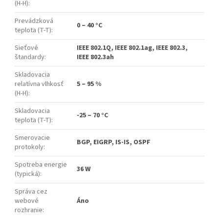
(H-H)
:
Prevádzková
0 – 40 °C
teplota (T-T)
:
Sieťové
IEEE 802.1Q, IEEE 802.1ag, IEEE 802.3,
štandardy
:
IEEE 802.3ah
Skladovacia
relatívna vlhkosť
5 – 95 %
(H-H)
:
Skladovacia
-25 – 70 °C
teplota (T-T)
:
Smerovacie
BGP, EIGRP, IS-IS, OSPF
protokoly
:
Spotreba energie
36 W
(typická)
:
Správa cez
webové
Áno
rozhranie
: