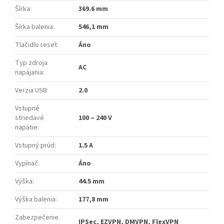
Šírka
:
369.6 mm
Šírka balenia
:
546,1 mm
Tlačidlo reset
:
Áno
Typ zdroja
AC
napájania
:
Verzia USB
:
2.0
Vstupné
striedavé
100 – 240 V
napätie
:
Vstupný prúd
:
1.5 A
Vypínač
:
Áno
Výška
:
44.5 mm
Výška balenia
:
177,8 mm
Zabezpečenie
IPSec, EZVPN, DMVPN, FlexVPN