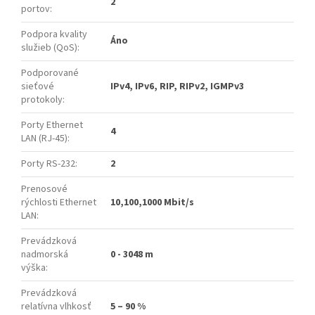
2
portov
:
Podpora kvality
Áno
služieb (QoS)
:
Podporované
sieťové
IPv4, IPv6, RIP, RIPv2, IGMPv3
protokoly
:
Porty Ethernet
4
LAN (RJ-45)
:
Porty RS-232
:
2
Prenosové
rýchlosti Ethernet
10,100,1000 Mbit/s
LAN
:
Prevádzková
nadmorská
0 - 3048 m
výška
:
Prevádzková
relatívna vlhkosť
5 – 90 %