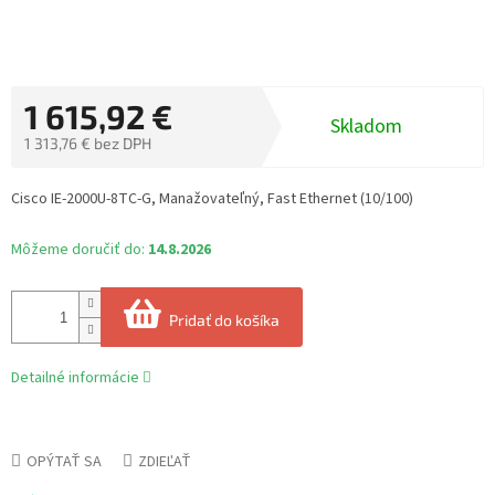
1 615,92 €
Skladom
1 313,76 € bez DPH
Jednotková
cena:
Cisco IE-2000U-8TC-G, Manažovateľný, Fast Ethernet (10/100)
Môžeme doručiť do:
14.8.2026
Pridať do košíka
Detailné informácie
OPÝTAŤ SA
ZDIEĽAŤ