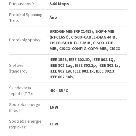
Priepustnosť
:
5.66 Mpps
Protokol Spanning
Áno
Tree
:
BRIDGE-MIB (RFC1493), BGP4-MIB
(RFC1657), CISCO-CABLE-DIAG-MIB,
Protokoly správy
:
CISCO-BULK-FILE-MIB, CISCO-CDP-
MIB, CISCO-CONFIG-COPY-MIB, CISCO
IEEE 1588, IEEE 802.1D, IEEE 802.1Q,
Sieťové
IEEE 802.1ag, IEEE 802.1p, IEEE 802.1s,
štandardy
:
IEEE 802.1w, IEEE 802.1x, IEEE 802.3,
IEEE 802.3ab,
Skladovacia
-50 - 85 °C
teplota (T-T)
:
Spotreba energie
16 W
(max.)
:
Spotreba energie
11 W
(typická)
: