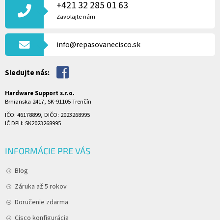
P
+421 32 285 01 63
Ä
Zavolajte nám
T
I
info@repasovanecisco.sk
E
Sledujte nás:
Hardware Support s.r.o.
Brnianska 2417, SK-91105 Trenčín
IČO: 46178899, DIČO: 2023268995
IČ DPH: SK2023268995
INFORMÁCIE PRE VÁS
Blog
Záruka až 5 rokov
Doručenie zdarma
Cisco konfigurácia