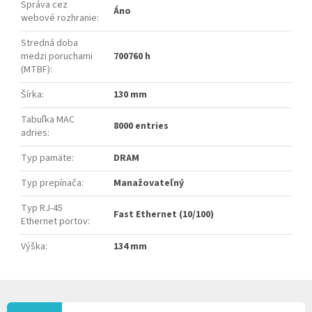
Správa cez
Áno
webové rozhranie
:
Stredná doba
medzi poruchami
700760 h
(MTBF)
:
Šírka
:
130 mm
Tabuľka MAC
8000 entries
adries
:
Typ pamäte
:
DRAM
Typ prepínača
:
Manažovateľný
Typ RJ-45
Fast Ethernet (10/100)
Ethernet portov
:
Výška
:
134 mm
Z
Á