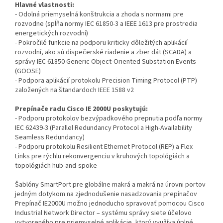
Hlavné vlastnosti:
- Odolná priemyselná konštrukcia a zhoda s normami pre
rozvodne (spĺňa normy IEC 61850-3 a IEEE 1613 pre prostredia
energetických rozvodní)
- Pokročilé funkcie na podporu kriticky dôležitých aplikácií
rozvodní, ako sú dispečerské riadenie a zber dát (SCADA) a
správy IEC 61850 Generic Object-Oriented Substation Events
(GOOSE)
- Podpora aplikácií protokolu Precision Timing Protocol (PTP)
založených na štandardoch IEEE 1588 v2
Prepínače radu Cisco IE 2000U poskytujú:
- Podporu protokolov bezvýpadkového prepnutia podľa normy
IEC 62439-3 (Parallel Redundancy Protocol a High-Availability
Seamless Redundancy)
- Podporu protokolu Resilient Ethernet Protocol (REP) a Flex
Links pre rýchlu rekonvergenciu v kruhových topológiách a
topológiách hub-and-spoke
Šablóny SmartPort pre globálne makrá a makrá na úrovni portov
jedným dotykom na zjednodušenie nasadzovania prepínačov
Prepínač IE2000U možno jednoducho spravovať pomocou Cisco
Industrial Network Director – systému správy siete účelovo
vytvoreného pre priemyselné aplikácie, ktorý využíva úplné