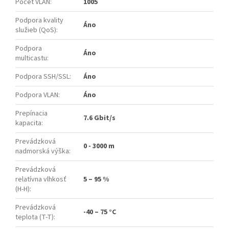
Počet VLAN
:
1005
Podpora kvality
Áno
služieb (QoS)
:
Podpora
Áno
multicastu
:
Podpora SSH/SSL
:
Áno
Podpora VLAN
:
Áno
Prepínacia
7.6 Gbit/s
kapacita
:
Prevádzková
0 - 3000 m
nadmorská výška
:
Prevádzková
relatívna vlhkosť
5 – 95 %
(H-H)
:
Prevádzková
-40 – 75 °C
teplota (T-T)
: