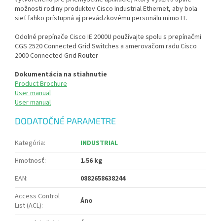
možnosti rodiny produktov Cisco Industrial Ethernet, aby bola
sieť ľahko prístupná aj prevádzkovému personálu mimo IT.
Odolné prepínače Cisco IE 2000U používajte spolu s prepínačmi
CGS 2520 Connected Grid Switches a smerovačom radu Cisco
2000 Connected Grid Router
Dokumentácia na stiahnutie
Product Brochure
User manual
User manual
DODATOČNÉ PARAMETRE
Kategória
:
INDUSTRIAL
Hmotnosť
:
1.56 kg
EAN
:
0882658638244
Access Control
Áno
List (ACL)
: