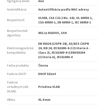
Agregácia liniek
:
Áno
Autentifikácia
:
Autentifikácia podľa MAC adresy
UL508, CSA C22.2 No. 142, UL 60950-1,
Bezpečnosť
:
CSA 60950-1, EN 60950-1, IEC 60950-1
Bezpečnostné
802.1x RADIUS, SSH
algoritmy
:
EN 55024 (CISPR 24), AS/NZS CISPR
Elektromagnetická
24, KN 24, IEC61000-4-2 (Criteria A -
kompatibilita
:
Class 2), IEC61000-4-3/ENV50204
(Criteria A), IEC61000-4
Farba produktu
:
Čierna
Funkcie DHCP
:
DHCP klient
Funkcie
virtuálnych LAN
Privátna VLAN
(VLAN)
:
Hĺbka
:
91.4 mm