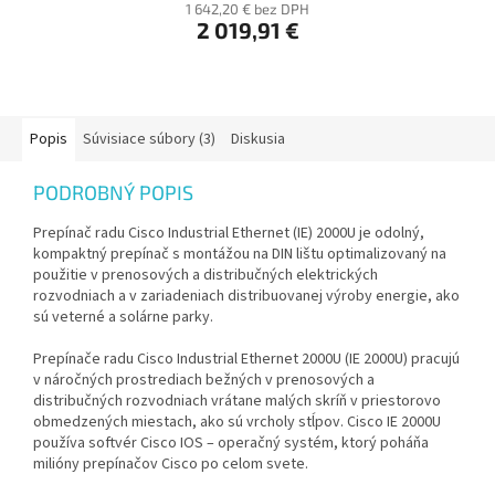
1 642,20 € bez DPH
2 019,91 €
Popis
Súvisiace súbory (3)
Diskusia
PODROBNÝ POPIS
Prepínač radu Cisco Industrial Ethernet (IE) 2000U je odolný,
kompaktný prepínač s montážou na DIN lištu optimalizovaný na
použitie v prenosových a distribučných elektrických
rozvodniach a v zariadeniach distribuovanej výroby energie, ako
sú veterné a solárne parky.
Prepínače radu Cisco Industrial Ethernet 2000U (IE 2000U) pracujú
v náročných prostrediach bežných v prenosových a
distribučných rozvodniach vrátane malých skríň v priestorovo
obmedzených miestach, ako sú vrcholy stĺpov. Cisco IE 2000U
používa softvér Cisco IOS – operačný systém, ktorý poháňa
milióny prepínačov Cisco po celom svete.