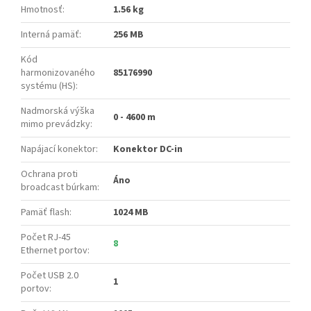
Hmotnosť
:
1.56 kg
Interná pamäť
:
256 MB
Kód
harmonizovaného
85176990
systému (HS)
:
Nadmorská výška
0 - 4600 m
mimo prevádzky
:
Napájací konektor
:
Konektor DC-in
Ochrana proti
Áno
broadcast búrkam
:
Pamäť flash
:
1024 MB
Počet RJ-45
8
Ethernet portov
:
Počet USB 2.0
1
portov
: