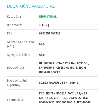
DODATOČNÉ PARAMETRE
Kategória
:
INDUSTRIAL
Hmotnosť
:
1.11 kg
EAN
:
0882658495526
Access Control List
Áno
(ACL)
:
Agregácia liniek
:
Áno
UL 60950-1, CSA C22.2 No. 60950-1,
Bezpečnosť
:
EN 60950-1, CB IEC 60950-1, NOM
NOM-019-SCF1
Bezpečnostné
802.1x RADIUS, SSH, SSH-2
algoritmy
:
FCC, IEC/EN 55022A, VCCI, AS/NZS
CISPR 22, CISPR 11, CISPR 22, IEC
Certifikácia
:
60068-2-27, IEC 60068-2-6, IEC 60068-