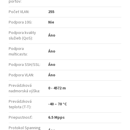
portov
:
Počet VLAN
:
255
Podpora 10G
:
Nie
Podpora kvality
Áno
služieb (QoS)
:
Podpora
Áno
multicastu
:
Podpora SSH/SSL
:
Áno
Podpora VLAN
:
Áno
Prevádzková
0 - 4572 m
nadmorská výška
:
Prevádzková
-40 – 70 °C
teplota (T-T)
:
Priepustnosť
:
6.5 Mpps
Protokol Spanning