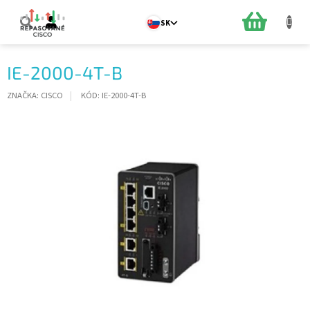
Prejsť
na
NÁKUPN
SK
obsah
KOŠÍK
IE-2000-4T-B
ZNAČKA:
CISCO
KÓD:
IE-2000-4T-B