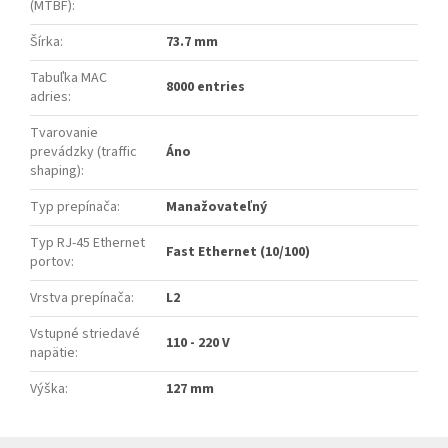
(MTBF)
:
Šírka
:
73.7 mm
Tabuľka MAC
8000 entries
adries
:
Tvarovanie
prevádzky (traffic
Áno
shaping)
:
Typ prepínača
:
Manažovateľný
Typ RJ-45 Ethernet
Fast Ethernet (10/100)
portov
:
Vrstva prepínača
:
L2
Vstupné striedavé
110 - 220 V
napätie
:
Výška
:
127 mm
Z