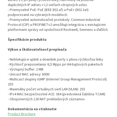
adries 1:1 pri plnej rýchlosti linky, navrhnutý na použitie
duplicitných IP adries v L2 sieťach strojových uzlov.
- Priemyselné PoE: PoE (IEEE 802.af) a PoE+ (802.3at)
podporované na vybraných modeloch.
- Priemyselné automatizačné protokoly: Common Industrial
Protocol (CIP) a PROFINETv2 umožňujú integráciu s existujúcimi
platformami správy od spoločností Rockwell, Siemens a ďalších.
Špecifikácie produktu
Výkon a škálovateľnosť prepínača
- Neblokujúce uplink a downlink porty s plnou rýchlosťou linky
- Rýchlosť preposielania: 6,5 Mpps pri 64-bajtových paketoch
- Výstupný buffer: 2 MB
- Unicast MAC adresy: 8000
- Multicast skupiny IGMP (Internet Group Management Protocol):
255
- Maximálny počet virtuálnych sietí LAN (VLAN): 255
- IPv4 MAC bezpečnostné ACE: 384 (predvolená šablóna TCAM)
- Obojsmerných 128 NAT prekladových záznamov
Dokumentácia na stiahnutie
Product Brochure