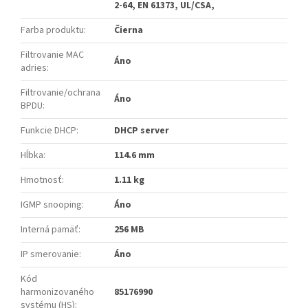
2-64, EN 61373, UL/CSA,
Farba produktu
:
Čierna
Filtrovanie MAC
Áno
adries
:
Filtrovanie/ochrana
Áno
BPDU
:
Funkcie DHCP
:
DHCP server
Hĺbka
:
114.6 mm
Hmotnosť
:
1.11 kg
IGMP snooping
:
Áno
Interná pamäť
:
256 MB
IP smerovanie
:
Áno
Kód
harmonizovaného
85176990
systému (HS)
: