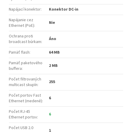
Napájací konektor
:
Konektor DC-in
Napájanie cez
Nie
Ethernet (PoE)
:
Ochrana proti
Áno
broadcast búrkam
:
Pamäť flash
:
64 MB
Pamäť paketového
2 MB
buffera
:
Počet filtrovaných
255
multicast skupín
:
Počet portov Fast
6
Ethernet (medené)
:
Počet RJ-45
6
Ethernet portov
:
Počet USB 2.0
1