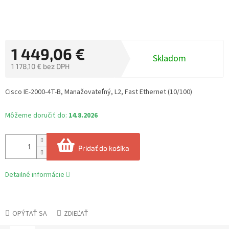
1 449,06 €
Skladom
1 178,10 € bez DPH
Jednotková
cena:
Cisco IE-2000-4T-B, Manažovateľný, L2, Fast Ethernet (10/100)
Môžeme doručiť do:
14.8.2026
Pridať do košíka
Detailné informácie
OPÝTAŤ SA
ZDIEĽAŤ