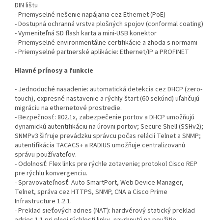
DIN lištu
- Priemyselné riešenie napájania cez Ethernet (PoE)
- Dostupná ochranná vrstva plošných spojov (conformal coating)
- Vymeniteľná SD flash karta a mini-USB konektor
- Priemyselné environmentálne certifikácie a zhoda s normami
- Priemyselné partnerské aplikácie: Ethernet/IP a PROFINET
Hlavné prínosy a funkcie
- Jednoduché nasadenie: automatická detekcia cez DHCP (zero-
touch), expresné nastavenie a rýchly štart (60 sekúnd) uľahčujú
migráciu na ethernetové prostredie.
- Bezpečnosť: 802.1x, zabezpečenie portov a DHCP umožňujú
dynamickú autentifikáciu na úrovni portov; Secure Shell (SSHv2);
SNMPv3 šifruje prevádzku správcu počas relácií Telnet a SNMP;
autentifikácia TACACS+ a RADIUS umožňuje centralizovanú
správu používateľov.
- Odolnosť: Flex links pre rýchle zotavenie; protokol Cisco REP
pre rýchlu konvergenciu.
- Spravovateľnosť: Auto SmartPort, Web Device Manager,
Telnet, správa cez HTTPS, SNMP, CNA a Cisco Prime
Infrastructure 1.2.1.
- Preklad sieťových adries (NAT): hardvérový statický preklad