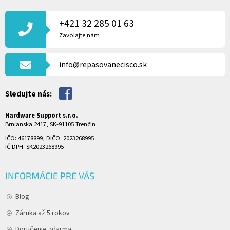
Á
P
+421 32 285 01 63
Ä
Zavolajte nám
T
I
info@repasovanecisco.sk
E
Sledujte nás:
Hardware Support s.r.o.
Brnianska 2417, SK-91105 Trenčín
IČO: 46178899, DIČO: 2023268995
IČ DPH: SK2023268995
INFORMÁCIE PRE VÁS
Blog
Záruka až 5 rokov
Doručenie zdarma