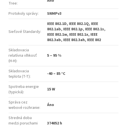
Áno
Tree
:
Protokoly správy
:
SNMPv3
IEEE 802.1D, IEEE 802.1Q, IEEE
802.1ab, IEEE 802.1p, IEEE 802.1s,
Sieťové štandardy
:
IEEE 802.1w, IEEE 802.1x, IEEE
802.3ab, IEEE 802.3ah, IEEE 802
Skladovacia
relatívna vlhkosť
5 – 95 %
(H-H)
:
Skladovacia
-40 – 85 °C
teplota (T-T)
:
Spotreba energie
15 W
(typická)
:
Správa cez
Áno
webové rozhranie
:
Stredná doba
medzi poruchami
374052 h