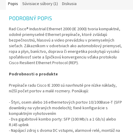
Popis
Súvisiace súbory (1)
Diskusia
PODROBNÝ POPIS
Rad Cisco® Industrial Ethernet 2000 (IE 2000) tvoria kompaktné,
odolné priemyselné Ethernet prepínače, ktoré zvládajú
bezpečnostnú, hlasovú a video prevádzku v priemyselných
sieťach. Zákazníkom v odvetviach ako automobilový priemysel,
ropa a plyn, baníctvo, doprava či energetika poskytujú vysokú
spoľahlivosť siete a špičkovú konvergenciu vďaka protokolu
Cisco Resilient Ethernet Protocol (REP).
Podrobnosti o produkte
Prepínače radu Cisco IE 2000 sú navrhnuté pre nízke náklady,
nižší počet portov a malé rozmery. Ponúkajú:
- Štyri, osem alebo 16 ethernetových portov 10/100Base-T (SFP
downlinky na vybraných modeloch); fixné konfigurácie s
kompaktným vyhotovením
- Dva gigabitové kombo porty: SFP (100 Mb/s a 1 Gb/s) alebo
RJ45 uplink
- Napájací zdroj s dvoma DC vstupmi, alarmové relé, montáž na