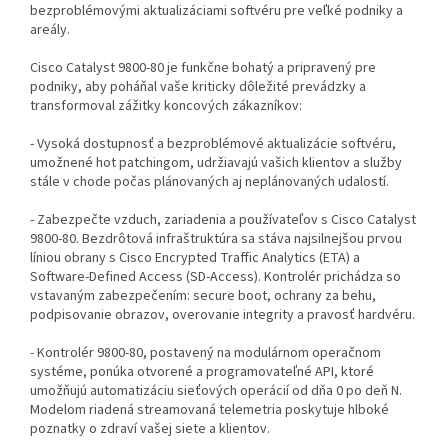
bezproblémovými aktualizáciami softvéru pre veľké podniky a
areály.
Cisco Catalyst 9800-80 je funkčne bohatý a pripravený pre
podniky, aby poháňal vaše kriticky dôležité prevádzky a
transformoval zážitky koncových zákazníkov:
- Vysoká dostupnosť a bezproblémové aktualizácie softvéru,
umožnené hot patchingom, udržiavajú vašich klientov a služby
stále v chode počas plánovaných aj neplánovaných udalostí.
- Zabezpečte vzduch, zariadenia a používateľov s Cisco Catalyst
9800-80. Bezdrôtová infraštruktúra sa stáva najsilnejšou prvou
líniou obrany s Cisco Encrypted Traffic Analytics (ETA) a
Software-Defined Access (SD-Access). Kontrolér prichádza so
vstavaným zabezpečením: secure boot, ochrany za behu,
podpisovanie obrazov, overovanie integrity a pravosť hardvéru.
- Kontrolér 9800-80, postavený na modulárnom operačnom
systéme, ponúka otvorené a programovateľné API, ktoré
umožňujú automatizáciu sieťových operácií od dňa 0 po deň N.
Modelom riadená streamovaná telemetria poskytuje hlboké
poznatky o zdraví vašej siete a klientov.