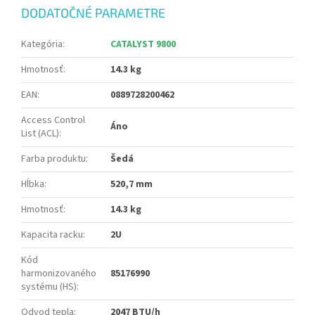
DODATOČNÉ PARAMETRE
Kategória
:
CATALYST 9800
Hmotnosť
:
14.3 kg
EAN
:
0889728200462
Access Control
Áno
List (ACL)
:
Farba produktu
:
Šedá
Hĺbka
:
520,7 mm
Hmotnosť
:
14.3 kg
Kapacita racku
:
2U
Kód
harmonizovaného
85176990
systému (HS)
:
Odvod tepla
:
2047 BTU/h