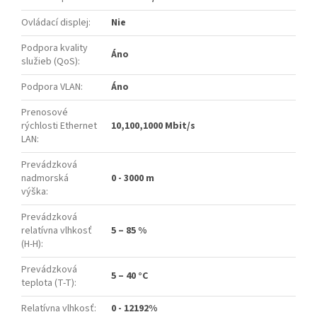
Ovládací displej
:
Nie
Podpora kvality
Áno
služieb (QoS)
:
Podpora VLAN
:
Áno
Prenosové
rýchlosti Ethernet
10,100,1000 Mbit/s
LAN
:
Prevádzková
nadmorská
0 - 3000 m
výška
:
Prevádzková
relatívna vlhkosť
5 – 85 %
(H-H)
:
Prevádzková
5 – 40 °C
teplota (T-T)
:
Relatívna vlhkosť
:
0 - 12192%