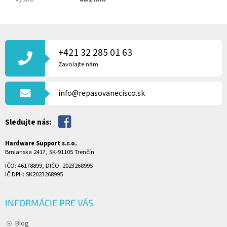
Z
Á
P
+421 32 285 01 63
Ä
Zavolajte nám
T
I
info@repasovanecisco.sk
E
Sledujte nás:
Hardware Support s.r.o.
Brnianska 2417, SK-91105 Trenčín
IČO: 46178899, DIČO: 2023268995
IČ DPH: SK2023268995
INFORMÁCIE PRE VÁS
Blog