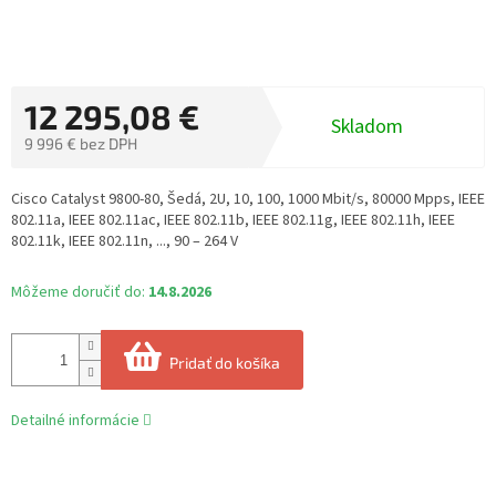
12 295,08 €
Skladom
9 996 € bez DPH
Jednotková
cena:
Cisco Catalyst 9800-80, Šedá, 2U, 10, 100, 1000 Mbit/s, 80000 Mpps, IEEE
802.11a, IEEE 802.11ac, IEEE 802.11b, IEEE 802.11g, IEEE 802.11h, IEEE
802.11k, IEEE 802.11n, ..., 90 – 264 V
Môžeme doručiť do:
14.8.2026
Pridať do košíka
Detailné informácie