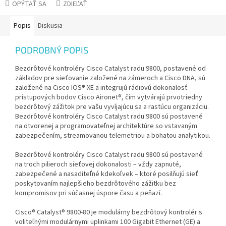
OPÝTAŤ SA
ZDIEĽAŤ
Popis
Diskusia
PODROBNÝ POPIS
Bezdrôtové kontroléry Cisco Catalyst radu 9800, postavené od
základov pre sieťovanie založené na zámeroch a Cisco DNA, sú
založené na Cisco IOS® XE a integrujú rádiovú dokonalosť
prístupových bodov Cisco Aironet®, čím vytvárajú prvotriedny
bezdrôtový zážitok pre vašu vyvíjajúcu sa a rastúcu organizáciu.
Bezdrôtové kontroléry Cisco Catalyst radu 9800 sú postavené
na otvorenej a programovateľnej architektúre so vstavaným
zabezpečením, streamovanou telemetriou a bohatou analytikou.
Bezdrôtové kontroléry Cisco Catalyst radu 9800 sú postavené
na troch pilieroch sieťovej dokonalosti – vždy zapnuté,
zabezpečené a nasaditeľné kdekoľvek – ktoré posilňujú sieť
poskytovaním najlepšieho bezdrôtového zážitku bez
kompromisov pri súčasnej úspore času a peňazí.
Cisco® Catalyst® 9800-80 je modulárny bezdrôtový kontrolér s
voliteľnými modulárnymi uplinkami 100 Gigabit Ethernet (GE) a