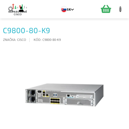
Prejsť
na
NÁKUPN
SK
obsah
KOŠÍK
C9800-80-K9
ZNAČKA:
CISCO
KÓD:
C9800-80-K9