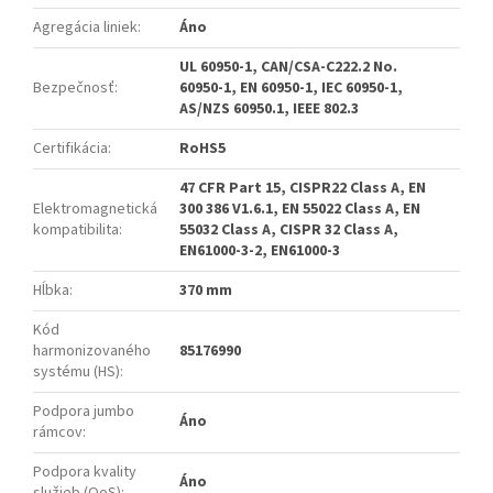
Agregácia liniek
:
Áno
UL 60950-1, CAN/CSA-C222.2 No.
Bezpečnosť
:
60950-1, EN 60950-1, IEC 60950-1,
AS/NZS 60950.1, IEEE 802.3
Certifikácia
:
RoHS5
47 CFR Part 15, CISPR22 Class A, EN
Elektromagnetická
300 386 V1.6.1, EN 55022 Class A, EN
kompatibilita
:
55032 Class A, CISPR 32 Class A,
EN61000-3-2, EN61000-3
Hĺbka
:
370 mm
Kód
harmonizovaného
85176990
systému (HS)
:
Podpora jumbo
Áno
rámcov
:
Podpora kvality
Áno