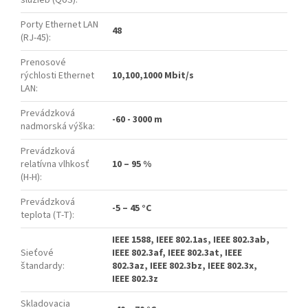
služieb (QoS)
:
Porty Ethernet LAN
48
(RJ-45)
:
Prenosové
rýchlosti Ethernet
10,100,1000 Mbit/s
LAN
:
Prevádzková
-60 - 3000 m
nadmorská výška
:
Prevádzková
relatívna vlhkosť
10 – 95 %
(H-H)
:
Prevádzková
-5 – 45 °C
teplota (T-T)
:
IEEE 1588, IEEE 802.1as, IEEE 802.3ab,
Sieťové
IEEE 802.3af, IEEE 802.3at, IEEE
štandardy
:
802.3az, IEEE 802.3bz, IEEE 802.3x,
IEEE 802.3z
Skladovacia