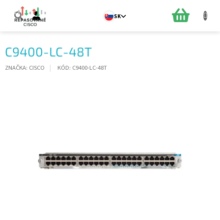
Prejsť
na
NÁKUPN
SK
obsah
KOŠÍK
C9400-LC-48T
ZNAČKA:
CISCO
KÓD:
C9400-LC-48T