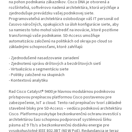
na pohon podnikania zákazníkov. Cisco DNA je otvorená a
rozšíriteľná, softvérovo riadená architektúra, ktorá urýchľuje a
zjednodušuje prevádzku vašej podnikovej siete.
Programovateľná architektúra oslobodzuje váš IT personál od
časovo náročných, opakujúcich sa úloh konfigurácie siete, aby
sa namiesto toho mohol sústrediť na inovácie, ktoré pozitívne
transformujú vaše podnikanie. SD-Access umožňuje
automatizáciu založenú na politikách od okraja po cloud so
základnými schopnosťami, ktoré zahŕňajú:
- Zjednodušené nasadzovanie zariadení
- Zjednotenú správu drôtových a bezdrôtových sietí
- Virtualizáciu a segmentáciu siete
- Politiky založené na skupinách
- Kontextovú analytiku
Rad Cisco Catalyst® 9400 je hlavnou modulárnou podnikovou
prístupovou prepínacou platformou Cisco postavenou pre
zabezpečenie, IoT a cloud. Tento rad prepínačov tvorí základné
stavebné bloky pre SD-Access – vedúcu podnikovú architektúru
Cisco. Platforma poskytuje bezkonkurenčnú ochranu investícií s
architektúrou šasi schopnou podporovať systémovú šírku
pásma až 9 Tb/s a bezkonkurenčnú dodávku energie pre
vysokohustotné IEEE 802.3BT (60 W PoE). Redundancia je teraz