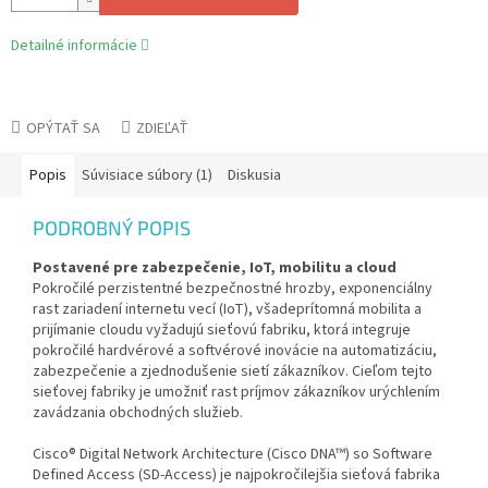
Detailné informácie
OPÝTAŤ SA
ZDIEĽAŤ
Popis
Súvisiace súbory (1)
Diskusia
PODROBNÝ POPIS
Postavené pre zabezpečenie, IoT, mobilitu a cloud
Pokročilé perzistentné bezpečnostné hrozby, exponenciálny
rast zariadení internetu vecí (IoT), všadeprítomná mobilita a
prijímanie cloudu vyžadujú sieťovú fabriku, ktorá integruje
pokročilé hardvérové a softvérové inovácie na automatizáciu,
zabezpečenie a zjednodušenie sietí zákazníkov. Cieľom tejto
sieťovej fabriky je umožniť rast príjmov zákazníkov urýchlením
zavádzania obchodných služieb.
Cisco® Digital Network Architecture (Cisco DNA™) so Software
Defined Access (SD-Access) je najpokročilejšia sieťová fabrika