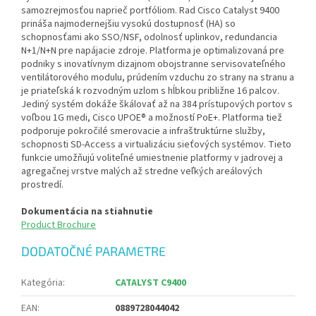
samozrejmosťou naprieč portfóliom. Rad Cisco Catalyst 9400
prináša najmodernejšiu vysokú dostupnosť (HA) so
schopnosťami ako SSO/NSF, odolnosť uplinkov, redundancia
N+1/N+N pre napájacie zdroje. Platforma je optimalizovaná pre
podniky s inovatívnym dizajnom obojstranne servisovateľného
ventilátorového modulu, prúdením vzduchu zo strany na stranu a
je priateľská k rozvodným uzlom s hĺbkou približne 16 palcov.
Jediný systém dokáže škálovať až na 384 prístupových portov s
voľbou 1G medi, Cisco UPOE® a možností PoE+. Platforma tiež
podporuje pokročilé smerovacie a infraštruktúrne služby,
schopnosti SD-Access a virtualizáciu sieťových systémov. Tieto
funkcie umožňujú voliteľné umiestnenie platformy v jadrovej a
agregačnej vrstve malých až stredne veľkých areálových
prostredí.
Dokumentácia na stiahnutie
Product Brochure
DODATOČNÉ PARAMETRE
Kategória
:
CATALYST C9400
EAN
:
0889728044042