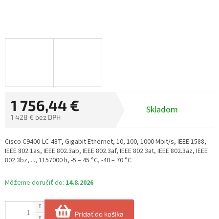
1 756,44 €
Skladom
1 428 € bez DPH
Jednotková
cena:
Cisco C9400-LC-48T, Gigabit Ethernet, 10, 100, 1000 Mbit/s, IEEE 1588,
IEEE 802.1as, IEEE 802.3ab, IEEE 802.3af, IEEE 802.3at, IEEE 802.3az, IEEE
802.3bz, ..., 1157000 h, -5 – 45 °C, -40 – 70 °C
Môžeme doručiť do:
14.8.2026
Pridať do košíka