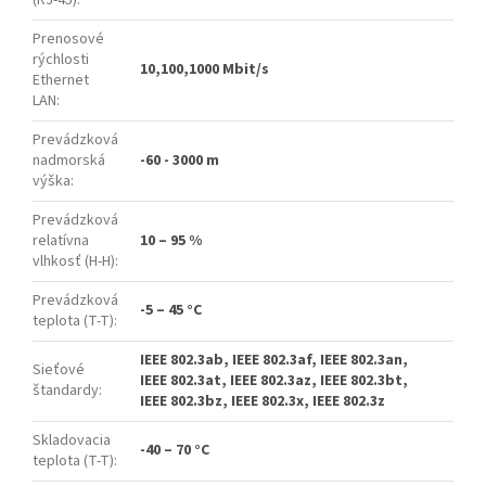
(RJ-45)
:
Prenosové
rýchlosti
10,100,1000 Mbit/s
Ethernet
LAN
:
Prevádzková
nadmorská
-60 - 3000 m
výška
:
Prevádzková
relatívna
10 – 95 %
vlhkosť (H-H)
:
Prevádzková
-5 – 45 °C
teplota (T-T)
:
IEEE 802.3ab, IEEE 802.3af, IEEE 802.3an,
Sieťové
IEEE 802.3at, IEEE 802.3az, IEEE 802.3bt,
štandardy
:
IEEE 802.3bz, IEEE 802.3x, IEEE 802.3z
Skladovacia
-40 – 70 °C
teplota (T-T)
: