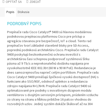
OPÝTAŤ SA
ZDIEĽAŤ
Popis
Diskusia
PODROBNÝ POPIS
Prepínače radu Cisco Catalyst® 9400 sú hlavnou modulárnou
podnikovou prepínacou platformou Cisco pre prístup a
agregáciu stavanou pre bezpečnosť, IoT a cloud. Tento rad
prepínačov tvorí základné stavebné bloky pre SD-Access,
poprednú podnikovú architektúru Cisco. Prepínače radu Catalyst
9400 poskytujú bezkonkurenčnú ochranu investícií s
architektúrou šasi schopnou podporovať systémovú šírku
pásma až 9 Tb/s a neprekonateľnú dodávku napájania pre
vysokohustotné IEEE 802.3bt (60 W a 90 W PoE). Redundancia je
dnes samozrejmosťou naprieč celým portfóliom. Prepínače radu
Cisco Catalyst 9400 prinášajú špičkovú vysokú dostupnosť (HA) s
funkciami ako SSO/NSF, odolnosť uplinkov a redundancia
zdrojov napájania N+1/N+N. Prepínače radu Catalyst 9400 sú
optimalizované pre podniky s inovatívnym dizajnom modulu
ventilátorov s dvojitým servisným prístupom, prúdením vzduchu
zo strany na stranu a hĺbkou približne 16 palcov vhodnou do
rozvodných uzlov. Jediný systém dokáže škálovať až na 384