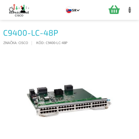
Prejsť
na
NÁKUPN
SK
obsah
KOŠÍK
C9400-LC-48P
ZNAČKA:
CISCO
KÓD:
C9400-LC-48P