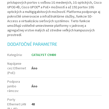
prístupových portov s voľbou 1G medených, 1G optických, Cisco
UPOE+©, Cisco UPOE® a PoE+ možností a až 192 portov 10G
optických a multigigabitových možností. Platforma podporuje aj
pokročilé smerovacie a infraštruktúrne služby, funkcie SD-
Access a virtualizáciu sieťových systémov. Tieto funkcie
umožňujú voliteľné umiestnenie platformy v jadrovej a
agregačnej vrstve malých až stredne veľkých kampusových
prostredí.
DODATOČNÉ PARAMETRE
Kategória
:
CATALYST C9400
Napájanie
cez Ethernet
Áno
(PoE)
:
Podpora
jumbo
Áno
rámcov
:
Porty
Ethernet LAN
48