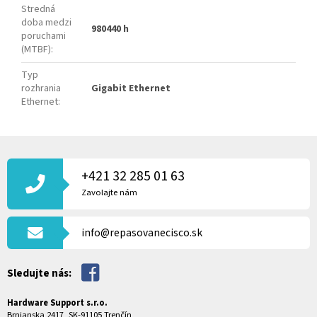
Stredná
doba medzi
980440 h
poruchami
(MTBF)
:
Typ
rozhrania
Gigabit Ethernet
Ethernet
:
Z
Á
P
+421 32 285 01 63
Ä
Zavolajte nám
T
I
info@repasovanecisco.sk
E
Sledujte nás:
Hardware Support s.r.o.
Brnianska 2417, SK-91105 Trenčín