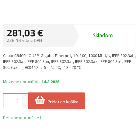
281,03 €
Skladom
228,48 € bez DPH
Jednotková
cena:
Cisco C9400-LC-48P, Gigabit Ethernet, 10, 100, 1000 Mbit/s, IEEE 802.3ab,
IEEE 802.3af, IEEE 802.3an, IEEE 802.3at, IEEE 802.3az, IEEE 802.3bt, IEEE
802.3bz, ..., 980440 h, -5 – 45 °C, -40 – 70 °C
Môžeme doručiť do:
14.8.2026
Pridať do košíka
Detailné informácie