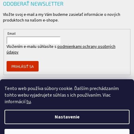
ODOBERAŤ NEWSLETTER
Vložte svoj e-mail a my Vám budeme zasielať informácie o nových
produktoch na našom e-shope.
Email
Vložením e-mailu súhlasíte s
podmienkami ochrany osobných
údajov
PRIHLÁSIŤ SA
Tento web používa súbory cookie. Ďalším prechádzaním
Člen skupiny
tohto webu vyjadrujete súhlas s ich používaním. Viac
informácií
tu
.
Nastavenie
Copyright 2026
REPASOVANÉ CISCO
. Všetky práva vyhradené.