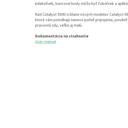
kdekoľvek, koncové body môžu byť čokoľvek a aplikác
Rad Catalyst 9300 vrátane nových modelov Catalyst 93
ktoré vám pomáhajú nanovo poňať pripojenia, posilniť
pracovnú silu, veľkú aj malú.
Dokumentácia na stiahnutie
User manual