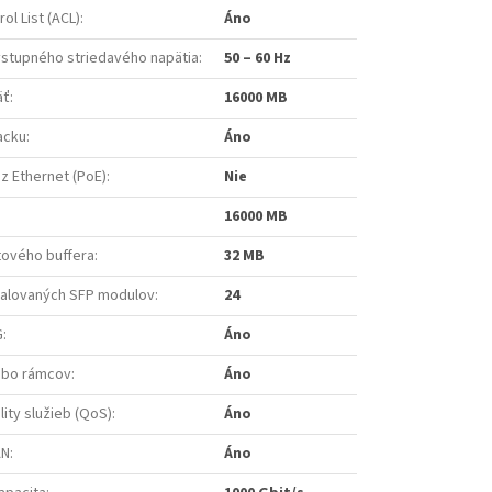
ol List (ACL)
:
Áno
vstupného striedavého napätia
:
50 – 60 Hz
äť
:
16000 MB
acku
:
Áno
z Ethernet (PoE)
:
Nie
16000 MB
ového buffera
:
32 MB
talovaných SFP modulov
:
24
G
:
Áno
mbo rámcov
:
Áno
ity služieb (QoS)
:
Áno
AN
:
Áno