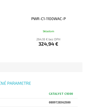
PWR-C1-1100WAC-P
Skladom
264,18 € bez DPH
324,94 €
ČNÉ PARAMETRE
CATALYST C9300
0889728362580