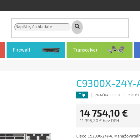
Firewall
Transceiver
C9300X-24Y-
ZNAČKA:
CISCO
KÓD:
C
Tip
14 754,10 €
11 995,20 € bez DPH
Jednotková
cena:
Cisco C9300X-24Y-A, Manažovateľn