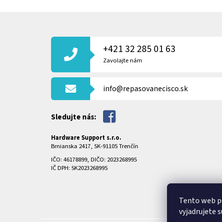
Z
Á
P
+421 32 285 01 63
Ä
T
Zavolajte nám
I
E
info@repasovanecisco.sk
Sledujte nás:
Hardware Support s.r.o.
Brnianska 2417, SK-91105 Trenčín
IČO: 46178899, DIČO: 2023268995
IČ DPH: SK2023268995
Tento web p
vyjadrujete s