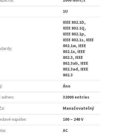
apacita
:
1000 Gbit/s
1U
IEEE 802.1D,
IEEE 802.1Q,
IEEE 802.1p,
IEEE 802.1s, IEEE
802.1w, IEEE
ndardy
:
802.1x, IEEE
802.3, IEEE
802.3ab, IEEE
802.3ad, IEEE
802.3
ý
:
Áno
 adries
:
32000 entries
ča
:
Manažovateľný
iedavé napätie
:
100 – 240 V
nia
:
AC