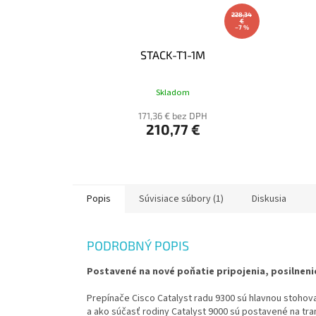
228,34
€
–7 %
STACK-T1-1M
Skladom
171,36 € bez DPH
210,77 €
Popis
Súvisiace súbory (1)
Diskusia
PODROBNÝ POPIS
Postavené na nové poňatie pripojenia, posilneni
Prepínače Cisco Catalyst radu 9300 sú hlavnou stoho
a ako súčasť rodiny Catalyst 9000 sú postavené na tra