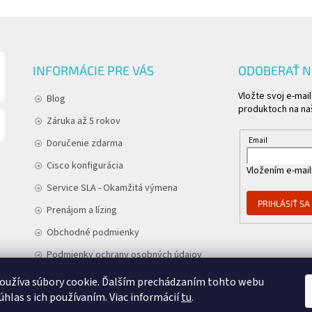
INFORMÁCIE PRE VÁS
ODOBERAŤ 
Vložte svoj e-mai
Blog
produktoch na n
Záruka až 5 rokov
Email
Doručenie zdarma
Cisco konfigurácia
Vložením e-mail
Service SLA - Okamžitá výmena
PRIHLÁSIŤ SA
Prenájom a lízing
Obchodné podmienky
Podmienky ochrany osobných údajov
Kontakt
oužíva súbory cookie. Ďalším prechádzaním tohto webu
úhlas s ich používaním. Viac informácií
tu
.