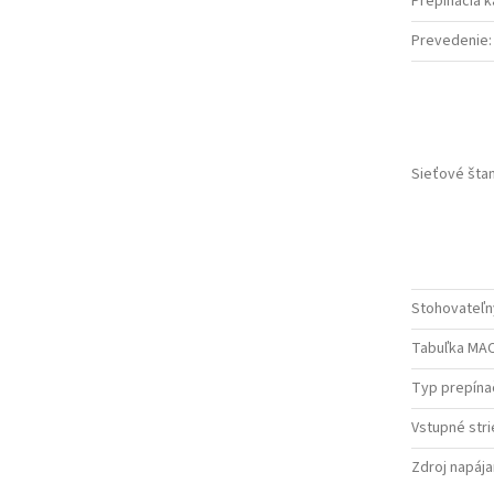
Prepínacia k
Prevedenie
:
Sieťové šta
Stohovateľn
Tabuľka MAC
Typ prepína
Vstupné str
Zdroj napája