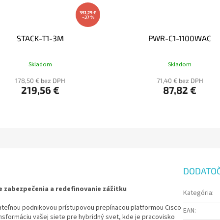
351,29 €
–37 %
STACK-T1-3M
PWR-C1-1100WAC
Skladom
Skladom
178,50 € bez DPH
71,40 € bez DPH
219,56 €
87,82 €
DODATO
e zabezpečenia a redefinovanie zážitku
Kategória
:
vateľnou podnikovou prístupovou prepínacou platformou Cisco
EAN
:
nsformáciu vašej siete pre hybridný svet, kde je pracovisko