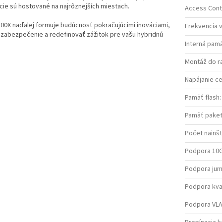
ie sú hostované na najrôznejších miestach.
Access Contr
00X naďalej formuje budúcnosť pokračujúcimi inováciami,
Frekvencia 
 zabezpečenie a redefinovať zážitok pre vašu hybridnú
Interná pam
Montáž do r
Napájanie ce
Pamäť flash
:
Pamäť paket
Počet nainš
Podpora 10
Podpora ju
Podpora kval
Podpora VL