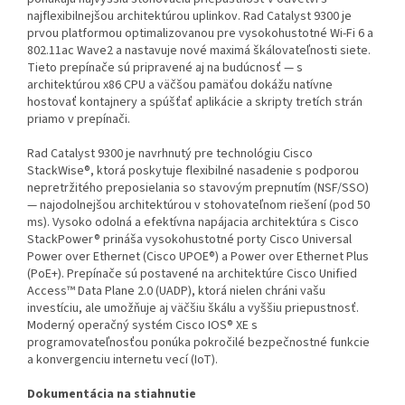
najflexibilnejšou architektúrou uplinkov. Rad Catalyst 9300 je
prvou platformou optimalizovanou pre vysokohustotné Wi-Fi 6 a
802.11ac Wave2 a nastavuje nové maximá škálovateľnosti siete.
Tieto prepínače sú pripravené aj na budúcnosť — s
architektúrou x86 CPU a väčšou pamäťou dokážu natívne
hostovať kontajnery a spúšťať aplikácie a skripty tretích strán
priamo v prepínači.
Rad Catalyst 9300 je navrhnutý pre technológiu Cisco
StackWise®, ktorá poskytuje flexibilné nasadenie s podporou
nepretržitého preposielania so stavovým prepnutím (NSF/SSO)
— najodolnejšou architektúrou v stohovateľnom riešení (pod 50
ms). Vysoko odolná a efektívna napájacia architektúra s Cisco
StackPower® prináša vysokohustotné porty Cisco Universal
Power over Ethernet (Cisco UPOE®) a Power over Ethernet Plus
(PoE+). Prepínače sú postavené na architektúre Cisco Unified
Access™ Data Plane 2.0 (UADP), ktorá nielen chráni vašu
investíciu, ale umožňuje aj väčšiu škálu a vyššiu priepustnosť.
Moderný operačný systém Cisco IOS® XE s
programovateľnosťou ponúka pokročilé bezpečnostné funkcie
a konvergenciu internetu vecí (IoT).
Dokumentácia na stiahnutie