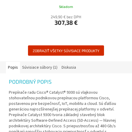
Skladom
249,90 € bez DPH
307,38 €
ZOBRAZIŤ VŠETKY SÚVISIACE PRODUKTY
Popis
Súvisiace súbory (1)
Diskusia
PODROBNÝ POPIS
Prepínače radu Cisco® Catalyst® 9300 sú vlajkovou
stohovateľnou podnikovou prepínacou platformou Cisco,
postavenou pre bezpečnosť, IoT, mobilitu a cloud. Sú ďalšou
generáciou najrozšírenejšej prepínacej platformy v odvetví.
Prepínače Catalyst 9300 tvoria základný stavebný blok
architektúry Software-Defined Access (SD-Access) — hlavnej
podnikovej architektúry Cisco. S priepustnosťou až 480 Gb/s
ponúkajú najvyššiu stohovaciu priepustnosť v odvetví s