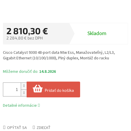
2 810,30 €
Skladom
2 284,80 € bez DPH
Jednotková
cena:
Cisco Catalyst 9300 48-port data Ntw Ess, Manažovateľný, L2/L3,
Gigabit Ethernet (10/100/1000), Plný duplex, Montáž do racku
Môžeme doručiť do:
14.8.2026
Pridať do košíka
Detailné informácie
OPÝTAŤ SA
ZDIEĽAŤ