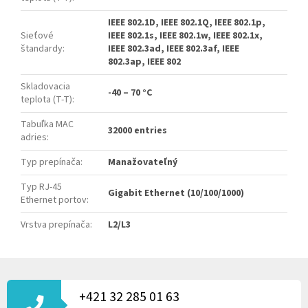
IEEE 802.1D, IEEE 802.1Q, IEEE 802.1p,
Sieťové
IEEE 802.1s, IEEE 802.1w, IEEE 802.1x,
štandardy
:
IEEE 802.3ad, IEEE 802.3af, IEEE
802.3ap, IEEE 802
Skladovacia
-40 – 70 °C
teplota (T-T)
:
Tabuľka MAC
32000 entries
adries
:
Typ prepínača
:
Manažovateľný
Typ RJ-45
Gigabit Ethernet (10/100/1000)
Ethernet portov
:
Vrstva prepínača
:
L2/L3
Z
Á
P
+421 32 285 01 63