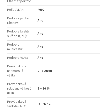
Ethernet portov
:
Počet VLAN
:
4000
Podpora jumbo
Áno
rámcov
:
Podpora kvality
Áno
služieb (QoS)
:
Podpora
Áno
multicastu
:
Podpora VLAN
:
Áno
Prevádzková
nadmorská
0 - 3000 m
výška
:
Prevádzková
relatívna vlhkosť
5 – 90 %
(H-H)
:
Prevádzková
-5 - 40 °C
teplota (T-T)
: