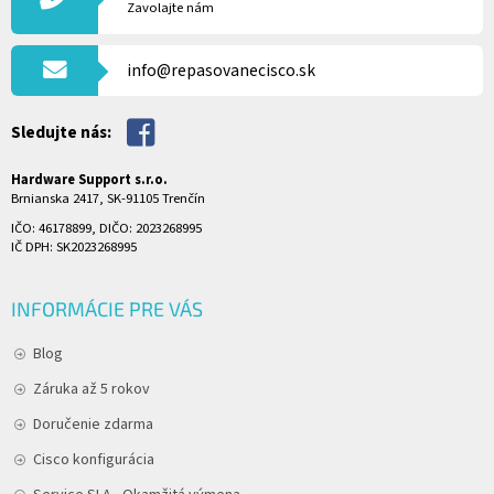
Ä
Zavolajte nám
T
I
info@repasovanecisco.sk
E
Sledujte nás:
Hardware Support s.r.o.
Brnianska 2417, SK-91105 Trenčín
IČO: 46178899, DIČO: 2023268995
IČ DPH: SK2023268995
INFORMÁCIE PRE VÁS
Blog
Záruka až 5 rokov
Doručenie zdarma
Cisco konfigurácia