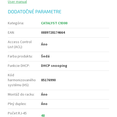
User manual
DODATOČNÉ PARAMETRE
Kategória
:
CATALYST C9300
EAN
:
0889728174664
Access Control
Áno
List (ACL)
:
Farba produktu
:
Šedá
Funkcie DHCP
:
DHCP snooping
Kód
harmonizovaného
85176990
systému (HS)
:
Montáž do racku
:
Áno
Plný duplex
:
Áno
Počet RJ-45
48