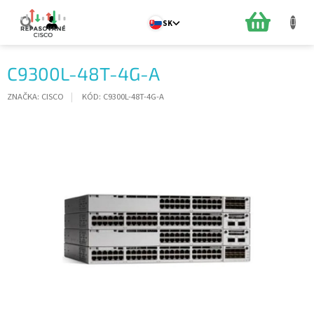
Prejsť
na
NÁKUPN
SK
obsah
KOŠÍK
C9300L-48T-4G-A
ZNAČKA:
CISCO
KÓD:
C9300L-48T-4G-A