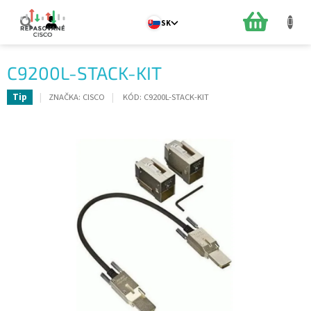
Prejsť
na
NÁKUPN
SK
obsah
KOŠÍK
C9200L-STACK-KIT
ZNAČKA:
CISCO
KÓD:
C9200L-STACK-KIT
Tip