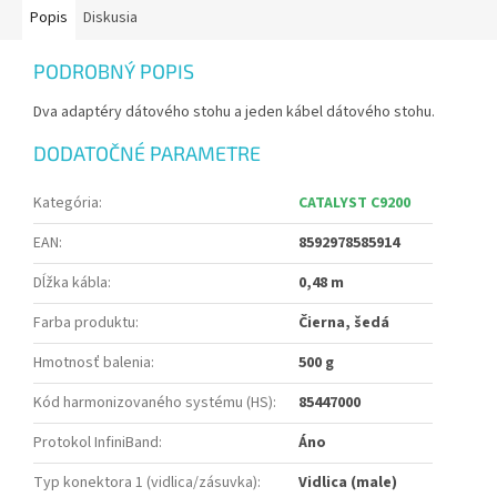
Popis
Diskusia
PODROBNÝ POPIS
Dva adaptéry dátového stohu a jeden kábel dátového stohu.
DODATOČNÉ PARAMETRE
Kategória
:
CATALYST C9200
EAN
:
8592978585914
Dĺžka kábla
:
0,48 m
Farba produktu
:
Čierna, šedá
Hmotnosť balenia
:
500 g
Kód harmonizovaného systému (HS)
:
85447000
Protokol InfiniBand
:
Áno
Typ konektora 1 (vidlica/zásuvka)
:
Vidlica (male)