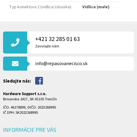
Typ konektora 2 (vidlica/zásuvka)
:
Vidlica (male)
Z
Á
P
+421 32 285 01 63
Ä
Zavolajte nám
T
I
info@repasovanecisco.sk
E
Sledujte nás:
Hardware Support s.r.o.
Brnianska 2417, SK-91105 Trenčín
IČO: 46178899, DIČO: 2023268995
IČ DPH: SK2023268995
INFORMÁCIE PRE VÁS