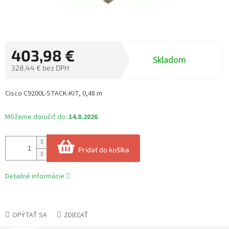
403,98 €
Skladom
328,44 € bez DPH
Jednotková
cena:
Cisco C9200L-STACK-KIT, 0,48 m
Môžeme doručiť do:
14.8.2026
Pridať do košíka
Detailné informácie
OPÝTAŤ SA
ZDIEĽAŤ