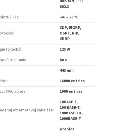
802.3ad, IEEE
802.3
plota (T-T)
:
-40 – 70 °C
CDP, EIGRP,
otokoly
:
OSPF, RIP,
VRRP
ie (typická)
:
125 W
bové rozhranie
:
Áno
445 mm
dries
:
16000 entries
ast MAC adries
:
1000 entries
10BASE-T,
10GBASE-T,
edenej ethernetovej kabeláže
:
100BASE-TX,
1000BASE-T
Krabica