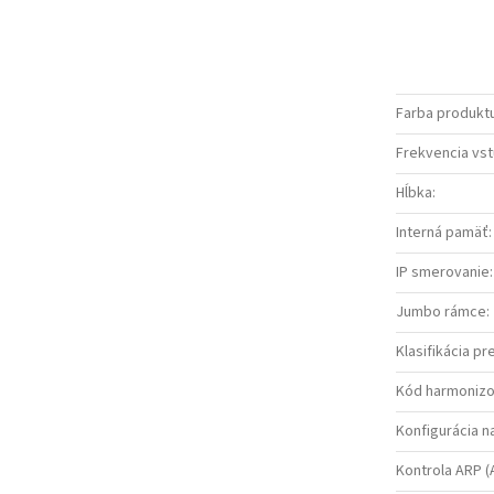
Farba produkt
Frekvencia vs
Hĺbka
:
Interná pamäť
:
IP smerovanie
:
Jumbo rámce
:
Klasifikácia p
Kód harmonizo
Konfigurácia n
Kontrola ARP (