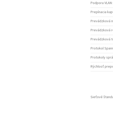
Podpora VLAN
:
Prepínacia kap
Prevádzková 
Prevádzková re
Prevádzková te
Protokol Span
Protokoly spr
Rýchlosť prepo
Sieťové štand