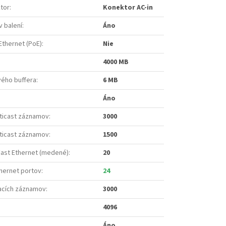
tor
:
Konektor AC-in
v balení
:
Áno
Ethernet (PoE)
:
Nie
4000 MB
ého buffera
:
6 MB
Áno
lticast záznamov
:
3000
lticast záznamov
:
1500
Fast Ethernet (medené)
:
20
hernet portov
:
24
acích záznamov
:
3000
4096
Áno