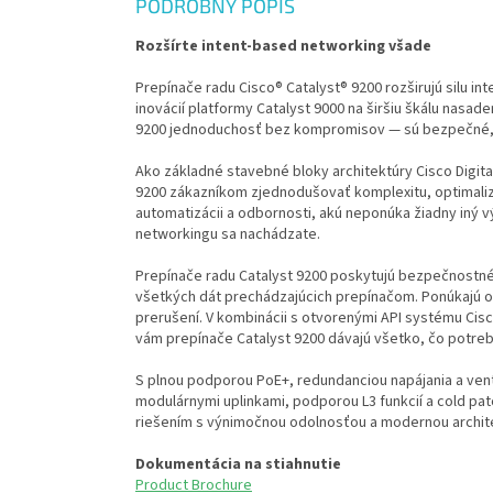
PODROBNÝ POPIS
Rozšírte intent-based networking všade
Prepínače radu Cisco® Catalyst® 9200 rozširujú silu i
inovácií platformy Catalyst 9000 na širšiu škálu nasa
9200 jednoduchosť bez kompromisov — sú bezpečné, 
Ako základné stavebné bloky architektúry Cisco Digit
9200 zákazníkom zjednodušovať komplexitu, optimalizo
automatizácii a odbornosti, akú neponúka žiadny iný v
networkingu sa nachádzate.
Prepínače radu Catalyst 9200 poskytujú bezpečnostné f
všetkých dát prechádzajúcich prepínačom. Ponúkajú od
prerušení. V kombinácii s otvorenými API systému Ci
vám prepínače Catalyst 9200 dávajú všetko, čo potrebu
S plnou podporou PoE+, redundanciou napájania a ven
modulárnymi uplinkami, podporou L3 funkcií a cold p
riešením s výnimočnou odolnosťou a modernou archit
Dokumentácia na stiahnutie
Product Brochure