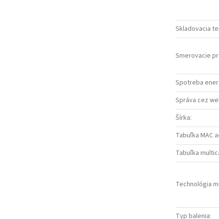
Skladovacia te
Smerovacie pr
Spotreba energ
Správa cez we
Šírka
:
Tabuľka MAC a
Tabuľka multic
Technológia m
Typ balenia
: