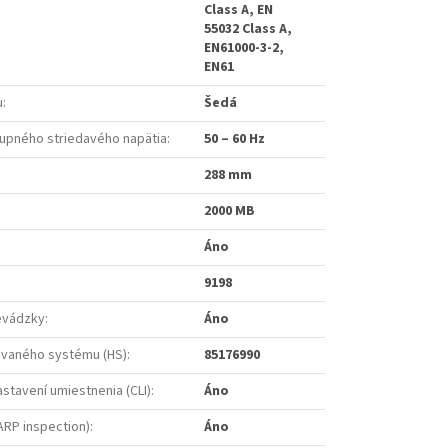
Class A, EN
55032 Class A,
EN61000-3-2,
EN61
u
:
Šedá
tupného striedavého napätia
:
50 – 60 Hz
288 mm
2000 MB
Áno
9198
revádzky
:
Áno
vaného systému (HS)
:
85176990
astavení umiestnenia (CLI)
:
Áno
ARP inspection)
:
Áno