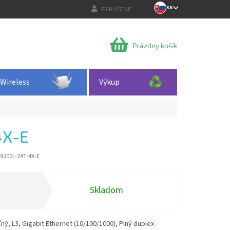
SK
PRIHLÁSENIE
NÁKUPNÝ
Prázdny košík
KOŠÍK
Wireless
Výkup
4X-E
9200L-24T-4X-E
Skladom
ý, L3, Gigabit Ethernet (10/100/1000), Plný duplex