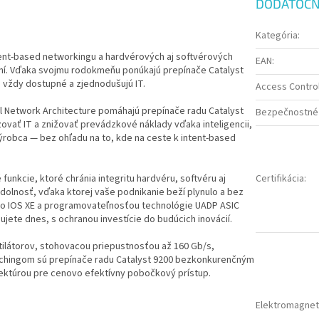
DODATOČN
Kategória
:
ntent-based networkingu a hardvérových aj softvérových
EAN
:
dení. Vďaka svojmu rodokmeňu ponúkajú prepínače Catalyst
vždy dostupné a zjednodušujú IT.
Access Control 
al Network Architecture pomáhajú prepínače radu Catalyst
Bezpečnostné 
vať IT a znižovať prevádzkové náklady vďaka inteligencii,
ýrobca — bez ohľadu na to, kde na ceste k intent-based
unkcie, ktoré chránia integritu hardvéru, softvéru aj
Certifikácia
:
olnosť, vďaka ktorej vaše podnikanie beží plynulo a bez
sco IOS XE a programovateľnosťou technológie UADP ASIC
jete dnes, s ochranou investície do budúcich inovácií.
tilátorov, stohovacou priepustnosťou až 160 Gb/s,
atchingom sú prepínače radu Catalyst 9200 bezkonkurenčným
ektúrou pre cenovo efektívny pobočkový prístup.
Elektromagneti