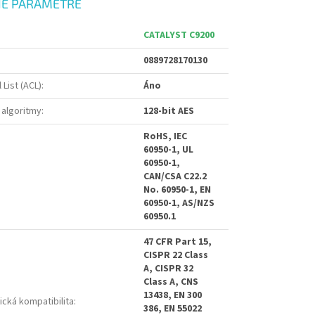
É PARAMETRE
CATALYST C9200
0889728170130
List (ACL)
:
Áno
algoritmy
:
128-bit AES
RoHS, IEC
60950-1, UL
60950-1,
CAN/CSA C22.2
No. 60950-1, EN
60950-1, AS/NZS
60950.1
47 CFR Part 15,
CISPR 22 Class
A, CISPR 32
Class A, CNS
13438, EN 300
cká kompatibilita
:
386, EN 55022