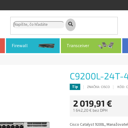
Firewall
Transceiver
C9200L-24T-
ZNAČKA:
CISCO
KÓD:
C
Tip
2 019,91 €
1 642,20 € bez DPH
Jednotková
cena:
Cisco Catalyst 9200L, Manažovateľn