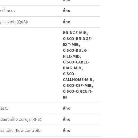
o rámcov
:
Áno
y služieb (QoS)
:
Áno
BRIDGE-MIB,
CISCO-BRIDGE-
EXT-MIB,
CISCO-BULK-
FILE-MIB,
CISCO-CABLE-
DIAG-MIB,
CISCO-
CALLHOME-MIB,
CISCO-CEF-MIB,
CISCO-CIRCUIT-
IN
castu
:
Áno
dantného zdroja (RPS)
:
Áno
ia toku (flow control)
:
Áno