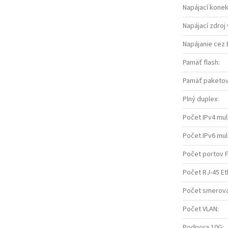
Napájací konek
Napájací zdroj 
Napájanie cez 
Pamäť flash
:
Pamäť paketov
Plný duplex
:
Počet IPv4 mu
Počet IPv6 mu
Počet portov 
Počet RJ-45 Et
Počet smerov
Počet VLAN
:
Podpora 10G
: