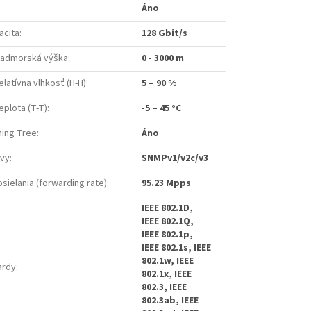
Áno
acita
:
128 Gbit/s
nadmorská výška
:
0 - 3000 m
latívna vlhkosť (H-H)
:
5 – 90 %
plota (T-T)
:
-5 – 45 °C
ning Tree
:
Áno
ávy
:
SNMPv1/v2c/v3
sielania (forwarding rate)
:
95.23 Mpps
IEEE 802.1D,
IEEE 802.1Q,
IEEE 802.1p,
IEEE 802.1s, IEEE
802.1w, IEEE
ardy
:
802.1x, IEEE
802.3, IEEE
802.3ab, IEEE