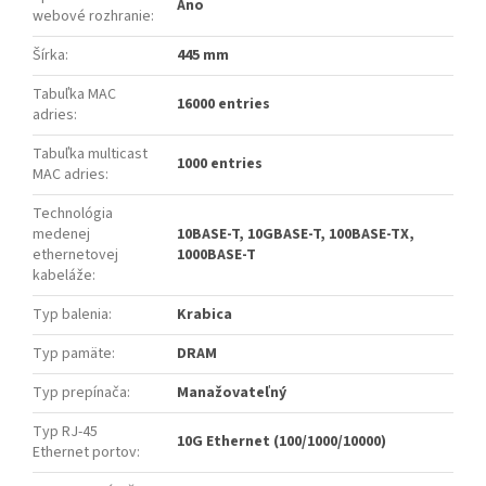
Áno
webové rozhranie
:
Šírka
:
445 mm
Tabuľka MAC
16000 entries
adries
:
Tabuľka multicast
1000 entries
MAC adries
:
Technológia
medenej
10BASE-T, 10GBASE-T, 100BASE-TX,
ethernetovej
1000BASE-T
kabeláže
:
Typ balenia
:
Krabica
Typ pamäte
:
DRAM
Typ prepínača
:
Manažovateľný
Typ RJ-45
10G Ethernet (100/1000/10000)
Ethernet portov
: