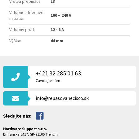
Vrstva prepínača
:
L3
Vstupné striedavé
100 – 240 V
napätie
:
Vstupný prúd
:
12 - 6 A
Výška
:
44 mm
Z
Á
P
+421 32 285 01 63
Ä
Zavolajte nám
T
I
info@repasovanecisco.sk
E
Sledujte nás:
Hardware Support s.r.o.
Brnianska 2417, SK-91105 Trenčín