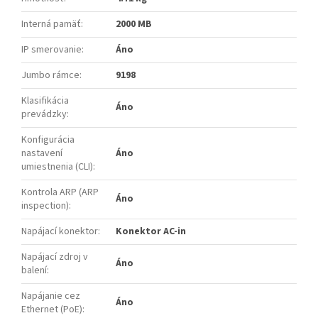
Interná pamäť
:
2000 MB
IP smerovanie
:
Áno
Jumbo rámce
:
9198
Klasifikácia
Áno
prevádzky
:
Konfigurácia
nastavení
Áno
umiestnenia (CLI)
:
Kontrola ARP (ARP
Áno
inspection)
:
Napájací konektor
:
Konektor AC-in
Napájací zdroj v
Áno
balení
:
Napájanie cez
Áno
Ethernet (PoE)
: