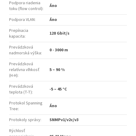
Podpora riadenia
Áno
toku (flow control)
:
Podpora VLAN
:
Áno
Prepínacia
128 Gbit/s
kapacita
:
Prevádzková
0 - 3000 m
nadmorská výška
:
Prevádzková
relatívna vlhkosť
5 – 90 %
(H-H)
:
Prevádzková
-5 – 45 °C
teplota (T-T)
:
Protokol Spanning
Áno
Tree
:
Protokoly správy
:
SNMPv1/v2c/v3
Rýchlosť