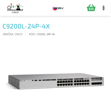
Prejsť
na
NÁKUPN
SK
obsah
KOŠÍK
C9200L-24P-4X
ZNAČKA:
CISCO
KÓD:
C9200L-24P-4X