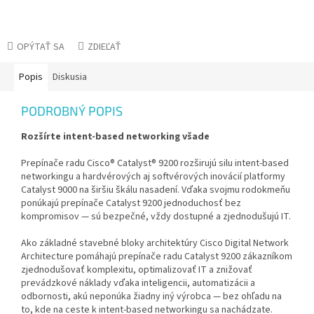
OPÝTAŤ SA
ZDIEĽAŤ
Popis
Diskusia
PODROBNÝ POPIS
Rozšírte intent-based networking všade
Prepínače radu Cisco® Catalyst® 9200 rozširujú silu intent-based
networkingu a hardvérových aj softvérových inovácií platformy
Catalyst 9000 na širšiu škálu nasadení. Vďaka svojmu rodokmeňu
ponúkajú prepínače Catalyst 9200 jednoduchosť bez
kompromisov — sú bezpečné, vždy dostupné a zjednodušujú IT.
Ako základné stavebné bloky architektúry Cisco Digital Network
Architecture pomáhajú prepínače radu Catalyst 9200 zákazníkom
zjednodušovať komplexitu, optimalizovať IT a znižovať
prevádzkové náklady vďaka inteligencii, automatizácii a
odbornosti, akú neponúka žiadny iný výrobca — bez ohľadu na
to, kde na ceste k intent-based networkingu sa nachádzate.