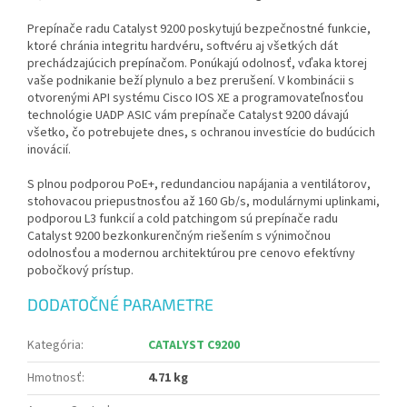
Prepínače radu Catalyst 9200 poskytujú bezpečnostné funkcie,
ktoré chránia integritu hardvéru, softvéru aj všetkých dát
prechádzajúcich prepínačom. Ponúkajú odolnosť, vďaka ktorej
vaše podnikanie beží plynulo a bez prerušení. V kombinácii s
otvorenými API systému Cisco IOS XE a programovateľnosťou
technológie UADP ASIC vám prepínače Catalyst 9200 dávajú
všetko, čo potrebujete dnes, s ochranou investície do budúcich
inovácií.
S plnou podporou PoE+, redundanciou napájania a ventilátorov,
stohovacou priepustnosťou až 160 Gb/s, modulárnymi uplinkami,
podporou L3 funkcií a cold patchingom sú prepínače radu
Catalyst 9200 bezkonkurenčným riešením s výnimočnou
odolnosťou a modernou architektúrou pre cenovo efektívny
pobočkový prístup.
DODATOČNÉ PARAMETRE
Kategória
:
CATALYST C9200
Hmotnosť
:
4.71 kg