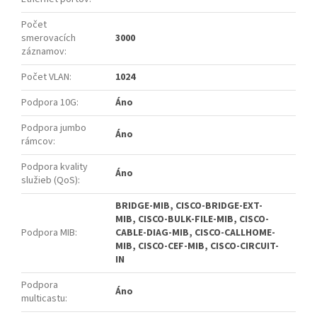
Počet
smerovacích
3000
záznamov
:
Počet VLAN
:
1024
Podpora 10G
:
Áno
Podpora jumbo
Áno
rámcov
:
Podpora kvality
Áno
služieb (QoS)
:
BRIDGE-MIB, CISCO-BRIDGE-EXT-
MIB, CISCO-BULK-FILE-MIB, CISCO-
Podpora MIB
:
CABLE-DIAG-MIB, CISCO-CALLHOME-
MIB, CISCO-CEF-MIB, CISCO-CIRCUIT-
IN
Podpora
Áno
multicastu
: