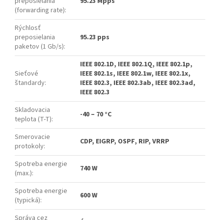
preposielania
95.23 Mpps
(forwarding rate)
:
Rýchlosť
preposielania
95.23 pps
paketov (1 Gb/s)
:
IEEE 802.1D, IEEE 802.1Q, IEEE 802.1p,
Sieťové
IEEE 802.1s, IEEE 802.1w, IEEE 802.1x,
štandardy
:
IEEE 802.3, IEEE 802.3ab, IEEE 802.3ad,
IEEE 802.3
Skladovacia
-40 – 70 °C
teplota (T-T)
:
Smerovacie
CDP, EIGRP, OSPF, RIP, VRRP
protokoly
:
Spotreba energie
740 W
(max.)
:
Spotreba energie
600 W
(typická)
:
Správa cez