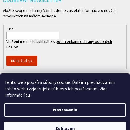
ODOBERAŤ NEWSLETTER
Vložte svoj e-mail a my Vám budeme zasielať informácie o nových
produktoch na našom e-shope.
Email
Vložením e-mailu súhlasíte s
podmienkami ochrany osobných
údajov
PRIHLÁSIŤ SA
Tento web používa súbory cookie. Ďalším prechádzaním
Člen skupiny
tohto webu vyjadrujete súhlas s ich používaním. Viac
informácií
tu
.
Nastavenie
Copyright 2026
REPASOVANÉ CISCO
. Všetky práva vyhradené.
Vytvoril Shoptet Premium
&
Súhlasím