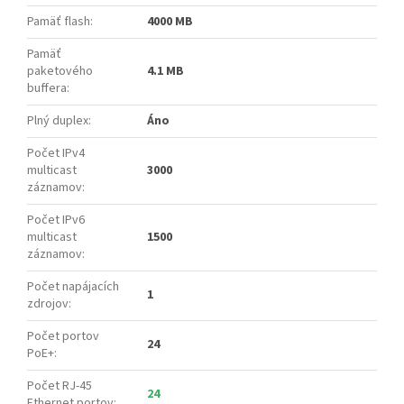
Pamäť flash
:
4000 MB
Pamäť
paketového
4.1 MB
buffera
:
Plný duplex
:
Áno
Počet IPv4
multicast
3000
záznamov
:
Počet IPv6
multicast
1500
záznamov
:
Počet napájacích
1
zdrojov
:
Počet portov
24
PoE+
:
Počet RJ-45
24
Ethernet portov
: