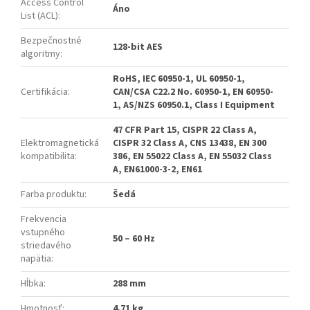
Access Control
Áno
List (ACL)
:
Bezpečnostné
128-bit AES
algoritmy
:
RoHS, IEC 60950-1, UL 60950-1,
Certifikácia
:
CAN/CSA C22.2 No. 60950-1, EN 60950-
1, AS/NZS 60950.1, Class I Equipment
47 CFR Part 15, CISPR 22 Class A,
Elektromagnetická
CISPR 32 Class A, CNS 13438, EN 300
kompatibilita
:
386, EN 55022 Class A, EN 55032 Class
A, EN61000-3-2, EN61
Farba produktu
:
Šedá
Frekvencia
vstupného
50 – 60 Hz
striedavého
napätia
:
Hĺbka
:
288 mm
Hmotnosť
:
4.71 kg