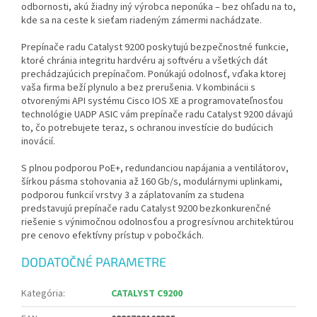
odbornosti, akú žiadny iný výrobca neponúka – bez ohľadu na to,
kde sa na ceste k sieťam riadeným zámermi nachádzate.
Prepínače radu Catalyst 9200 poskytujú bezpečnostné funkcie,
ktoré chránia integritu hardvéru aj softvéru a všetkých dát
prechádzajúcich prepínačom. Ponúkajú odolnosť, vďaka ktorej
vaša firma beží plynulo a bez prerušenia. V kombinácii s
otvorenými API systému Cisco IOS XE a programovateľnosťou
technológie UADP ASIC vám prepínače radu Catalyst 9200 dávajú
to, čo potrebujete teraz, s ochranou investície do budúcich
inovácií.
S plnou podporou PoE+, redundanciou napájania a ventilátorov,
šírkou pásma stohovania až 160 Gb/s, modulárnymi uplinkami,
podporou funkcií vrstvy 3 a záplatovaním za studena
predstavujú prepínače radu Catalyst 9200 bezkonkurenčné
riešenie s výnimočnou odolnosťou a progresívnou architektúrou
pre cenovo efektívny prístup v pobočkách.
DODATOČNÉ PARAMETRE
Kategória
:
CATALYST C9200