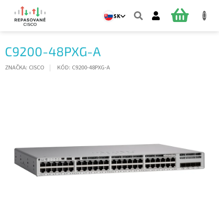
Prejsť
na
NÁKUPN
SK
obsah
KOŠÍK
C9200-48PXG-A
ZNAČKA:
CISCO
KÓD:
C9200-48PXG-A