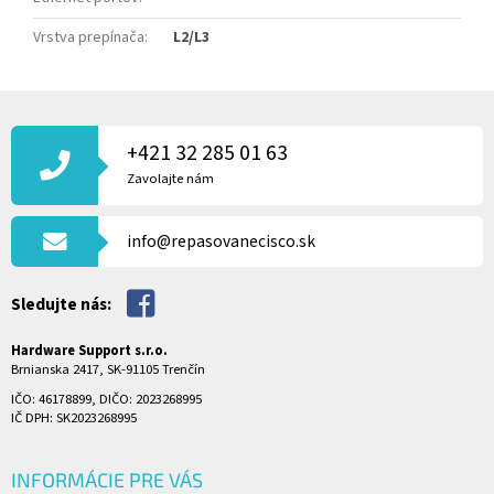
Vrstva prepínača
:
L2/L3
Z
Á
P
+421 32 285 01 63
Ä
Zavolajte nám
T
I
info@repasovanecisco.sk
E
Sledujte nás:
Hardware Support s.r.o.
Brnianska 2417, SK-91105 Trenčín
IČO: 46178899, DIČO: 2023268995
IČ DPH: SK2023268995
INFORMÁCIE PRE VÁS