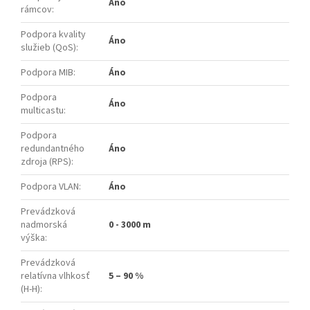
Áno
rámcov
:
Podpora kvality
Áno
služieb (QoS)
:
Podpora MIB
:
Áno
Podpora
Áno
multicastu
:
Podpora
redundantného
Áno
zdroja (RPS)
:
Podpora VLAN
:
Áno
Prevádzková
nadmorská
0 - 3000 m
výška
:
Prevádzková
relatívna vlhkosť
5 – 90 %
(H-H)
: