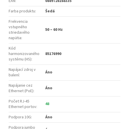
EAN
:
0889728168335
Farba produktu
:
Šedá
Frekvencia
vstupného
50 – 60 Hz
striedavého
napätia
:
Kód
harmonizovaného
85176990
systému (HS)
:
Napájací zdroj v
Áno
balení
:
Napájanie cez
Áno
Ethernet (PoE)
:
Počet RJ-45
48
Ethernet portov
:
Podpora 10G
:
Áno
Podpora jumbo