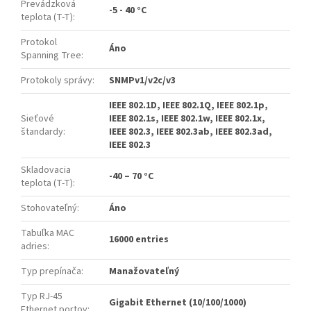
Prevádzková
-5 - 40 °C
teplota (T-T)
:
Protokol
Áno
Spanning Tree
:
Protokoly správy
:
SNMPv1/v2c/v3
IEEE 802.1D, IEEE 802.1Q, IEEE 802.1p,
Sieťové
IEEE 802.1s, IEEE 802.1w, IEEE 802.1x,
štandardy
:
IEEE 802.3, IEEE 802.3ab, IEEE 802.3ad,
IEEE 802.3
Skladovacia
-40 – 70 °C
teplota (T-T)
:
Stohovateľný
:
Áno
Tabuľka MAC
16000 entries
adries
:
Typ prepínača
:
Manažovateľný
Typ RJ-45
Gigabit Ethernet (10/100/1000)
Ethernet portov
: