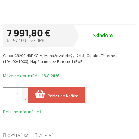
7 991,80 €
Skladom
6 497,40 € bez DPH
Jednotková
cena:
Cisco C9200-48PXG-A, Manažovateľný, L2/L3, Gigabit Ethernet
(10/100/1000), Napájanie cez Ethernet (PoE)
Môžeme doručiť do:
13.8.2026
Pridať do košíka
Detailné informácie
OPÝTAŤ SA
ZDIEĽAŤ