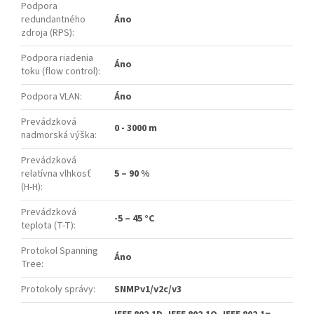
Podpora
redundantného
Áno
zdroja (RPS)
:
Podpora riadenia
Áno
toku (flow control)
:
Podpora VLAN
:
Áno
Prevádzková
0 - 3000 m
nadmorská výška
:
Prevádzková
relatívna vlhkosť
5 – 90 %
(H-H)
:
Prevádzková
-5 – 45 °C
teplota (T-T)
:
Protokol Spanning
Áno
Tree
:
Protokoly správy
:
SNMPv1/v2c/v3