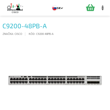
Prejsť
na
NÁKUPN
SK
obsah
KOŠÍK
C9200-48PB-A
ZNAČKA:
CISCO
KÓD:
C9200-48PB-A