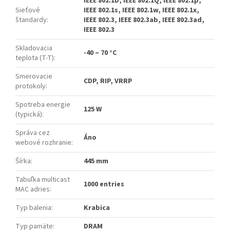
IEEE 802.1D, IEEE 802.1Q, IEEE 802.1p,
Sieťové
IEEE 802.1s, IEEE 802.1w, IEEE 802.1x,
štandardy
:
IEEE 802.3, IEEE 802.3ab, IEEE 802.3ad,
IEEE 802.3
Skladovacia
-40 – 70 °C
teplota (T-T)
:
Smerovacie
CDP, RIP, VRRP
protokoly
:
Spotreba energie
125 W
(typická)
:
Správa cez
Áno
webové rozhranie
:
Šírka
:
445 mm
Tabuľka multicast
1000 entries
MAC adries
:
Typ balenia
:
Krabica
Typ pamäte
:
DRAM