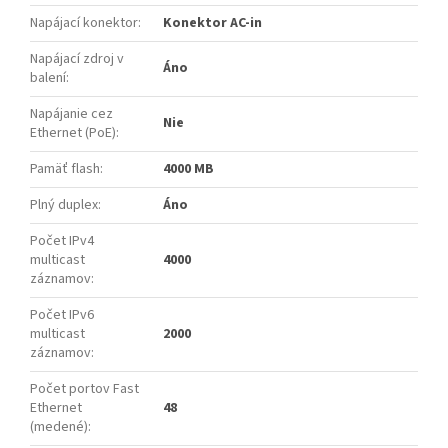
Napájací konektor
:
Konektor AC-in
Napájací zdroj v
Áno
balení
:
Napájanie cez
Nie
Ethernet (PoE)
:
Pamäť flash
:
4000 MB
Plný duplex
:
Áno
Počet IPv4
multicast
4000
záznamov
:
Počet IPv6
multicast
2000
záznamov
:
Počet portov Fast
Ethernet
48
(medené)
: