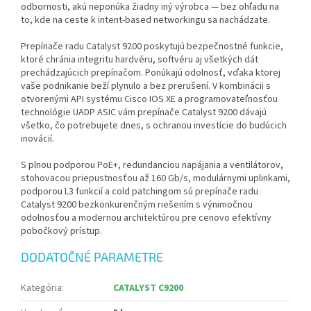
odbornosti, akú neponúka žiadny iný výrobca — bez ohľadu na
to, kde na ceste k intent-based networkingu sa nachádzate.
Prepínače radu Catalyst 9200 poskytujú bezpečnostné funkcie,
ktoré chránia integritu hardvéru, softvéru aj všetkých dát
prechádzajúcich prepínačom. Ponúkajú odolnosť, vďaka ktorej
vaše podnikanie beží plynulo a bez prerušení. V kombinácii s
otvorenými API systému Cisco IOS XE a programovateľnosťou
technológie UADP ASIC vám prepínače Catalyst 9200 dávajú
všetko, čo potrebujete dnes, s ochranou investície do budúcich
inovácií.
S plnou podporou PoE+, redundanciou napájania a ventilátorov,
stohovacou priepustnosťou až 160 Gb/s, modulárnymi uplinkami,
podporou L3 funkcií a cold patchingom sú prepínače radu
Catalyst 9200 bezkonkurenčným riešením s výnimočnou
odolnosťou a modernou architektúrou pre cenovo efektívny
pobočkový prístup.
DODATOČNÉ PARAMETRE
Kategória
:
CATALYST C9200