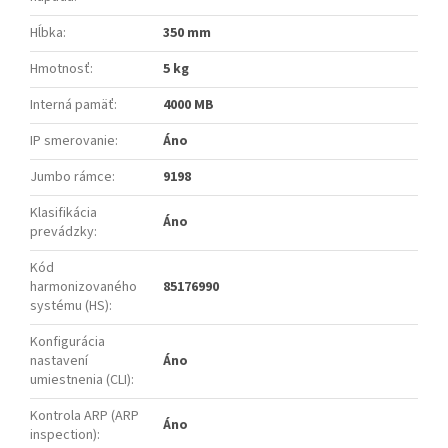
Hĺbka
:
350 mm
Hmotnosť
:
5 kg
Interná pamäť
:
4000 MB
IP smerovanie
:
Áno
Jumbo rámce
:
9198
Klasifikácia
Áno
prevádzky
:
Kód
harmonizovaného
85176990
systému (HS)
:
Konfigurácia
nastavení
Áno
umiestnenia (CLI)
:
Kontrola ARP (ARP
Áno
inspection)
: