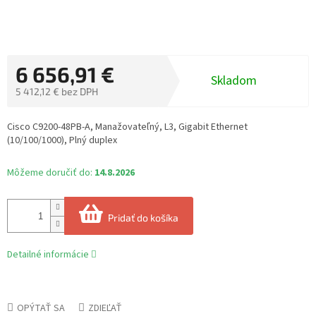
6 656,91 €
Skladom
5 412,12 € bez DPH
Jednotková
cena:
Cisco C9200-48PB-A, Manažovateľný, L3, Gigabit Ethernet
(10/100/1000), Plný duplex
Môžeme doručiť do:
14.8.2026
Pridať do košíka
Detailné informácie
OPÝTAŤ SA
ZDIEĽAŤ