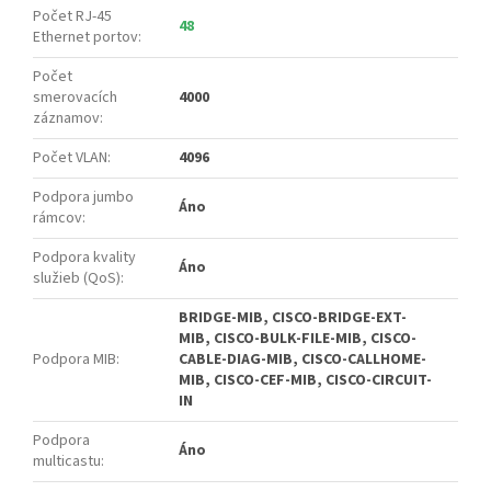
Počet RJ-45
48
Ethernet portov
:
Počet
smerovacích
4000
záznamov
:
Počet VLAN
:
4096
Podpora jumbo
Áno
rámcov
:
Podpora kvality
Áno
služieb (QoS)
:
BRIDGE-MIB, CISCO-BRIDGE-EXT-
MIB, CISCO-BULK-FILE-MIB, CISCO-
Podpora MIB
:
CABLE-DIAG-MIB, CISCO-CALLHOME-
MIB, CISCO-CEF-MIB, CISCO-CIRCUIT-
IN
Podpora
Áno
multicastu
: