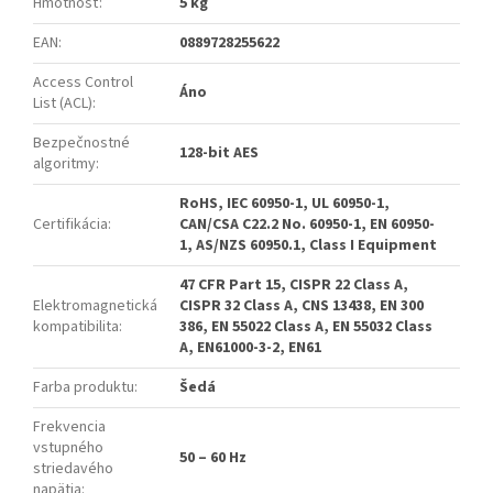
Hmotnosť
:
5 kg
EAN
:
0889728255622
Access Control
Áno
List (ACL)
:
Bezpečnostné
128-bit AES
algoritmy
:
RoHS, IEC 60950-1, UL 60950-1,
Certifikácia
:
CAN/CSA C22.2 No. 60950-1, EN 60950-
1, AS/NZS 60950.1, Class I Equipment
47 CFR Part 15, CISPR 22 Class A,
Elektromagnetická
CISPR 32 Class A, CNS 13438, EN 300
kompatibilita
:
386, EN 55022 Class A, EN 55032 Class
A, EN61000-3-2, EN61
Farba produktu
:
Šedá
Frekvencia
vstupného
50 – 60 Hz
striedavého
napätia
: