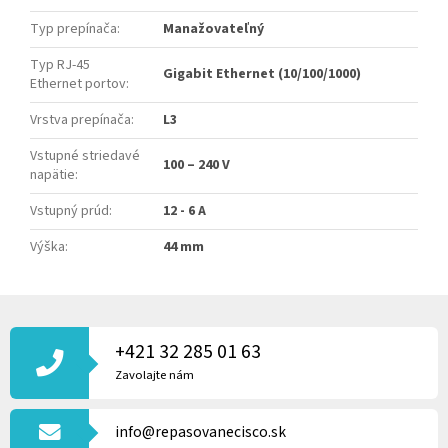
Typ prepínača
:
Manažovateľný
Typ RJ-45
Gigabit Ethernet (10/100/1000)
Ethernet portov
:
Vrstva prepínača
:
L3
Vstupné striedavé
100 – 240 V
napätie
:
Vstupný prúd
:
12 - 6 A
Výška
:
44 mm
Z
Á
P
+421 32 285 01 63
Ä
Zavolajte nám
T
I
info@repasovanecisco.sk
E