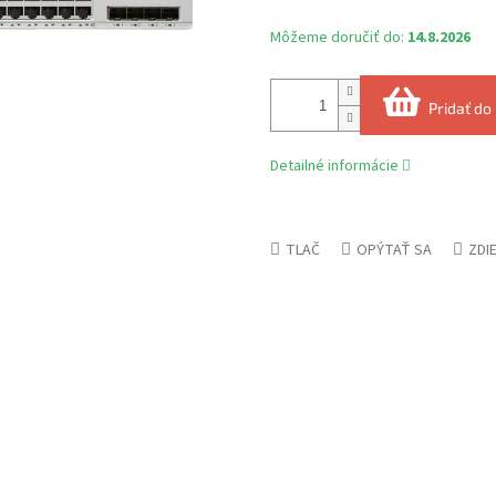
Môžeme doručiť do:
14.8.2026
Pridať do
Detailné informácie
TLAČ
OPÝTAŤ SA
ZDI