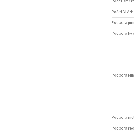
Počet smer
Počet VLAN
:
Podpora ju
Podpora kval
Podpora MI
Podpora mul
Podpora red