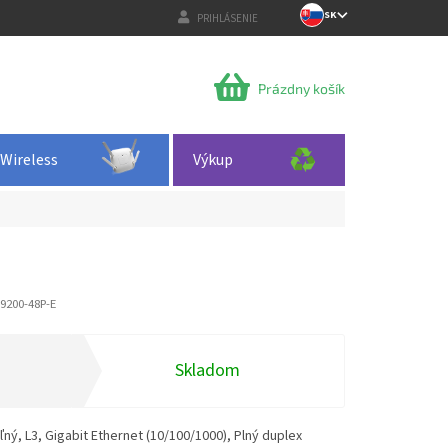
SK
PRIHLÁSENIE
NÁKUPNÝ
Prázdny košík
KOŠÍK
Wireless
Výkup
9200-48P-E
Skladom
ný, L3, Gigabit Ethernet (10/100/1000), Plný duplex