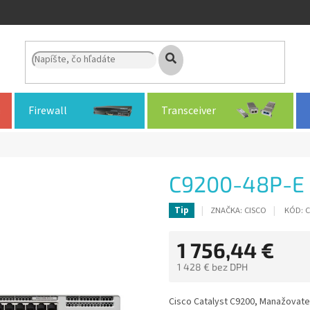
Firewall
Transceiver
C9200-48P-E
ZNAČKA:
CISCO
KÓD:
C
Tip
1 756,44 €
1 428 € bez DPH
Jednotková
cena:
Cisco Catalyst C9200, Manažovateľ