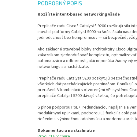
PODROBNÝ POPIS
Rozšírte intent-based networking všade
Prepínače radu Cisco® Catalyst® 9200 rozširujú silu i
inovácií platformy Catalyst 9000 na širšiu škálu nasa
jednoduchosť bez kompromisov — sú bezpečné, vždy 
Ako základné stavebné bloky architektúry Cisco Digit
zákazníkom zjednodušovať komplexitu, optimalizovať I
automatizácii a odbornosti, akú neponúka žiadny iný v
networkingu sa nachádzate.
Prepínače radu Catalyst 9200 poskytujú bezpečnostné f
všetkých dát prechádzajúcich prepínačom. Ponúkajú od
prerušení. V kombinácii s otvorenými API systému Ci
prepínače Catalyst 9200 dávajú všetko, čo potrebujete
S plnou podporou PoE+, redundanciou napájania a ven
modulárnymi uplinkami, podporou L3 funkcií a cold p
riešením s výnimočnou odolnosťou a modernou archit
Dokumentácia na stiahnutie
Product Brochure