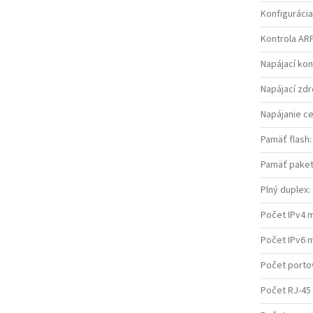
Konfigurácia
Kontrola ARP
Napájací ko
Napájací zdr
Napájanie ce
Pamäť flash
:
Pamäť paket
Plný duplex
:
Počet IPv4 
Počet IPv6 
Počet porto
Počet RJ-45