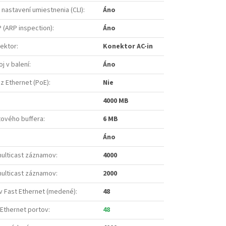
 nastavení umiestnenia (CLI)
:
Áno
 (ARP inspection)
:
Áno
nektor
:
Konektor AC-in
oj v balení
:
Áno
z Ethernet (PoE)
:
Nie
4000 MB
ového buffera
:
6 MB
Áno
multicast záznamov
:
4000
multicast záznamov
:
2000
v Fast Ethernet (medené)
:
48
 Ethernet portov
:
48