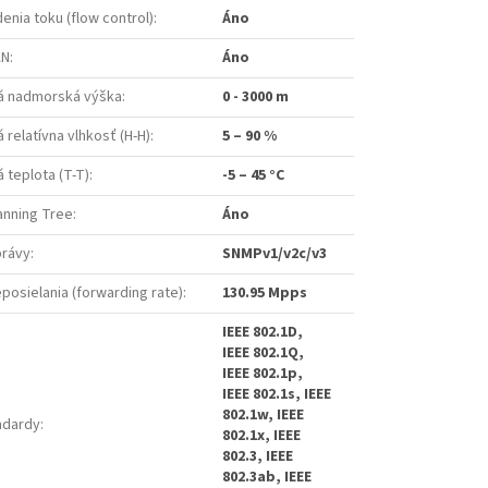
enia toku (flow control)
:
Áno
AN
:
Áno
á nadmorská výška
:
0 - 3000 m
relatívna vlhkosť (H-H)
:
5 – 90 %
 teplota (T-T)
:
-5 – 45 °C
anning Tree
:
Áno
právy
:
SNMPv1/v2c/v3
posielania (forwarding rate)
:
130.95 Mpps
IEEE 802.1D,
IEEE 802.1Q,
IEEE 802.1p,
IEEE 802.1s, IEEE
802.1w, IEEE
ndardy
:
802.1x, IEEE
802.3, IEEE
802.3ab, IEEE