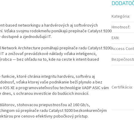
DODATO
Kategória
:
ntent-based networkingu a hardvérových aj softvérových
Hmotnosť
:
dení. Vďaka svojmu rodokmeňu ponúkajú prepínače Catalyst 9200
dostupné a zjednodušujú IT.
EAN
:
al Network Architecture pomáhajú prepínače radu Catalyst 9200
Access Contr
T a znižovať prevádzkové náklady vďaka inteligencii,
ýrobca — bez ohľadu na to, kde na ceste k intent-based
Bezpečnostn
unkcie, ktoré chránia integritu hardvéru, softvéru aj
olnosť, vďaka ktorej vaše podnikanie beží plynulo a bez
Certifikácia
:
sco IOS XE a programovateľnosťou technológie UADP ASIC vám
 dnes, s ochranou investície do budúcich inovácií.
tilátorov, stohovacou priepustnosťou až 160 Gb/s,
atchingom sú prepínače radu Catalyst 9200 bezkonkurenčným
ektúrou pre cenovo efektívny pobočkový prístup.