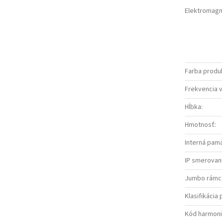
Elektromagn
Farba produ
Frekvencia 
Hĺbka
:
Hmotnosť
:
Interná pam
IP smerovan
Jumbo rámc
Klasifikácia
Kód harmoni