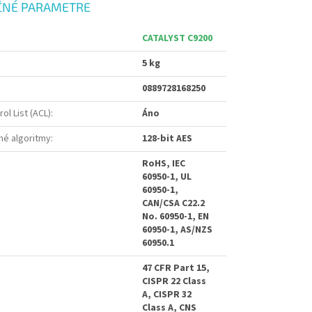
ČNÉ PARAMETRE
CATALYST C9200
5 kg
0889728168250
ol List (ACL)
:
Áno
é algoritmy
:
128-bit AES
RoHS, IEC
60950-1, UL
60950-1,
CAN/CSA C22.2
No. 60950-1, EN
60950-1, AS/NZS
60950.1
47 CFR Part 15,
CISPR 22 Class
A, CISPR 32
Class A, CNS