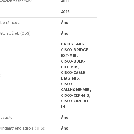
ovacích záznamov
:
4000
4096
mbo rámcov
:
Áno
ity služieb (QoS)
:
Áno
BRIDGE-MIB,
CISCO-BRIDGE-
EXT-MIB,
CISCO-BULK-
FILE-MIB,
CISCO-CABLE-
B
:
DIAG-MIB,
CISCO-
CALLHOME-MIB,
CISCO-CEF-MIB,
CISCO-CIRCUIT-
IN
ticastu
:
Áno
undantného zdroja (RPS)
:
Áno