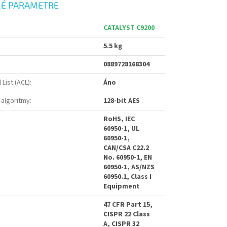
É PARAMETRE
CATALYST C9200
5.5 kg
0889728168304
List (ACL)
:
Áno
algoritmy
:
128-bit AES
RoHS, IEC
60950-1, UL
60950-1,
CAN/CSA C22.2
No. 60950-1, EN
60950-1, AS/NZS
60950.1, Class I
Equipment
47 CFR Part 15,
CISPR 22 Class
A, CISPR 32