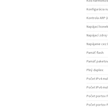
Kód harmonizo
Konfigurácia n
Kontrola ARP (
Napájací konek
Napájací zdroj 
Napájanie cez 
Pamäť flash
:
Pamäť paketov
Plný duplex
:
Počet IPv4 mu
Počet IPv6 mu
Počet portov 
Počet portov 