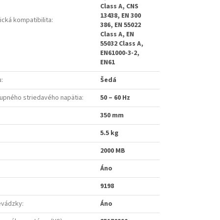
Class A, CNS
13438, EN 300
cká kompatibilita
:
386, EN 55022
Class A, EN
55032 Class A,
EN61000-3-2,
EN61
u
:
Šedá
tupného striedavého napätia
:
50 – 60 Hz
350 mm
5.5 kg
2000 MB
Áno
9198
revádzky
:
Áno