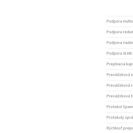
Podpora multi
Podpora redun
Podpora riaden
Podpora VLAN
:
Prepínacia kap
Prevádzková 
Prevádzková re
Prevádzková te
Protokol Span
Protokoly spr
Rýchlosť prepo