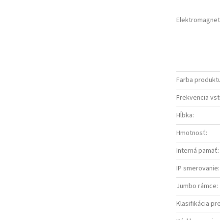
Elektromagneti
Farba produkt
Frekvencia vs
Hĺbka
:
Hmotnosť
:
Interná pamäť
:
IP smerovanie
:
Jumbo rámce
:
Klasifikácia p