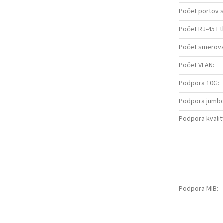
Počet portov 
Počet RJ-45 Et
Počet smerov
Počet VLAN
:
Podpora 10G
:
Podpora jumb
Podpora kvalit
Podpora MIB
: