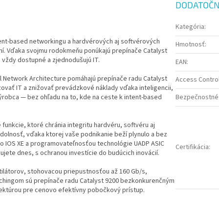
DODATOČN
Kategória
:
ntent-based networkingu a hardvérových aj softvérových
Hmotnosť
:
dení. Vďaka svojmu rodokmeňu ponúkajú prepínače Catalyst
vždy dostupné a zjednodušujú IT.
EAN
:
al Network Architecture pomáhajú prepínače radu Catalyst
Access Control 
vať IT a znižovať prevádzkové náklady vďaka inteligencii,
ýrobca — bez ohľadu na to, kde na ceste k intent-based
Bezpečnostné 
unkcie, ktoré chránia integritu hardvéru, softvéru aj
olnosť, vďaka ktorej vaše podnikanie beží plynulo a bez
sco IOS XE a programovateľnosťou technológie UADP ASIC
Certifikácia
:
jete dnes, s ochranou investície do budúcich inovácií.
tilátorov, stohovacou priepustnosťou až 160 Gb/s,
atchingom sú prepínače radu Catalyst 9200 bezkonkurenčným
ektúrou pre cenovo efektívny pobočkový prístup.