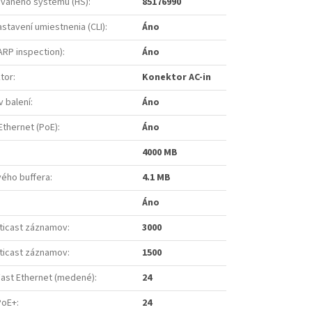
vaného systému (HS)
:
85176990
astavení umiestnenia (CLI)
:
Áno
ARP inspection)
:
Áno
tor
:
Konektor AC-in
v balení
:
Áno
Ethernet (PoE)
:
Áno
4000 MB
ého buffera
:
4.1 MB
Áno
lticast záznamov
:
3000
lticast záznamov
:
1500
Fast Ethernet (medené)
:
24
PoE+
:
24