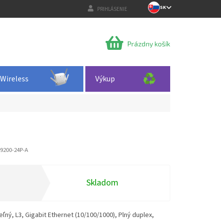
SK
PRIHLÁSENIE
NÁKUPNÝ
Prázdny košík
KOŠÍK
Wireless
Výkup
9200-24P-A
Skladom
ný, L3, Gigabit Ethernet (10/100/1000), Plný duplex,