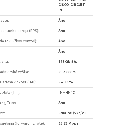
CISCO-CIRCUIT-
IN
castu
:
Áno
dantného zdroja (RPS)
:
Áno
ia toku (flow control)
:
Áno
Áno
acita
:
128 Gbit/s
nadmorská výška
:
0 - 3000 m
latívna vlhkosť (H-H)
:
5 – 90 %
plota (T-T)
:
-5 – 45 °C
ning Tree
:
Áno
ávy
:
SNMPv1/v2c/v3
sielania (forwarding rate)
:
95.23 Mpps