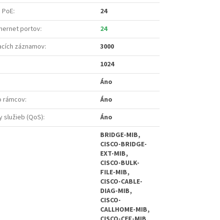
s PoE
:
24
hernet portov
:
24
acích záznamov
:
3000
1024
Áno
o rámcov
:
Áno
y služieb (QoS)
:
Áno
BRIDGE-MIB,
CISCO-BRIDGE-
EXT-MIB,
CISCO-BULK-
FILE-MIB,
CISCO-CABLE-
DIAG-MIB,
CISCO-
CALLHOME-MIB,
CISCO-CEF-MIB,