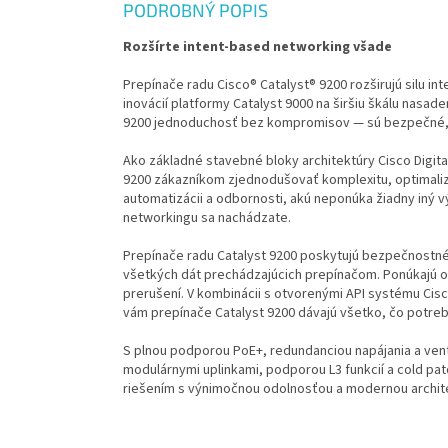
PODROBNÝ POPIS
Rozšírte intent-based networking všade
Prepínače radu Cisco® Catalyst® 9200 rozširujú silu i
inovácií platformy Catalyst 9000 na širšiu škálu nasa
9200 jednoduchosť bez kompromisov — sú bezpečné, 
Ako základné stavebné bloky architektúry Cisco Digit
9200 zákazníkom zjednodušovať komplexitu, optimalizo
automatizácii a odbornosti, akú neponúka žiadny iný v
networkingu sa nachádzate.
Prepínače radu Catalyst 9200 poskytujú bezpečnostné f
všetkých dát prechádzajúcich prepínačom. Ponúkajú od
prerušení. V kombinácii s otvorenými API systému Ci
vám prepínače Catalyst 9200 dávajú všetko, čo potrebu
S plnou podporou PoE+, redundanciou napájania a ven
modulárnymi uplinkami, podporou L3 funkcií a cold p
riešením s výnimočnou odolnosťou a modernou archit