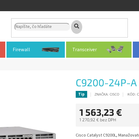
Firewall
Transceiver
C9200-24P-A
ZNAČKA:
CISCO
KÓD:
C
Tip
1 563,23 €
1 270,92 € bez DPH
Jednotková
cena:
Cisco Catalyst C9200L, Manažovateľ