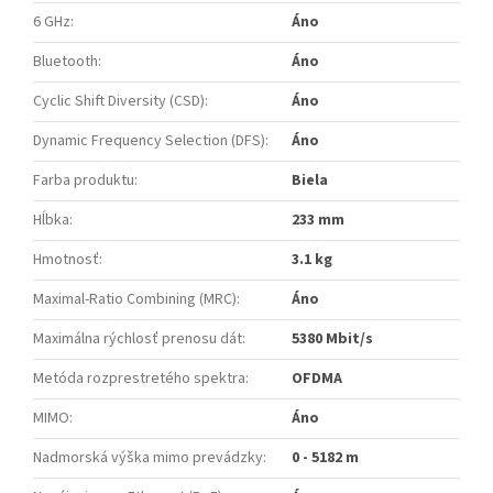
6 GHz
:
Áno
Bluetooth
:
Áno
Cyclic Shift Diversity (CSD)
:
Áno
Dynamic Frequency Selection (DFS)
:
Áno
Farba produktu
:
Biela
Hĺbka
:
233 mm
Hmotnosť
:
3.1 kg
Maximal-Ratio Combining (MRC)
:
Áno
Maximálna rýchlosť prenosu dát
:
5380 Mbit/s
Metóda rozprestretého spektra
:
OFDMA
MIMO
:
Áno
Nadmorská výška mimo prevádzky
:
0 - 5182 m