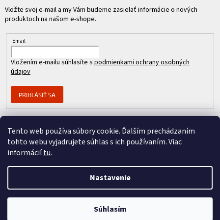
Vložte svoj e-mail a my Vám budeme zasielať informácie o nových
produktoch na našom e-shope.
Email
Vložením e-mailu súhlasíte s
podmienkami ochrany osobných
údajov
PRIHLÁSIŤ SA
Tento web používa súbory cookie. Ďalším prechádzaním
Člen skupiny
tohto webu vyjadrujete súhlas s ich používaním. Viac
informácií
tu
.
Nastavenie
Copyright 2026
REPASOVANÉ CISCO
. Všetky práva vyhradené.
Vytvoril Shoptet Premium
&
Súhlasím