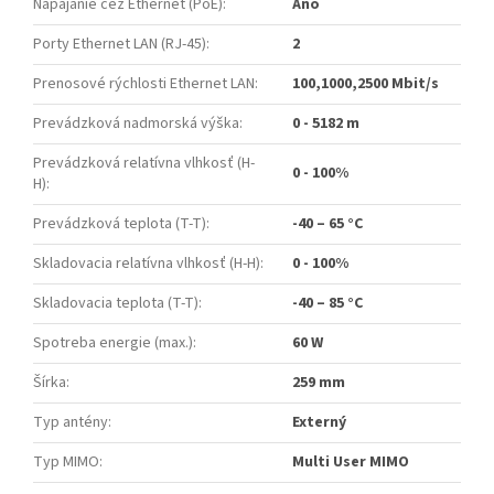
Napájanie cez Ethernet (PoE)
:
Áno
Porty Ethernet LAN (RJ-45)
:
2
Prenosové rýchlosti Ethernet LAN
:
100,1000,2500 Mbit/s
Prevádzková nadmorská výška
:
0 - 5182 m
Prevádzková relatívna vlhkosť (H-
0 - 100%
H)
:
Prevádzková teplota (T-T)
:
-40 – 65 °C
Skladovacia relatívna vlhkosť (H-H)
:
0 - 100%
Skladovacia teplota (T-T)
:
-40 – 85 °C
Spotreba energie (max.)
:
60 W
Šírka
:
259 mm
Typ antény
:
Externý
Typ MIMO
:
Multi User MIMO