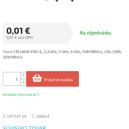
0,01 €
Na objednávku
0,01 € bez DPH
Jednotková
cena:
Cisco C9124AXE-EWC-E, 2,4 GHz, 5 GHz, 6 GHz, 5380 Mbit/s, 100, 1000,
2500 Mbit/s
Pridať do košíka
Detailné informácie
OPÝTAŤ SA
ZDIEĽAŤ
SÚVISIACI TOVAR