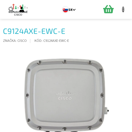
Prejsť
na
NÁKUPN
SK
obsah
KOŠÍK
C9124AXE-EWC-E
ZNAČKA:
CISCO
KÓD:
C9124AXE-EWC-E