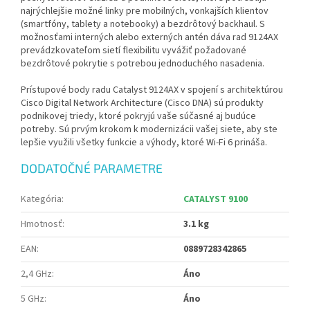
najrýchlejšie možné linky pre mobilných, vonkajších klientov
(smartfóny, tablety a notebooky) a bezdrôtový backhaul. S
možnosťami interných alebo externých antén dáva rad 9124AX
prevádzkovateľom sietí flexibilitu vyvážiť požadované
bezdrôtové pokrytie s potrebou jednoduchého nasadenia.
Prístupové body radu Catalyst 9124AX v spojení s architektúrou
Cisco Digital Network Architecture (Cisco DNA) sú produkty
podnikovej triedy, ktoré pokryjú vaše súčasné aj budúce
potreby. Sú prvým krokom k modernizácii vašej siete, aby ste
lepšie využili všetky funkcie a výhody, ktoré Wi-Fi 6 prináša.
DODATOČNÉ PARAMETRE
Kategória
:
CATALYST 9100
Hmotnosť
:
3.1 kg
EAN
:
0889728342865
2,4 GHz
:
Áno
5 GHz
:
Áno