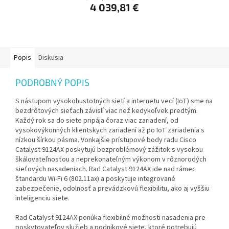
4 039,81 €
Popis
Diskusia
PODROBNÝ POPIS
S nástupom vysokohustotných sietí a internetu vecí (IoT) sme na
bezdrôtových sieťach závislí viac než kedykoľvek predtým.
Každý rok sa do siete pripája čoraz viac zariadení, od
vysokovýkonných klientskych zariadení až po IoT zariadenia s
nízkou šírkou pásma. Vonkajšie prístupové body radu Cisco
Catalyst 9124AX poskytujú bezproblémový zážitok s vysokou
škálovateľnosťou a neprekonateľným výkonom v rôznorodých
sieťových nasadeniach. Rad Catalyst 9124AX ide nad rámec
štandardu Wi-Fi 6 (802.11ax) a poskytuje integrované
zabezpečenie, odolnosť a prevádzkovú flexibilitu, ako aj vyššiu
inteligenciu siete.
Rad Catalyst 9124AX ponúka flexibilné možnosti nasadenia pre
poskytovateľov služieb a podnikové siete, ktoré potrebujú