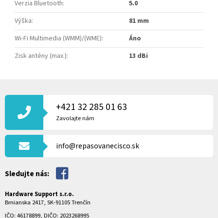
Verzia Bluetooth
:
5.0
Výška
:
81 mm
Wi-Fi Multimedia (WMM)/(WME)
:
Áno
Zisk antény (max.)
:
13 dBi
Z
Á
P
+421 32 285 01 63
Ä
Zavolajte nám
T
I
info@repasovanecisco.sk
E
Sledujte nás:
Hardware Support s.r.o.
Brnianska 2417, SK-91105 Trenčín
IČO: 46178899, DIČO: 2023268995