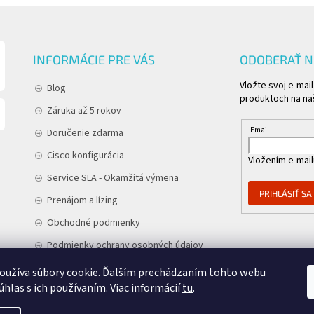
INFORMÁCIE PRE VÁS
ODOBERAŤ 
Vložte svoj e-mai
Blog
produktoch na n
Záruka až 5 rokov
Email
Doručenie zdarma
Cisco konfigurácia
Vložením e-mail
Service SLA - Okamžitá výmena
PRIHLÁSIŤ SA
Prenájom a lízing
Obchodné podmienky
Podmienky ochrany osobných údajov
Kontakt
oužíva súbory cookie. Ďalším prechádzaním tohto webu
úhlas s ich používaním. Viac informácií
tu
.