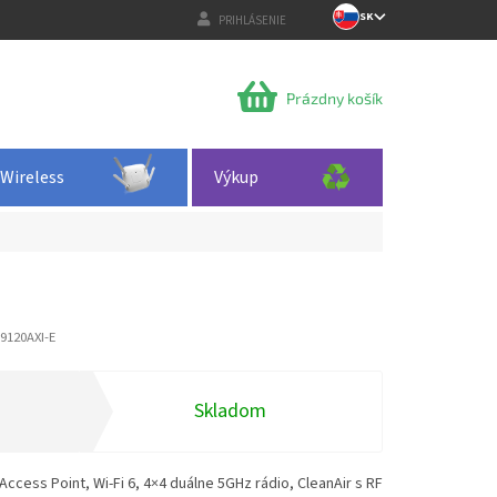
SK
PRIHLÁSENIE
NÁKUPNÝ
Prázdny košík
KOŠÍK
Wireless
Výkup
9120AXI-E
Skladom
Access Point, Wi-Fi 6, 4×4 duálne 5GHz rádio, CleanAir s RF