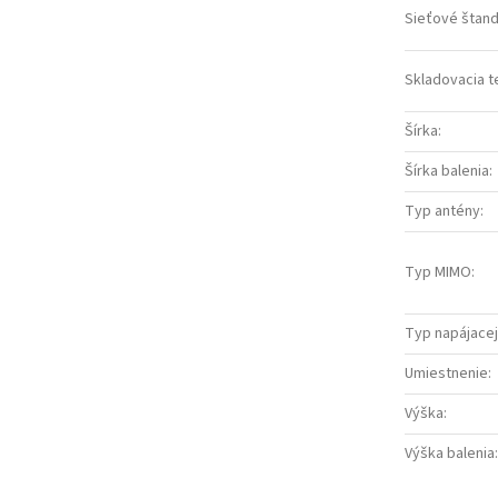
Sieťové štan
Skladovacia te
Šírka
:
Šírka balenia
:
Typ antény
:
Typ MIMO
:
Typ napájacej
Umiestnenie
:
Výška
:
Výška balenia
: