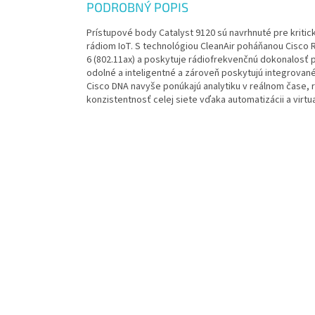
PODROBNÝ POPIS
Prístupové body Catalyst 9120 sú navrhnuté pre kriti
rádiom IoT. S technológiou CleanAir poháňanou Cisco 
6 (802.11ax) a poskytuje rádiofrekvenčnú dokonalosť 
odolné a inteligentné a zároveň poskytujú integrované
Cisco DNA navyše ponúkajú analytiku v reálnom čase, 
konzistentnosť celej siete vďaka automatizácii a virtual