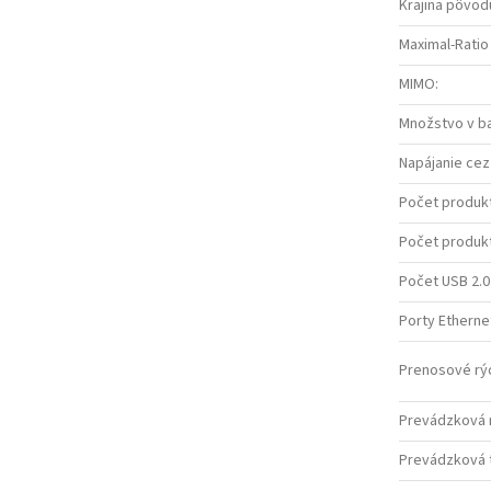
Krajina pôvod
Maximal-Ratio
MIMO
:
Množstvo v ba
Napájanie cez
Počet produkt
Počet produk
Počet USB 2.0
Porty Etherne
Prenosové rýc
Prevádzková r
Prevádzková t