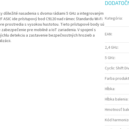
DODATOČ
cky dôležité nasadenia s dvoma rádiami 5 GHz a integrovaným
Kategória
:
RF ASIC ide prístupový bod C9120 nad rámec štandardu Wi-Fi
pre prostredia s vysokou hustotou. Tieto prístupové body sú
 zabezpečenie pre mobilné a IoT zariadenia. V spojení s
EAN
:
rýchlu detekciu a zastavenie bezpečnostných hrozieb a
izácii.
2,4 GHz
:
5 GHz
:
Cyclic Shift Di
Farba produk
Hĺbka
:
Hĺbka balenia
:
Hmotnosť bal
Kód harmoniz