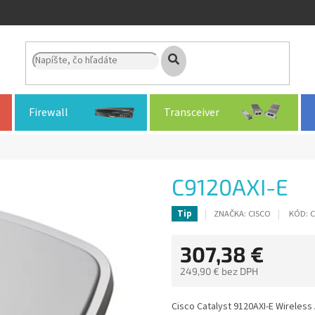
Firewall
Transceiver
C9120AXI-E
ZNAČKA:
CISCO
KÓD:
C
Tip
307,38 €
249,90 € bez DPH
Jednotková
cena:
Cisco Catalyst 9120AXI-E Wireless 