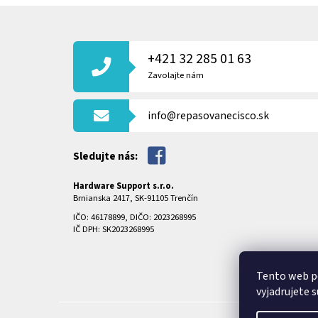
Z
Á
P
+421 32 285 01 63
Ä
T
Zavolajte nám
I
E
info@repasovanecisco.sk
Sledujte nás:
Hardware Support s.r.o.
Brnianska 2417, SK-91105 Trenčín
IČO: 46178899, DIČO: 2023268995
IČ DPH: SK2023268995
Tento web p
vyjadrujete s