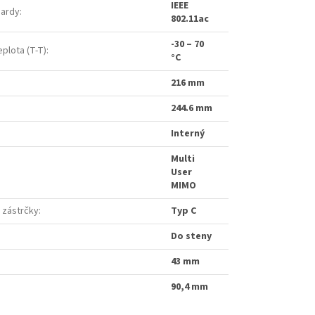
IEEE
dardy
:
802.11ac
-30 – 70
plota (T-T)
:
°C
216 mm
244.6 mm
Interný
Multi
User
MIMO
 zástrčky
:
Typ C
Do steny
43 mm
90,4 mm