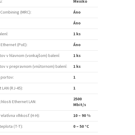
u
:
Mexiko
 Combining (MRC)
:
Áno
Áno
lení
:
1 ks
 Ethernet (PoE)
:
Áno
ov v hlavnom (vonkajšom) balení
:
1 ks
tov v prepravnom (vnútornom) balení
:
1 ks
 portov
:
1
t LAN (RJ-45)
:
1
2500
hlosti Ethernet LAN
:
Mbit/s
elatívna vlhkosť (H-H)
:
10 – 90 %
eplota (T-T)
:
0 – 50 °C