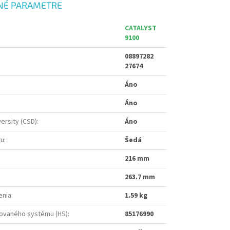
NÉ PARAMETRE
CATALYST
9100
08897282
27674
Áno
Áno
versity (CSD)
:
Áno
tu
:
Šedá
216 mm
263.7 mm
enia
:
1.59 kg
ovaného systému (HS)
:
85176990