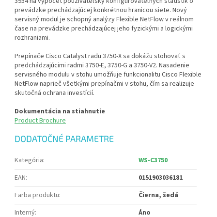
3954 na výpočet používateľsky konfigurovateľných štatistík o
prevádzke prechádzajúcej konkrétnou hranicou siete. Nový
servisný modul je schopný analýzy Flexible NetFlow v reálnom
čase na prevádzke prechádzajúcej jeho fyzickými a logickými
rozhraniami.
Prepínače Cisco Catalyst radu 3750-X sa dokážu stohovať s
predchádzajúcimi radmi 3750-E, 3750-G a 3750-V2. Nasadenie
servisného modulu v stohu umožňuje funkcionalitu Cisco Flexible
NetFlow naprieč všetkými prepínačmi v stohu, čím sa realizuje
skutočná ochrana investícií.
Dokumentácia na stiahnutie
Product Brochure
DODATOČNÉ PARAMETRE
Kategória
:
WS-C3750
EAN
:
0151903036181
Farba produktu
:
Čierna, šedá
Interný
:
Áno