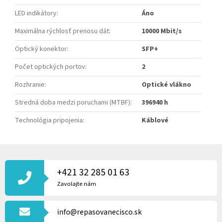
LED indikátory
:
Áno
Maximálna rýchlosť prenosu dát
:
10000 Mbit/s
Optický konektor
:
SFP+
Počet optických portov
:
2
Rozhranie
:
Optické vlákno
Stredná doba medzi poruchami (MTBF)
:
396940 h
Technológia pripojenia
:
Káblové
Z
Á
P
+421 32 285 01 63
Ä
Zavolajte nám
T
I
info@repasovanecisco.sk
E