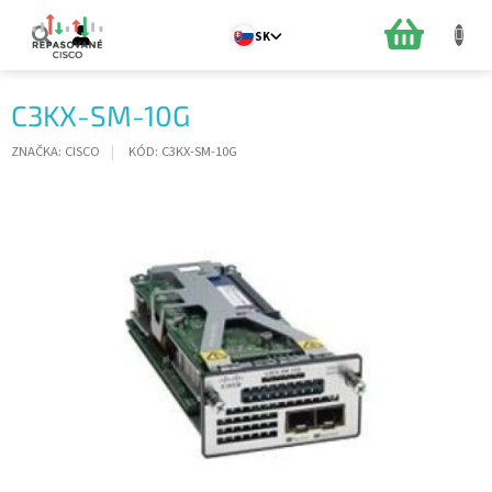
Prejsť
na
NÁKUPN
SK
obsah
KOŠÍK
C3KX-SM-10G
ZNAČKA:
CISCO
KÓD:
C3KX-SM-10G