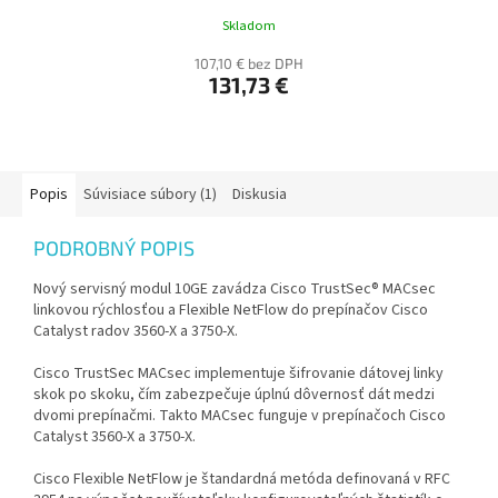
Skladom
107,10 € bez DPH
131,73 €
Popis
Súvisiace súbory (1)
Diskusia
PODROBNÝ POPIS
Nový servisný modul 10GE zavádza Cisco TrustSec® MACsec
linkovou rýchlosťou a Flexible NetFlow do prepínačov Cisco
Catalyst radov 3560-X a 3750-X.
Cisco TrustSec MACsec implementuje šifrovanie dátovej linky
skok po skoku, čím zabezpečuje úplnú dôvernosť dát medzi
dvomi prepínačmi. Takto MACsec funguje v prepínačoch Cisco
Catalyst 3560-X a 3750-X.
Cisco Flexible NetFlow je štandardná metóda definovaná v RFC