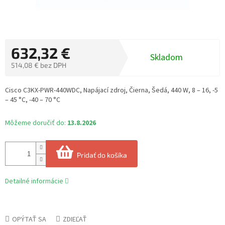
632,32 €
Skladom
514,08 € bez DPH
Jednotková
cena:
Cisco C3KX-PWR-440WDC, Napájací zdroj, Čierna, Šedá, 440 W, 8 – 16, -5
– 45 °C, -40 – 70 °C
Môžeme doručiť do:
13.8.2026
Pridať do košíka
Detailné informácie
OPÝTAŤ SA
ZDIEĽAŤ