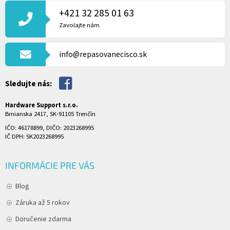
Á
P
+421 32 285 01 63
Ä
Zavolajte nám
T
I
info@repasovanecisco.sk
E
Sledujte nás:
Hardware Support s.r.o.
Brnianska 2417, SK-91105 Trenčín
IČO: 46178899, DIČO: 2023268995
IČ DPH: SK2023268995
INFORMÁCIE PRE VÁS
Blog
Záruka až 5 rokov
Doručenie zdarma