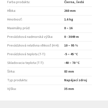
Farba produktu
:
Čierna, šedá
Hĺbka
:
260 mm
Hmotnosť
:
1.6 kg
Maximálny prúd
:
8 – 16
Prevádzková nadmorská výška
:
0 - 3049 m
Prevádzková relatívna vlhkosť (H-H)
:
10 – 95 %
Prevádzková teplota (T-T)
:
-5 – 45 °C
Skladovacia teplota (T-T)
:
-40 – 70 °C
Šírka
:
83 mm
Typ produktu
:
Napájací zdroj
Výška
:
35 mm
Z