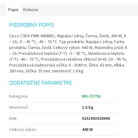
Popis
Diskusia
PODROBNÝ POPIS
Cisco C3KX-PWR-440WDC, Napájací zdroj, Čierna, Šedá, 440 W, 8
– 16, -5 – 45 °C, -40 – 70 °C. Typ produktu: Napájací zdroj, Farba
produktu: Čierna, šedá. Celkový výkon: 440 W, Maximálny prúd: 8
– 16. Prevádzková teplota (T-T): -5 – 45 °C, Skladovacia teplota
(T-T): -40 – 70 °C, Prevádzková relatívna vlhkosť (H-H): 10 – 95 %,
Prevádzková nadmorská výška: 0 - 3049 m. Šírka: 83 mm, Hĺbka:
260 mm, Výška: 35 mm, Hmotnosť: 1.6 kg.
DODATOČNÉ PARAMETRE
Kategória
:
WS-C3750
Hmotnosť
:
1.6 kg
EAN
:
0151903020906
Celkový výkon
:
440 W