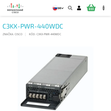
Prejsť
na
NÁKUPN
SK
obsah
KOŠÍK
C3KX-PWR-440WDC
ZNAČKA:
CISCO
KÓD:
C3KX-PWR-440WDC