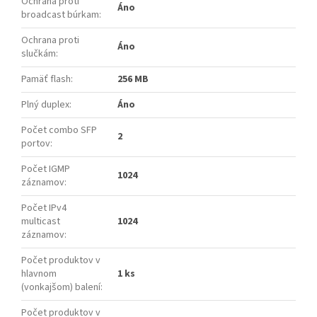
Ochrana proti
Áno
broadcast búrkam
:
Ochrana proti
Áno
slučkám
:
Pamäť flash
:
256 MB
Plný duplex
:
Áno
Počet combo SFP
2
portov
:
Počet IGMP
1024
záznamov
:
Počet IPv4
multicast
1024
záznamov
:
Počet produktov v
hlavnom
1 ks
(vonkajšom) balení
:
Počet produktov v