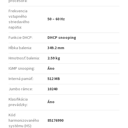
procesora
:
Frekvencia
vstupného
50 – 60 Hz
striedavého
napätia
:
Funkcie DHCP
:
DHCP snooping
Hĺbka balenia
:
349.2 mm
Hmotnosť balenia
:
2.59 kg
IGMP snooping
:
Áno
Interná pamäť
:
512 MB
Jumbo rámce
:
10240
Klasifikácia
Áno
prevádzky
:
Kód
harmonizovaného
85176990
systému (HS)
: