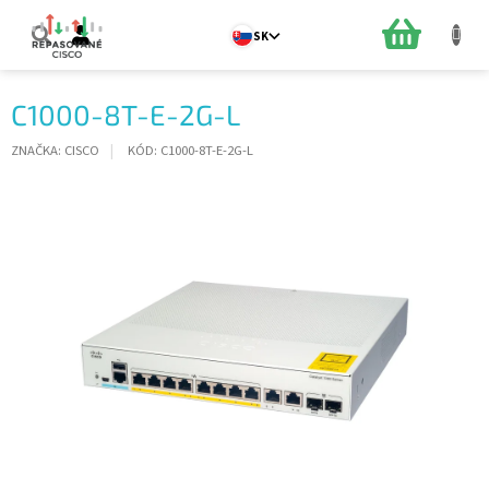
Prejsť
na
NÁKUPN
SK
obsah
KOŠÍK
C1000-8T-E-2G-L
ZNAČKA:
CISCO
KÓD:
C1000-8T-E-2G-L