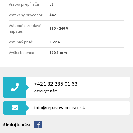
Vrstva prepínača
:
L2
Vstavaný procesor
:
Áno
Vstupné striedavé
110 - 240 V
napätie
:
Vstupný prúd
:
0.22 A
Výška balenia
:
160.3 mm
Z
Á
P
+421 32 285 01 63
Ä
Zavolajte nám
T
I
info@repasovanecisco.sk
E
Sledujte nás: