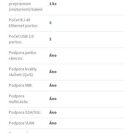
prepravnom
1 ks
(vnútornom) balení
:
Počet RJ-45
8
Ethernet portov
:
Počet USB 2.0
1
portov
:
Podpora jumbo
Áno
rámcov
:
Podpora kvality
Áno
služieb (QoS)
:
Podpora MIB
:
Áno
Podpora
Áno
multicastu
:
Podpora SSH/SSL
:
Áno
Podpora VLAN
:
Áno