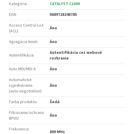
Kategória
:
CATALYST C1000
EAN
:
0889728248785
Access Control List
Áno
(ACL)
:
Agregácia liniek
:
Áno
Autentifikácia cez webové
Autentifikácia
:
rozhranie
Auto MDI/MDI-X
:
Áno
Automatické
vyjednávanie
Áno
(auto-negotiation)
:
Farba produktu
:
Šedá
Filtrovanie/ochrana
Áno
BPDU
:
Frekvencia
800 MHz