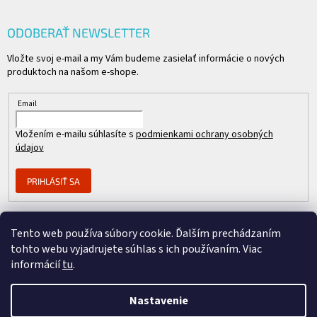
ODOBERAŤ NEWSLETTER
Vložte svoj e-mail a my Vám budeme zasielať informácie o nových
produktoch na našom e-shope.
Email
Vložením e-mailu súhlasíte s
podmienkami ochrany osobných
údajov
PRIHLÁSIŤ SA
Tento web používa súbory cookie. Ďalším prechádzaním
Člen skupiny
tohto webu vyjadrujete súhlas s ich používaním. Viac
informácií
tu
.
Nastavenie
Copyright 2026
REPASOVANÉ CISCO
. Všetky práva vyhradené.