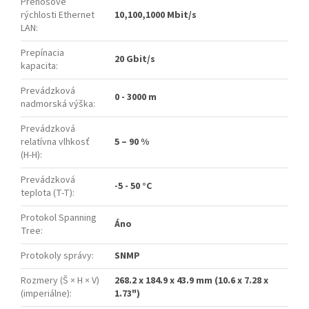
Prenosové
rýchlosti Ethernet
10,100,1000 Mbit/s
LAN
:
Prepínacia
20 Gbit/s
kapacita
:
Prevádzková
0 - 3000 m
nadmorská výška
:
Prevádzková
relatívna vlhkosť
5 – 90 %
(H-H)
:
Prevádzková
-5 - 50 °C
teplota (T-T)
:
Protokol Spanning
Áno
Tree
:
Protokoly správy
:
SNMP
Rozmery (Š × H × V)
268.2 x 184.9 x 43.9 mm (10.6 x 7.28 x
(imperiálne)
:
1.73")