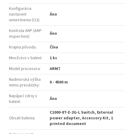
Konfigurácia
nastavení
Áno
umiestnenia (CLI)
:
Kontrola ARP (ARP
Áno
inspection)
:
Krajina pôvodu
:
Čína
Množstvo v balení
:
1 ks
Model procesora
:
ARM7
Nadmorská výška
0 - 4500 m
mimo prevádzky
:
Napájací zdroj v
Áno
balení
:
C1000-8T-E-2G-L Switch, External
Obsah balenia
:
power adapter, Accessory Kit, 1
printed document