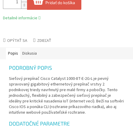
Pridať do košíka
Detailné informácie
OPÝTAŤ SA
ZDIEĽAŤ
Popis
Diskusia
PODROBNÝ POPIS
Sieťový prepínač Cisco Catalyst 1000-8T-E-2G-L je pevný
spravovaný gigabitový ethernetový prepínač vrstvy 2
podnikovej triedy navrhnutý pre malé firmy a pobočky. Tento
jednoduchý, flexibilný a zabezpečený sieťový prepínač je
ideálny pre kritické nasadenia IoT (internet vecí). Beží na softvéri
Cisco IOS a ponúka CLI (rozhranie príkazového riadka), ako aj
intuitívne webové používateľské rozhranie.
DODATOČNÉ PARAMETRE