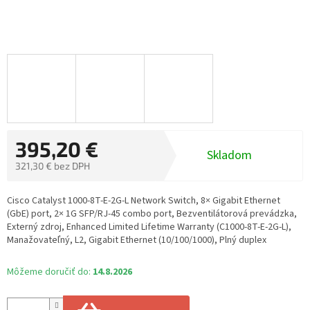
395,20 €
Skladom
321,30 € bez DPH
Jednotková
cena:
Cisco Catalyst 1000-8T-E-2G-L Network Switch, 8× Gigabit Ethernet
(GbE) port, 2× 1G SFP/RJ-45 combo port, Bezventilátorová prevádzka,
Externý zdroj, Enhanced Limited Lifetime Warranty (C1000-8T-E-2G-L),
Manažovateľný, L2, Gigabit Ethernet (10/100/1000), Plný duplex
Môžeme doručiť do:
14.8.2026