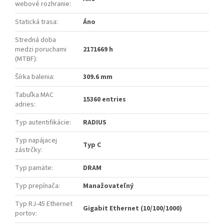
webové rozhranie
:
Statická trasa
:
Áno
Stredná doba
medzi poruchami
2171669 h
(MTBF)
:
Šírka balenia
:
309.6 mm
Tabuľka MAC
15360 entries
adries
:
Typ autentifikácie
:
RADIUS
Typ napájacej
Typ C
zástrčky
:
Typ pamäte
:
DRAM
Typ prepínača
:
Manažovateľný
Typ RJ-45 Ethernet
Gigabit Ethernet (10/100/1000)
portov
: