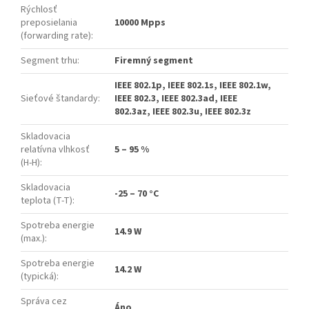
Rýchlosť
preposielania
10000 Mpps
(forwarding rate)
:
Segment trhu
:
Firemný segment
IEEE 802.1p, IEEE 802.1s, IEEE 802.1w,
Sieťové štandardy
:
IEEE 802.3, IEEE 802.3ad, IEEE
802.3az, IEEE 802.3u, IEEE 802.3z
Skladovacia
relatívna vlhkosť
5 – 95 %
(H-H)
:
Skladovacia
-25 – 70 °C
teplota (T-T)
:
Spotreba energie
14.9 W
(max.)
:
Spotreba energie
14.2 W
(typická)
:
Správa cez
Áno