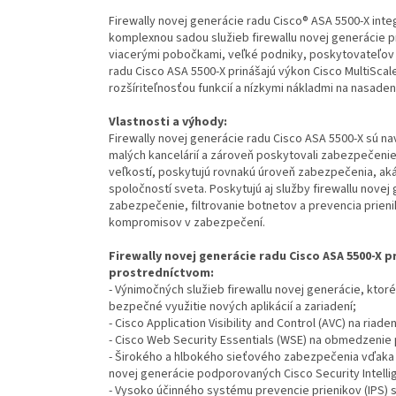
Firewally novej generácie radu Cisco® ASA 5500-X inte
komplexnou sadou služieb firewallu novej generácie pr
viacerými pobočkami, veľké podniky, poskytovateľov sl
radu Cisco ASA 5500-X prinášajú výkon Cisco MultiScal
rozšíriteľnosťou funkcií a nízkymi nákladmi na nasade
Vlastnosti a výhody:
Firewally novej generácie radu Cisco ASA 5500-X sú n
malých kancelárií a zároveň poskytovali zabezpečenie
veľkostí, poskytujú rovnakú úroveň zabezpečenia, aká
spoločností sveta. Poskytujú aj služby firewallu novej 
zabezpečenie, filtrovanie botnetov a prevencia prieni
kompromisov v zabezpečení.
Firewally novej generácie radu Cisco ASA 5500-X p
prostredníctvom:
- Výnimočných služieb firewallu novej generácie, ktoré
bezpečné využitie nových aplikácií a zariadení;
- Cisco Application Visibility and Control (AVC) na ria
- Cisco Web Security Essentials (WSE) na obmedzenie 
- Širokého a hlbokého sieťového zabezpečenia vďaka 
novej generácie podporovaných Cisco Security Intelli
- Vysoko účinného systému prevencie prienikov (IPS) s