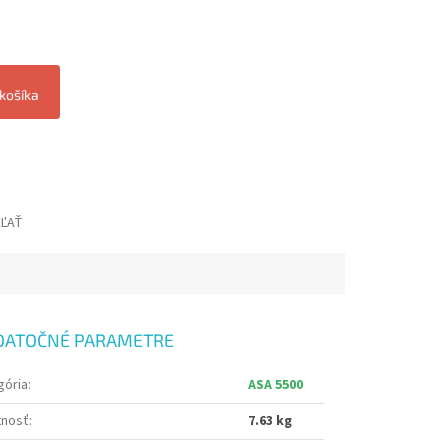
 košíka
EĽAŤ
DATOČNÉ PARAMETRE
gória
:
ASA 5500
nosť
:
7.63 kg