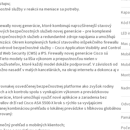
stupu;
ostné služby v reakcii na meniace sa potreby.
Kapa
Kód 
irewally novej generácie, ktoré kombinujú najrozšírenejší stavový
ťových bezpečnostných služieb novej generácie – pre komplexné
LED i
zpečnostných služieb a redundantné zdroje napájania a umožňujú
nizácii. Okrem komplexných funkcií stavového inšpekčného firewallu
Max. 
tvérové bezpečnostné služby – Cisco Application Visibility and Control
d Web Security (CWS) a IPS. Firewally novej generácie Cisco sú
Mobi
ieto modely sa líšia výkonom a priepustnosťou nielen v
používateľov, ktoré každý model dokáže podporovať. V závislosti od
Mobi
no nasadiť v malých kanceláriách, na okraji internetu a dokonca aj v
Mont
a rovnakej osvedčenej bezpečnostnej platforme ako zvyšok rodiny
Nadm
ách a ich kontrolu spolu s vynikajúcim výkonom a prevádzkovou
nerácie, ktoré umožňujú využiť nové aplikácie a zariadenia bez
lov drží rad Cisco ASA 5500-X krok s rýchlo sa vyvíjajúcimi
Odvo
kanej kombináciou prehľadu o lokálnej prevádzke s hĺbkovou globálnou
orovaný:
Pamä
inečný prehľad o mobilných klientoch;
Poče