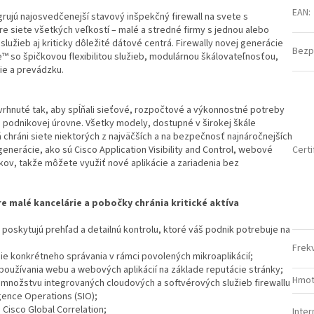
EAN
:
grujú najosvedčenejší stavový inšpekčný firewall na svete s
e siete všetkých veľkostí – malé a stredné firmy s jednou alebo
užieb aj kriticky dôležité dátové centrá. Firewally novej generácie
Bezp
e™ so špičkovou flexibilitou služieb, modulárnou škálovateľnosťou,
nie a prevádzku.
avrhnuté tak, aby spĺňali sieťové, rozpočtové a výkonnostné potreby
 podnikovej úrovne. Všetky modely, dostupné v širokej škále
 chráni siete niektorých z najväčších a na bezpečnosť najnáročnejších
generácie, ako sú Cisco Application Visibility and Control, webové
Certi
kov, takže môžete využiť nové aplikácie a zariadenia bez
re malé kancelárie a pobočky chránia kritické aktíva
 poskytujú prehľad a detailnú kontrolu, ktoré váš podnik potrebuje na
Frek
denie konkrétneho správania v rámci povolených mikroaplikácií;
používania webu a webových aplikácií na základe reputácie stránky;
Hmot
množstvu integrovaných cloudových a softvérových služieb firewallu
gence Operations (SIO);
 Cisco Global Correlation;
Inte