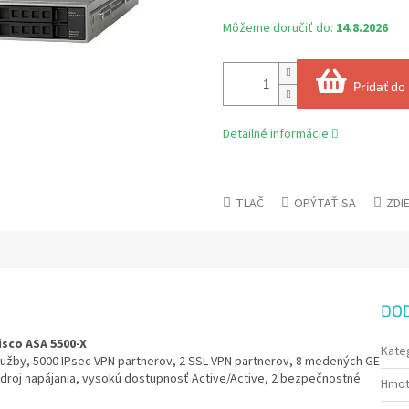
Môžeme doručiť do:
14.8.2026
Pridať do
Detailné informácie
TLAČ
OPÝTAŤ SA
ZDI
DO
isco ASA 5500-X
Kate
 služby, 5000 IPsec VPN partnerov, 2 SSL VPN partnerov, 8 medených GE
zdroj napájania, vysokú dostupnosť Active/Active, 2 bezpečnostné
Hmot