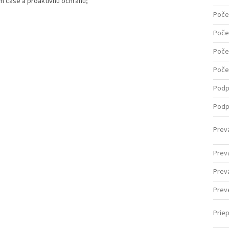
om čase a proaktívnu ochranu;
Poče
Poče
Poče
Poče
Podp
Podp
Prev
Prevá
Prev
Prev
Priep