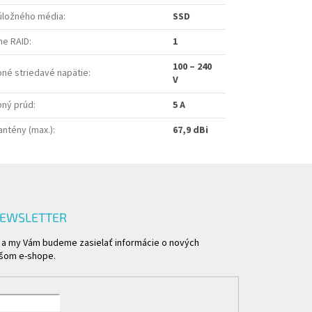
úložného média
:
SSD
ne RAID
:
1
100 – 240
pné striedavé napätie
:
V
pný prúd
:
5 A
antény (max.)
:
67,9 dBi
NEWSLETTER
l a my Vám budeme zasielať informácie o nových
ašom e-shope.