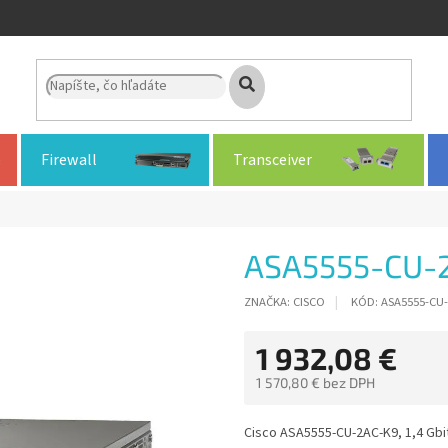
Firewall
Transceiver
ASA5555-CU-
ZNAČKA:
CISCO
KÓD:
ASA5555-CU
1 932,08 €
1 570,80 € bez DPH
Jednotková
cena:
Cisco ASA5555-CU-2AC-K9, 1,4 Gbit/