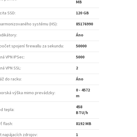
MB
cita SSD
:
120 GB
harmonizovaného systému (HS)
:
85176990
ndikátory
:
Áno
počet spojení firewallu za sekundu
:
50000
lná VPN IPSec
:
5000
lná VPN SSL
:
2
áž do racku
:
Áno
0 - 4572
orská výška mimo prevádzky
:
m
458
d tepla
:
BTU/h
ť flash
:
8192 MB
t napájacích zdrojov
:
1