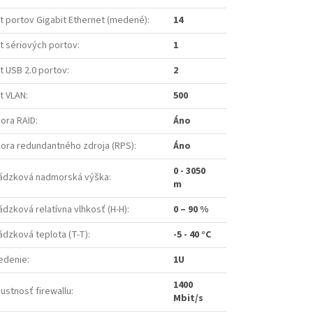
t portov Gigabit Ethernet (medené)
:
14
t sériových portov
:
1
t USB 2.0 portov
:
2
t VLAN
:
500
ora RAID
:
Áno
ora redundantného zdroja (RPS)
:
Áno
0 - 3050
ádzková nadmorská výška
:
m
dzková relatívna vlhkosť (H-H)
:
0 – 90 %
ádzková teplota (T-T)
:
-5 - 40 °C
edenie
:
1U
1400
ustnosť firewallu
:
Mbit/s