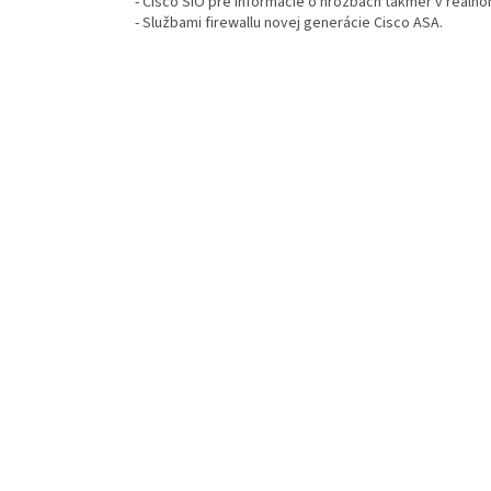
- Cisco SIO pre informácie o hrozbách takmer v reáln
- Službami firewallu novej generácie Cisco ASA.