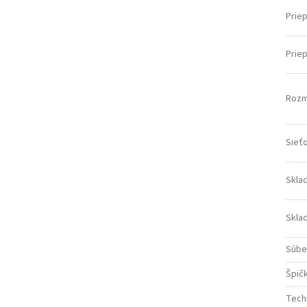
Prie
Prie
Rozme
Sieť
Sklad
Sklad
Súbe
Špič
Tech