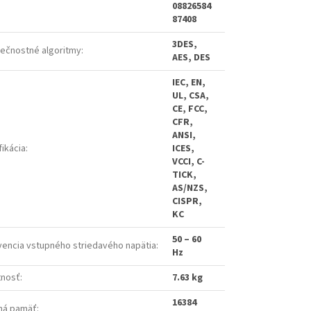
08826584
87408
3DES,
ečnostné algoritmy
:
AES, DES
IEC, EN,
UL, CSA,
CE, FCC,
CFR,
ANSI,
fikácia
:
ICES,
VCCI, C-
TICK,
AS/NZS,
CISPR,
KC
50 – 60
vencia vstupného striedavého napätia
:
Hz
nosť
:
7.63 kg
16384
rná pamäť
: