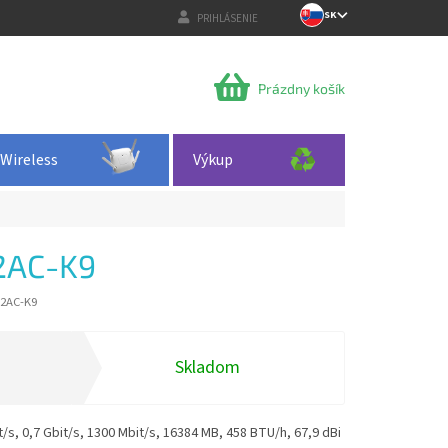
SK
PRIHLÁSENIE
NÁKUPNÝ
Prázdny košík
KOŠÍK
Wireless
Výkup
2AC-K9
-2AC-K9
Skladom
s, 0,7 Gbit/s, 1300 Mbit/s, 16384 MB, 458 BTU/h, 67,9 dBi