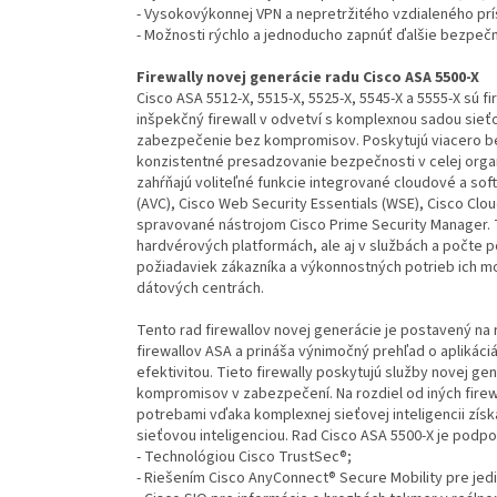
- Vysokovýkonnej VPN a nepretržitého vzdialeného prí
- Možnosti rýchlo a jednoducho zapnúť ďalšie bezpečn
Firewally novej generácie radu Cisco ASA 5500-X
Cisco ASA 5512-X, 5515-X, 5525-X, 5545-X a 5555-X sú f
inšpekčný firewall v odvetví s komplexnou sadou sie
zabezpečenie bez kompromisov. Poskytujú viacero be
konzistentné presadzovanie bezpečnosti v celej orga
zahŕňajú voliteľné funkcie integrované cloudové a sof
(AVC), Cisco Web Security Essentials (WSE), Cisco Clou
spravované nástrojom Cisco Prime Security Manager. T
hardvérových platformách, ale aj v službách a počte 
požiadaviek zákazníka a výkonnostných potrieb ich mož
dátových centrách.
Tento rad firewallov novej generácie je postavený n
firewallov ASA a prináša výnimočný prehľad o aplikáci
efektivitou. Tieto firewally poskytujú služby novej ge
kompromisov v zabezpečení. Na rozdiel od iných firewal
potrebami vďaka komplexnej sieťovej inteligencii zís
sieťovou inteligenciou. Rad Cisco ASA 5500-X je podp
- Technológiou Cisco TrustSec®;
- Riešením Cisco AnyConnect® Secure Mobility pre jed