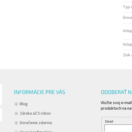
Typ 
Úrov
Vstu
Vstu
Zisk 
INFORMÁCIE PRE VÁS
ODOBERAŤ 
Vložte svoj e-mai
Blog
produktoch na n
Záruka až 5 rokov
Email
Doručenie zdarma