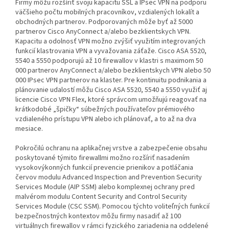
Firmy môžu rozšíriť svoju kapacitu SSL a IPsec VPN na podporu
väčšieho počtu mobilných pracovníkov, vzdialených lokalít a
obchodných partnerov. Podporovaných môže byť až 5000
partnerov Cisco AnyConnect a/alebo bezklientskych VPN.
Kapacitu a odolnosť VPN možno zvýšiť využitím integrovaných
funkcií klastrovania VPN a vyvažovania záťaže. Cisco ASA 5520,
5540 a 5550 podporujú až 10 firewallov v klastri s maximom 50
000 partnerov AnyConnect a/alebo bezklientskych VPN alebo 50
000 IPsec VPN partnerov na klaster. Pre kontinuitu podnikania a
plánovanie udalostí môžu Cisco ASA 5520, 5540 a 5550 využiť aj
licencie Cisco VPN Flex, ktoré správcom umožňujú reagovať na
krátkodobé „špičky“ súbežných používateľov prémiového
vzdialeného prístupu VPN alebo ich plánovať, a to až na dva
mesiace.
Pokročilú ochranu na aplikačnej vrstve a zabezpečenie obsahu
poskytované týmito firewallmi možno rozšíriť nasadením
vysokovýkonných funkcií prevencie prienikov a potláčania
červov modulu Advanced Inspection and Prevention Security
Services Module (AIP SSM) alebo komplexnej ochrany pred
malvérom modulu Content Security and Control Security
Services Module (CSC SSM). Pomocou týchto voliteľných funkcií
bezpečnostných kontextov môžu firmy nasadiť až 100
virtuálnych firewallov v rámci fyzického zariadenia na oddelené