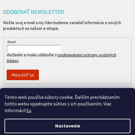
ODOBERAŤ NEWSLETTER
Vložte svoj e-mail a my Vám budeme zasielať informácie o nových
produktoch na našom e-shope.
Email
Vložením e-mailu súhlasíte s
podmienkami ochrany osobných
údajov
PRIHLÁSIŤ SA
Tento web používa súbory cookie. Ďalším prechádzaním
Člen skupiny
tohto webu vyjadrujete súhlas s ich používaním. Viac
informácií
tu
.
Nastavenie
Copyright 2026
REPASOVANÉ CISCO
. Všetky práva vyhradené.