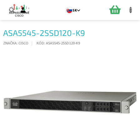
Prejsť
na
NÁKUPN
SK
obsah
KOŠÍK
ASA5545-2SSD120-K9
ZNAČKA:
CISCO
KÓD:
ASA5545-2SSD120-K9