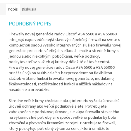
Popis
Diskusia
PODROBNÝ POPIS
Firewally novej generácie radov Cisco® ASA 5500 a ASA 5500-X
integrujú najosvedčenejší stavový inšpekčný firewall na svete s
komplexnou sadou vysoko integrovaných služieb firewallu novej
generácie pre siete všetkých veľkostí – malé a stredné firmy s
jednou alebo niekoľkými pobočkami, veľké podniky,
poskytovateľov služieb aj kriticky dôležité dátové centrá.
Firewally novej generácie radov Cisco ASA 5500 a ASA 5500-X
prinášajú výkon MultiScale™ s bezprecedentnou flexibilitou
služieb vrátane funkcií firewallu novej generácie, modulárnej
škálovateľnosti, rozšíriteľnosti funkcií a nižších nákladov na
nasadenie a prevádzku.
Stredne veľké firmy chrániace okraj internetu vyžadujú rovnakú
úroveň ochrany ako veľké podnikové siete. Potrebujete
zabezpečenie podnikovej úrovne, ale kúpa firewallu stavaného
na výkonnostné potreby a rozpočet veľkého podniku by bola
zbytočná a plytvaním firemnými zdrojmi. Potrebujete firewall,
ktorý poskytuje potrebný výkon za cenu, ktorú si môžete