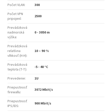
Počet VLAN
:
300
Počet VPN
2500
pripojení
:
Prevádzková
nadmorská
0 - 3050 m
výška
:
Prevádzková
relatívna
10 – 90 %
vlhkosť (H-H)
:
Prevádzková
-5 - 40 °C
teplota (T-T)
:
Prevedenie
:
1U
Priepustnosť
3072 Mbit/s
firewallu
:
Priepustnosť
900 Mbit/s
IPS/IDS
: