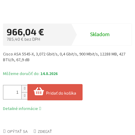
966,04 €
Skladom
785,40 € bez DPH
Jednotková
cena:
Cisco ASA 5545-X, 3,072 Gbit/s, 0,4 Gbit/s, 900 Mbit/s, 12288 MB, 427
BTU/h, 67,9 dB
Môžeme doručiť do:
14.8.2026
Pridať do košíka
Detailné informácie
OPÝTAŤ SA
ZDIEĽAŤ