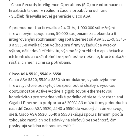
- Cisco Security Intelligence Operations (SIO) pre informácie o
hrozbách takmer v reálnom čase a proaktívnu ochranu
- Služieb firewallu novej generácie Cisco ASA
S priepustnosťou firewallu až 4 Gb/s, 1 000 000 súbežnými
firewallovými spojeniami, 50 000 spojeniami za sekundu a 6
integrovanými rozhraniami Gigabit Ethernet sú ASA 5525-X, 5545-
X a 5555-X vynikajúcou voľbou pre firmy vyžadujúce vysoký
výkon, nákladovú efektivitu, výnimočný prehľad o aplikáciách a
ich kontrolu a rozšíriteľné bezpečnostné riešenie, ktoré dokáže
rásť s ich meniacimi sa potrebami.
Cisco ASA 5520, 5540 a 5550
Cisco ASA 5520, 5540 a 5550 sú modulárne, vysokovýkonné
firewally, ktoré poskytujú bezpečnostné služby s vysokou
dostupnosťou Active/Active a gigabitovou ethernetovou
konektivitou pre stredne veľké podnikové siete. S rozhraniami
Gigabit Ethernet a podporou až 200 VLAN môžu firmy jednoducho
nasadiť Cisco ASA 5520, 5540 a 5550 do viacerých zón vo svojej
sieti. Cisco ASA 5520, 5540 a 5550 škálujú spolu s firmami podľa
toho, ako rastú ich požiadavky na sieťovú bezpečnosť, čím
poskytujú solídnu ochranu investícií.