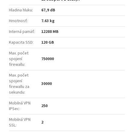
Hladina hluku
:
67,9 dB
Hmotnosť
:
7.63 kg
Interná pamäť
:
12288 MB
Kapacita SSD
:
120 GB
Max. počet
spojení
750000
firewallu
:
Max. počet
spojení
30000
firewallu za
sekundu
:
Mobilná VPN
250
IPSec
:
Mobilná VPN
2
SSL
: