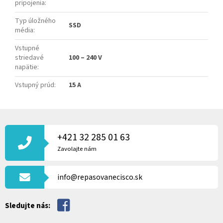
pripojenia
:
Typ úložného
SSD
média
:
Vstupné
striedavé
100 – 240 V
napätie
:
Vstupný prúd
:
15 A
Z
Á
P
+421 32 285 01 63
Ä
Zavolajte nám
T
I
info@repasovanecisco.sk
E
Sledujte nás: