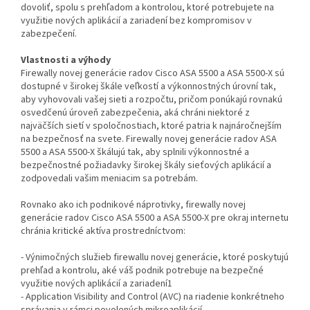
dovoliť, spolu s prehľadom a kontrolou, ktoré potrebujete na
využitie nových aplikácií a zariadení bez kompromisov v
zabezpečení.
Vlastnosti a výhody
Firewally novej generácie radov Cisco ASA 5500 a ASA 5500-X sú
dostupné v širokej škále veľkostí a výkonnostných úrovní tak,
aby vyhovovali vašej sieti a rozpočtu, pričom ponúkajú rovnakú
osvedčenú úroveň zabezpečenia, aká chráni niektoré z
najväčších sietí v spoločnostiach, ktoré patria k najnáročnejším
na bezpečnosť na svete. Firewally novej generácie radov ASA
5500 a ASA 5500-X škálujú tak, aby splnili výkonnostné a
bezpečnostné požiadavky širokej škály sieťových aplikácií a
zodpovedali vašim meniacim sa potrebám.
Rovnako ako ich podnikové náprotivky, firewally novej
generácie radov Cisco ASA 5500 a ASA 5500-X pre okraj internetu
chránia kritické aktíva prostredníctvom:
- Výnimočných služieb firewallu novej generácie, ktoré poskytujú
prehľad a kontrolu, aké váš podnik potrebuje na bezpečné
využitie nových aplikácií a zariadení1
- Application Visibility and Control (AVC) na riadenie konkrétneho