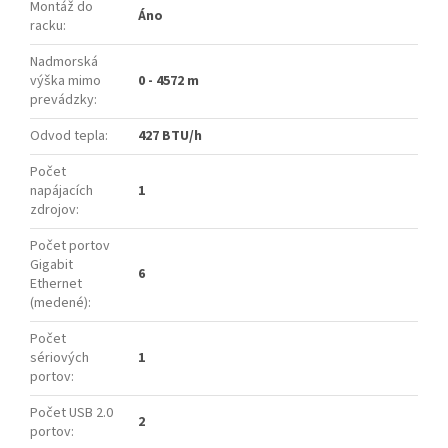
Montáž do
Áno
racku
:
Nadmorská
výška mimo
0 - 4572 m
prevádzky
:
Odvod tepla
:
427 BTU/h
Počet
napájacích
1
zdrojov
:
Počet portov
Gigabit
6
Ethernet
(medené)
:
Počet
sériových
1
portov
:
Počet USB 2.0
2
portov
: