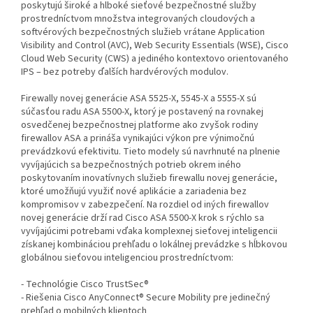
poskytujú široké a hlboké sieťové bezpečnostné služby
prostredníctvom množstva integrovaných cloudových a
softvérových bezpečnostných služieb vrátane Application
Visibility and Control (AVC), Web Security Essentials (WSE), Cisco
Cloud Web Security (CWS) a jediného kontextovo orientovaného
IPS – bez potreby ďalších hardvérových modulov.
Firewally novej generácie ASA 5525-X, 5545-X a 5555-X sú
súčasťou radu ASA 5500-X, ktorý je postavený na rovnakej
osvedčenej bezpečnostnej platforme ako zvyšok rodiny
firewallov ASA a prináša vynikajúci výkon pre výnimočnú
prevádzkovú efektivitu. Tieto modely sú navrhnuté na plnenie
vyvíjajúcich sa bezpečnostných potrieb okrem iného
poskytovaním inovatívnych služieb firewallu novej generácie,
ktoré umožňujú využiť nové aplikácie a zariadenia bez
kompromisov v zabezpečení. Na rozdiel od iných firewallov
novej generácie drží rad Cisco ASA 5500-X krok s rýchlo sa
vyvíjajúcimi potrebami vďaka komplexnej sieťovej inteligencii
získanej kombináciou prehľadu o lokálnej prevádzke s hĺbkovou
globálnou sieťovou inteligenciou prostredníctvom:
- Technológie Cisco TrustSec®
- Riešenia Cisco AnyConnect® Secure Mobility pre jedinečný
prehľad o mobilných klientoch