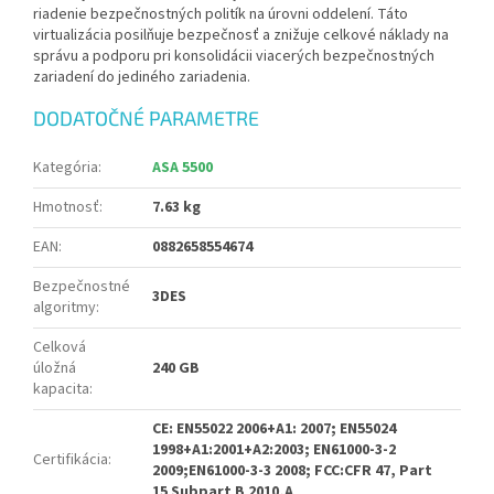
riadenie bezpečnostných politík na úrovni oddelení. Táto
virtualizácia posilňuje bezpečnosť a znižuje celkové náklady na
správu a podporu pri konsolidácii viacerých bezpečnostných
zariadení do jediného zariadenia.
DODATOČNÉ PARAMETRE
Kategória
:
ASA 5500
Hmotnosť
:
7.63 kg
EAN
:
0882658554674
Bezpečnostné
3DES
algoritmy
:
Celková
úložná
240 GB
kapacita
:
CE: EN55022 2006+A1: 2007; EN55024
1998+A1:2001+A2:2003; EN61000-3-2
Certifikácia
:
2009;EN61000-3-3 2008; FCC:CFR 47, Part
15 Subpart B 2010,A