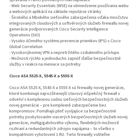
správania v rámci povolených mikroaplikácií
- Web Security Essentials (WSE) na obmedzenie používania webu
a webových aplikácií na základe reputácie stránky
- Širokého a hlbokého sieťového zabezpečenia vďaka množstvu
integrovaných cloudových a softvérových služieb firewallu novej
generácie podporovaných Cisco Security Intelligence
Operations (SIO)
- Vysoko účinného systému prevencie prienikov (IPS) s Cisco
Global Correlation
- Vysokovýkonnej VPN a nepretržitého vzdialeného prístupu
- Možnosti rýchlo a jednoducho zapnúť ďalšie bezpečnostné
služby v reakcii na meniace sa potreby
Cisco ASA 5525-X, 5545-X a 5555-X
Cisco ASA 5525-X, 5545-X a 5555-X sú firewally novej generácie,
ktoré kombinujú najrozšírenejší stavový inšpekčný firewall v
odvetví s komplexnou sadou sieťových bezpečnostných služieb
novej generácie – pre komplexné zabezpečenie bez
kompromisov. Pomáhajú plniť vyvíjajúce sa bezpečnostné
potreby poskytovaním viacerých bezpečnostných služieb novej
generácie, multigigabitového výkonu, flexibilných možností
rozhraní a redundantných zdrojov napájania – to všetko v
kompaktnom vyhotovení 1 RU. Tieto firewally voliteľne