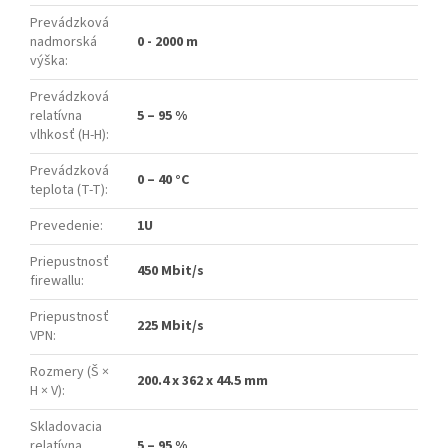
Prevádzková
nadmorská
0 - 2000 m
výška
:
Prevádzková
relatívna
5 – 95 %
vlhkosť (H-H)
:
Prevádzková
0 – 40 °C
teplota (T-T)
:
Prevedenie
:
1U
Priepustnosť
450 Mbit/s
firewallu
:
Priepustnosť
225 Mbit/s
VPN
:
Rozmery (Š ×
200.4 x 362 x 44.5 mm
H × V)
:
Skladovacia
relatívna
5 – 95 %