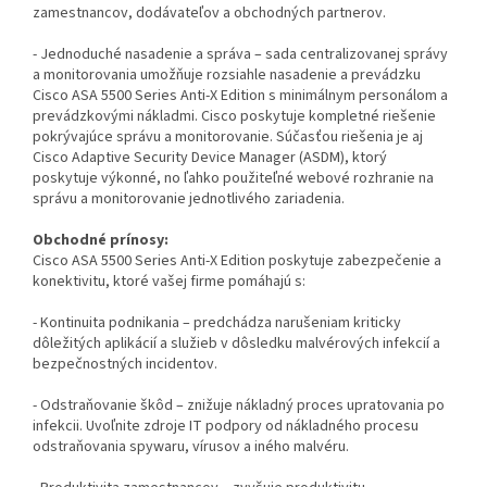
zamestnancov, dodávateľov a obchodných partnerov.
- Jednoduché nasadenie a správa – sada centralizovanej správy
a monitorovania umožňuje rozsiahle nasadenie a prevádzku
Cisco ASA 5500 Series Anti-X Edition s minimálnym personálom a
prevádzkovými nákladmi. Cisco poskytuje kompletné riešenie
pokrývajúce správu a monitorovanie. Súčasťou riešenia je aj
Cisco Adaptive Security Device Manager (ASDM), ktorý
poskytuje výkonné, no ľahko použiteľné webové rozhranie na
správu a monitorovanie jednotlivého zariadenia.
Obchodné prínosy:
Cisco ASA 5500 Series Anti-X Edition poskytuje zabezpečenie a
konektivitu, ktoré vašej firme pomáhajú s:
- Kontinuita podnikania – predchádza narušeniam kriticky
dôležitých aplikácií a služieb v dôsledku malvérových infekcií a
bezpečnostných incidentov.
- Odstraňovanie škôd – znižuje nákladný proces upratovania po
infekcii. Uvoľnite zdroje IT podpory od nákladného procesu
odstraňovania spywaru, vírusov a iného malvéru.