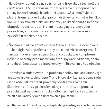
- Najdôveryhodnejšia a najrozšírenejšia firewallová technológia –
rad Cisco ASA 5500 stavia na trhom overených schopnostiach
rodiny bezpečnostných zariadení Cisco PIX® a umožňuje tok
platnej firemnej prevádzky, pričom drží nevítaných návštevníkov
vonku. A so svojimi funkciami kontroly aplikácií dokáže riešenie
obmedziť peer-to-peer, instant messaging a zlomyseľnú
prevádzku, ktoré môžu viesť k bezpečnostným únikom a
zavlečeniu hrozieb do siete.
- Špičkové funkcie anti-X – v rade Cisco ASA 5500 je oceňovaná
technológia zabezpečenia brány od Trend Micro integrovaná s
funkciami prevencie hrozieb Cisco, čo poskytuje komplexné
riešenie ochrany pred malvérom proti spywaru, vírusom, spamu
a nevhodnému obsahu s integrovaným filtrovaním URL a obsahu.
– Antivírus a antispyware – s použitím oceňovanej antivírusovej a
antispywarovej technológie Trend Micro dokážu zariadenia radu
Cisco ASA 5500 zabrániť prakticky všetkému známemu
škodlivému kódu v prekročení okraja internetu. To pomáha
predchádzať narušeniu kriticky dôležitých aplikácií a služieb a
znižuje nákladný proces upratovania po infekcii.
– Filtrovanie URL a obsahu, anti-phishing – integrované filtrovanie