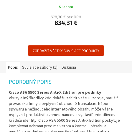
Skladom
678,30 € bez DPH
834,31 €
ZOBRAZIŤ VŠETKY SÚVISIACE PRODUKTY
Popis
Súvisiace súbory (1)
Diskusia
PODROBNÝ POPIS
Cisco ASA 5500 Series Anti-X Edition pre podniky
Vírusy a iný škodlivý kód dokážu zahltiť vaše IT zdroje, narušiť
prevádzku firmy a ovplyvniť obchodné transakcie. Nápor
spywaru a nežiaduceho internetového obsahu môže vážne
ovplyvniť produktivitu zamestnancov a vystaviť jednotlivcov
krádeži identity. Cisco ASA 5500 Series Anti-X Edition poskytuje
komplexnú ochranu pred malvérom a kontrolu obsahu a
umožňuje podnikom naplno využívať internet bez rizika a