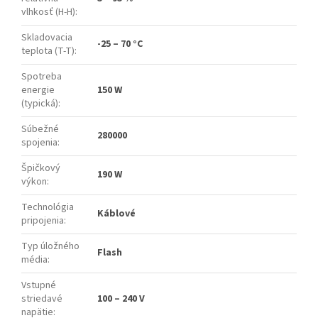
vlhkosť (H-H)
:
Skladovacia
-25 – 70 °C
teplota (T-T)
:
Spotreba
energie
150 W
(typická)
:
Súbežné
280000
spojenia
:
Špičkový
190 W
výkon
:
Technológia
Káblové
pripojenia
:
Typ úložného
Flash
média
:
Vstupné
striedavé
100 – 240 V
napätie
: