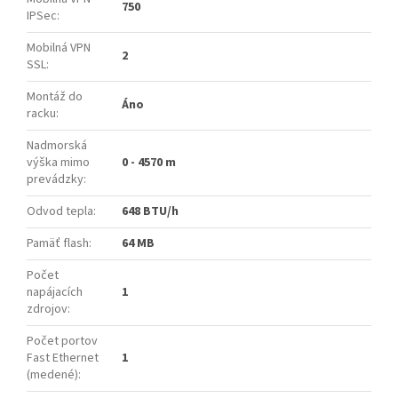
750
IPSec
:
Mobilná VPN
2
SSL
:
Montáž do
Áno
racku
:
Nadmorská
výška mimo
0 - 4570 m
prevádzky
:
Odvod tepla
:
648 BTU/h
Pamäť flash
:
64 MB
Počet
napájacích
1
zdrojov
:
Počet portov
Fast Ethernet
1
(medené)
: