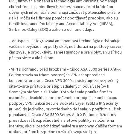
URL, filtrovanie obsahu a technológia anti-phishing pomáhajú
chrániť firmu aj jednotlivých zamestnancov pred krádežou
dôverných informácií a pomáhajú znižovať potenciálne právne
riziká. Môžu tiež firmám pomôcť dodržiavať predpisy, ako sú
Health Insurance Portability and Accountability Act (HIPAA),
Sarbanes-Oxley (SOX) a zákon o ochrane údajov.
– Antispam – integrovaná antispamová technológia odstraňuje
väčšinu nevyžiadanej pošty skôr, než dorazí na poštový server,
čím zvyšuje produktivitu zamestnancov a bráni plytvaniu šírkou
pásma siete a úložiskom.
- VPN s ochranou pred hrozbami – Cisco ASA 5500 Series Anti-X
Edition stavia na trhom overených VPN schopnostiach
koncentrátora radu Cisco VPN 3000 a poskytuje zabezpečený
site-to-site prístup a prístup vzdialených používateľov k
firemným sieťam a službám. Toto riešenie ponúka firmám
maximálnu flexibilitu zabezpečeného pripojenia kombináciou
podpory VPN funkcií Secure Sockets Layer (SSL) a IP Security
(IPSec) do jediného, prvotriedneho riešenia. S použitím služieb
ponúkaných Cisco ASA 5500 Series Anti-X Edition môžu firmy
presadzovať bezpečnostné a sieťové politiky založené na
identite, ako aj predchádzať malvéru a mnohým ďalším formám
útokov, pričom bezpečne rozširujú svoju sieť pre