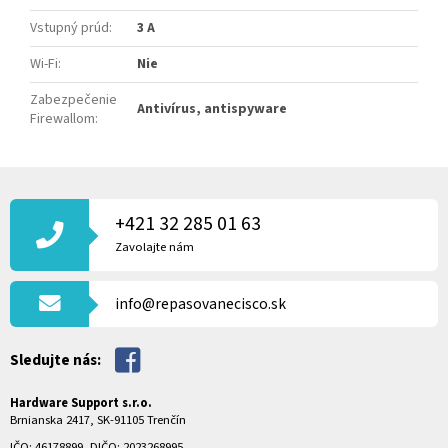
Vstupný prúd
:
3 A
Wi-Fi
:
Nie
Zabezpečenie
Antivírus, antispyware
Firewallom
:
Z
Á
P
+421 32 285 01 63
Ä
Zavolajte nám
T
I
info@repasovanecisco.sk
E
Sledujte nás:
Hardware Support s.r.o.
Brnianska 2417, SK-91105 Trenčín
IČO: 46178899, DIČO: 2023268995