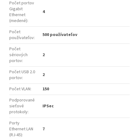
Počet portov
Gigabit
4
Ethernet
(medené)
:
Počet
500 používateľov
používateľov
:
Počet
sériových
2
portov
:
Počet USB 2.0
2
portov
:
Počet VLAN
:
150
Podporované
sieťové
IPSec
protokoly
:
Porty
Ethernet LAN
7
(RJ-45)
: