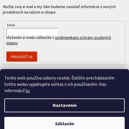
Vložte svoj e-mail a my Vám budeme zasielať informácie o nových
produktoch na našom e-shope.
Email
Vložením e-mailu súhlasíte s
podmienkami ochrany osobných
údajov
PRIHLÁSIŤ SA
Tento web používa súbory cookie. Ďalším prechádzaním
Člen skupiny
tohto webu vyjadrujete súhlas s ich používaním. Viac
informácií
tu
.
Nastavenie
Copyright 2026
REPASOVANÉ CISCO
. Všetky práva vyhradené.
Vytvoril Shoptet
&
Súhlasím