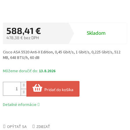
588,41 €
Skladom
478,38 € bez DPH
Jednotková
cena:
Cisco ASA 5520 Anti-X Edition, 0,45 Gbit/s, 1 Gbit/s, 0,225 Gbit/s, 512
MB, 648 BTU/h, 60 dB
Môžeme doručiť do:
13.8.2026
Pridať do košíka
Detailné informácie
OPÝTAŤ SA
ZDIEĽAŤ