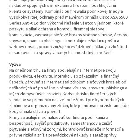
nákladov spojených s infekciami a hrozbami postihujúcimi
klientske systémy. Kombináciou firewallu podnikovej triedy a
vysokokvalitnej ochrany pred malvérom prináša Cisco ASA 5500
Series Anti-X Edition výkonné riešenie všetko v jednom, ktoré
poskytuje silnú ochranu a kontrolu firemnej sieťovej
komunikácie, zastavuje sieťové hrozby vrátane vírusov, červov,
spywaru, spamu a phishingu a kontroluje nežiaducu poštu a
webový obsah, pričom znižuje prevádzkové náklady a zložitosť
nasadzovania a správy viacerých samostatných riešení.
Výzva
Na dnešnom trhu sa firmy spoliehajú na internet pre svoju
produktivitu, efektivitu, interakciu so zákazníkmi a finančný
úspech. Zároveň sa internet stal zdrojom sieťových hrozieb od
neškodných až po vážne, vrátane vírusov, spywaru, phishingu a
iných zlomyseľných hrozieb. Kedysi ihrisko tínedžerských
vandalov sa premenilo na svet príležitostí pre kybernetických
zločincov a organizovaný zločin, kde je motiváciou zisk tam, kde
kedysi hnala sláva a povesť.
Firmy sa usilujú maximalizovať kontinuitu podnikania a
bezpečnosť, zvýšiť produktivitu zamestnancov a znížiť
plytvanie sieťovými zdrojmi, kontrolovať krádeže informácií a
právne riziká a znížiť prevádzkové náklady a záťaž správy.