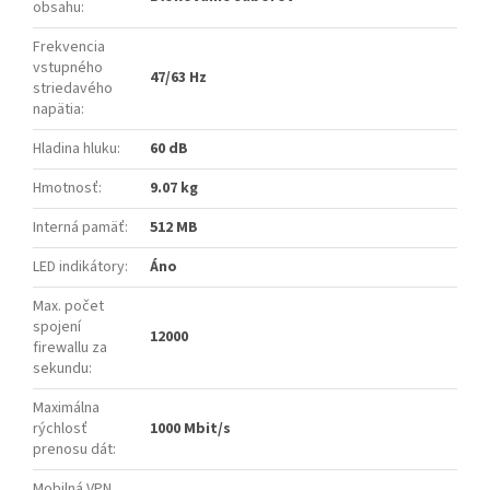
obsahu
:
Frekvencia
vstupného
47/63 Hz
striedavého
napätia
:
Hladina hluku
:
60 dB
Hmotnosť
:
9.07 kg
Interná pamäť
:
512 MB
LED indikátory
:
Áno
Max. počet
spojení
12000
firewallu za
sekundu
:
Maximálna
rýchlosť
1000 Mbit/s
prenosu dát
:
Mobilná VPN