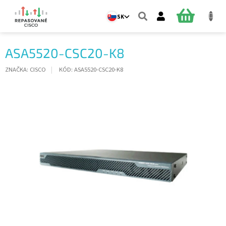
Prejsť
na
NÁKUPN
SK
obsah
KOŠÍK
ASA5520-CSC20-K8
ZNAČKA:
CISCO
KÓD:
ASA5520-CSC20-K8