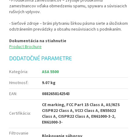
- Produktivita zamestnancov – zvyšuje produktivitu
zamestnancov vďaka obmedzeniu spamu, spywaru a súvisiacich
rušivých vplyvov.
- Sieťové zdroje – bráni plytvaniu šírkou pásma siete a úložiskom
odstránením prevádzky a obsahu nesúvisiacich s podnikaním.
Dokumentácia na stiahnutie
Product Brochure
DODATOČNÉ PARAMETRE
Kategória
:
ASA 5500
Hmotnosť
:
9.07 kg
EAN
:
0882658142543
CE marking, FCC Part 15 Class A, AS/NZS
CISPR22 Class A, VCCI Class A, EN55022
Certifikácia
:
Class A, CISPR22 Class A, EN61000-3-2,
EN61000-3-
Filtrovanie
Blokovanie súborov