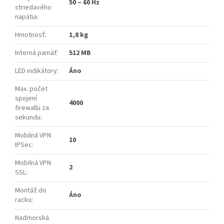
50 – 60 Hz
striedavého
napätia
:
Hmotnosť
:
1,8 kg
Interná pamäť
:
512 MB
LED indikátory
:
Áno
Max. počet
spojení
4000
firewallu za
sekundu
:
Mobilná VPN
10
IPSec
:
Mobilná VPN
2
SSL
:
Montáž do
Áno
racku
:
Nadmorská