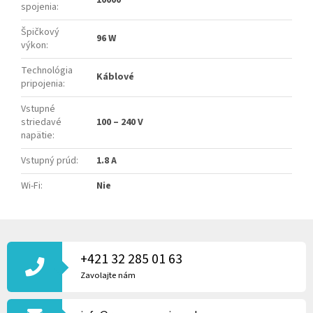
spojenia
:
Špičkový
96 W
výkon
:
Technológia
Káblové
pripojenia
:
Vstupné
striedavé
100 – 240 V
napätie
:
Vstupný prúd
:
1.8 A
Wi-Fi
:
Nie
Z
Á
P
+421 32 285 01 63
Ä
Zavolajte nám
T
I