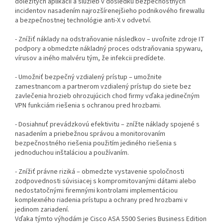
dôležitých aplikácií a služieb v dôsledku bezpečnostných
incidentov nasadením najrozšírenejšieho podnikového firewallu
a bezpečnostnej technológie anti-X v odvetví.
- Znížiť náklady na odstraňovanie následkov – uvoľnite zdroje IT
podpory a obmedzte nákladný proces odstraňovania spywaru,
vírusov a iného malvéru tým, že infekcii predídete.
- Umožniť bezpečný vzdialený prístup – umožnite
zamestnancom a partnerom vzdialený prístup do siete bez
zavlečenia hrozieb ohrozujúcich chod firmy vďaka jedinečným
VPN funkciám riešenia s ochranou pred hrozbami.
- Dosiahnuť prevádzkovú efektivitu – znížte náklady spojené s
nasadením a priebežnou správou a monitorovaním
bezpečnostného riešenia použitím jediného riešenia s
jednoduchou inštaláciou a používaním.
- Znížiť právne riziká – obmedzte vystavenie spoločnosti
zodpovednosti súvisiacej s kompromitovanými dátami alebo
nedostatočnými firemnými kontrolami implementáciou
komplexného riadenia prístupu a ochrany pred hrozbami v
jedinom zariadení.
Vďaka týmto výhodám je Cisco ASA 5500 Series Business Edition