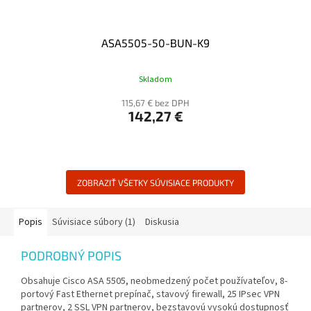
ASA5505-50-BUN-K9
Skladom
115,67 € bez DPH
142,27 €
ZOBRAZIŤ VŠETKY SÚVISIACE PRODUKTY
Popis
Súvisiace súbory (1)
Diskusia
PODROBNÝ POPIS
Obsahuje Cisco ASA 5505, neobmedzený počet používateľov, 8-
portový Fast Ethernet prepínač, stavový firewall, 25 IPsec VPN
partnerov, 2 SSL VPN partnerov, bezstavovú vysokú dostupnosť