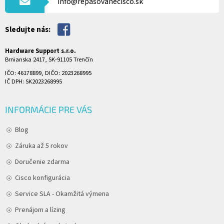
info@repasovanecisco.sk
E
Sledujte nás:
Hardware Support s.r.o.
Brnianska 2417, SK-91105 Trenčín
IČO: 46178899, DIČO: 2023268995
IČ DPH: SK2023268995
INFORMÁCIE PRE VÁS
Blog
Záruka až 5 rokov
Doručenie zdarma
Cisco konfigurácia
Service SLA - Okamžitá výmena
Prenájom a lízing