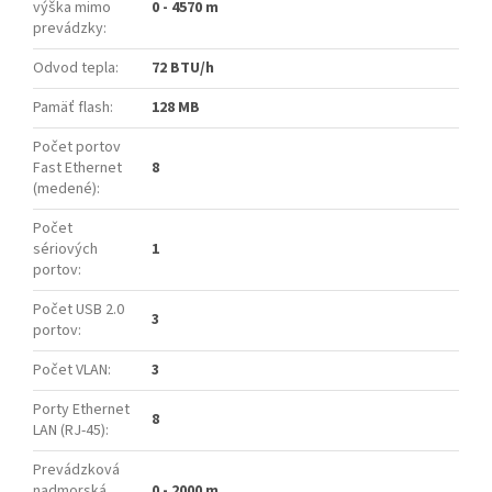
výška mimo
0 - 4570 m
prevádzky
:
Odvod tepla
:
72 BTU/h
Pamäť flash
:
128 MB
Počet portov
Fast Ethernet
8
(medené)
:
Počet
sériových
1
portov
:
Počet USB 2.0
3
portov
:
Počet VLAN
:
3
Porty Ethernet
8
LAN (RJ-45)
:
Prevádzková
nadmorská
0 - 2000 m