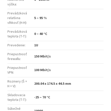
výška
:
Prevádzková
relatívna
5 – 95 %
vlhkosť (H-H)
:
Prevádzková
0 – 40 °C
teplota (T-T)
:
Prevedenie
:
1U
Priepustnosť
150 Mbit/s
firewallu
:
Priepustnosť
100 Mbit/s
VPN
:
Rozmery (Š ×
200.04 x 174.5 x 44.5 mm
H × V)
:
Skladovacia
-25 – 70 °C
teplota (T-T)
:
Súbežné
10000