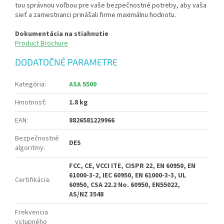
tou správnou voľbou pre vaše bezpečnostné potreby, aby vaša
sieť a zamestnanci prinášali firme maximálnu hodnotu.
Dokumentácia na stiahnutie
Product Brochure
DODATOČNÉ PARAMETRE
Kategória
:
ASA 5500
Hmotnosť
:
1.8 kg
EAN
:
8826581229966
Bezpečnostné
DES
algoritmy
:
FCC, CE, VCCI ITE, CISPR 22, EN 60950, EN
61000-3-2, IEC 60950, EN 61000-3-3, UL
Certifikácia
:
60950, CSA 22.2 No. 60950, EN55022,
AS/NZ 3548
Frekvencia
vstupného