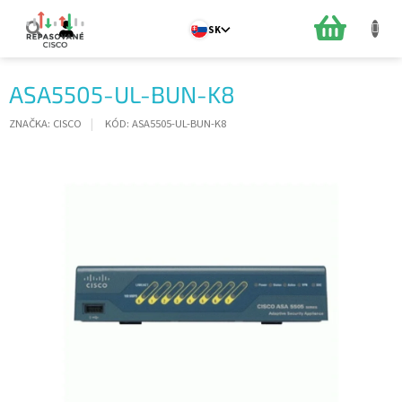
Prejsť
na
NÁKUPN
SK
obsah
KOŠÍK
ASA5505-UL-BUN-K8
ZNAČKA:
CISCO
KÓD:
ASA5505-UL-BUN-K8