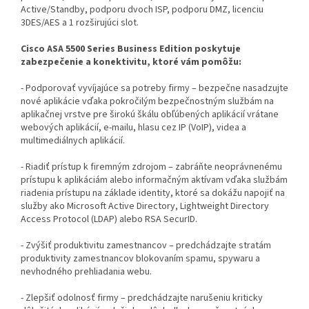
Active/Standby, podporu dvoch ISP, podporu DMZ, licenciu
3DES/AES a 1 rozširujúci slot.
Cisco ASA 5500 Series Business Edition poskytuje
zabezpečenie a konektivitu, ktoré vám pomôžu:
- Podporovať vyvíjajúce sa potreby firmy – bezpečne nasadzujte
nové aplikácie vďaka pokročilým bezpečnostným službám na
aplikačnej vrstve pre širokú škálu obľúbených aplikácií vrátane
webových aplikácií, e-mailu, hlasu cez IP (VoIP), videa a
multimediálnych aplikácií.
- Riadiť prístup k firemným zdrojom – zabráňte neoprávnenému
prístupu k aplikáciám alebo informačným aktívam vďaka službám
riadenia prístupu na základe identity, ktoré sa dokážu napojiť na
služby ako Microsoft Active Directory, Lightweight Directory
Access Protocol (LDAP) alebo RSA SecurID.
- Zvýšiť produktivitu zamestnancov – predchádzajte stratám
produktivity zamestnancov blokovaním spamu, spywaru a
nevhodného prehliadania webu.
- Zlepšiť odolnosť firmy – predchádzajte narušeniu kriticky