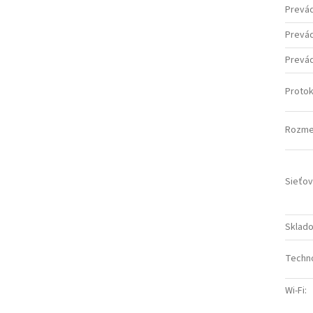
Prevá
Prevád
Prevád
Protok
Rozmer
Sieťov
Sklado
Techno
Wi-Fi
: