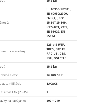
osť
:
15.9 kg
UL 60950-1:2003,
EN 60950:2000,
EMI (A), FCC
čnosť
:
15.107 15.109,
ICES-003, VCCI,
EN 55022, EN
55024
128-bit WEP,
3DES, 802.1x
čnostné algoritmy
:
RADIUS, DES,
SSH, SSL/TLS
osť
:
15.9 kg
ibilné sloty
:
2× 10G SFP
 autentifikácie
:
TACACS
Ethernet LAN (RJ-45)
:
1
avky na napájanie
:
100 – 240