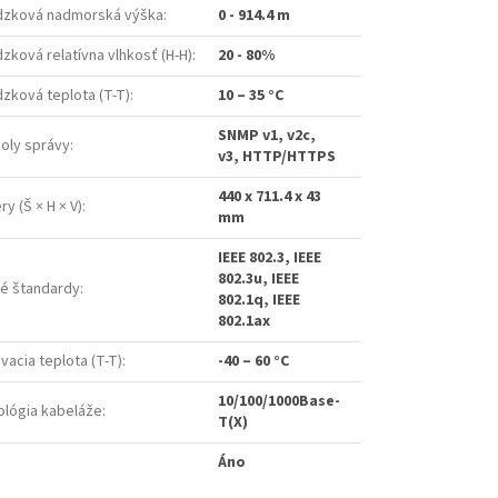
dzková nadmorská výška
:
0 - 914.4 m
zková relatívna vlhkosť (H-H)
:
20 - 80%
zková teplota (T-T)
:
10 – 35 °C
SNMP v1, v2c,
oly správy
:
v3, HTTP/HTTPS
440 x 711.4 x 43
y (Š × H × V)
:
mm
IEEE 802.3, IEEE
802.3u, IEEE
é štandardy
:
802.1q, IEEE
802.1ax
vacia teplota (T-T)
:
-40 – 60 °C
10/100/1000Base-
lógia kabeláže
:
T(X)
Áno