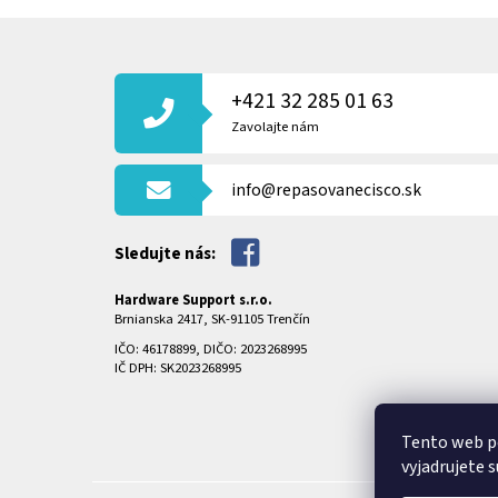
Z
Á
P
+421 32 285 01 63
Ä
T
Zavolajte nám
I
E
info@repasovanecisco.sk
Sledujte nás:
Hardware Support s.r.o.
Brnianska 2417, SK-91105 Trenčín
IČO: 46178899, DIČO: 2023268995
IČ DPH: SK2023268995
Tento web p
vyjadrujete s