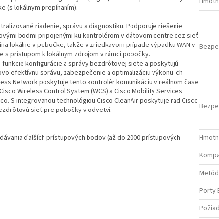
Hmotn
ke (s lokálnym prepínaním).
tralizované riadenie, správu a diagnostiku. Podporuje riešenie
povými bodmi pripojenými ku kontrolérom v dátovom centre cez sieť
ína lokálne v pobočke; takže v zriedkavom prípade výpadku WAN v
Bezpe
ete s prístupom k lokálnym zdrojom v rámci pobočky.
 funkcie konfigurácie a správy bezdrôtovej siete a poskytujú
ovo efektívnu správu, zabezpečenie a optimalizáciu výkonu ich
less Network poskytuje tento kontrolér komunikáciu v reálnom čase
isco Wireless Control System (WCS) a Cisco Mobility Services
isco. S integrovanou technológiou Cisco CleanAir poskytuje rad Cisco
Bezpe
ezdrôtovú sieť pre pobočky v odvetví.
pridávania ďalších prístupových bodov (až do 2000 prístupových
Hmotn
Kompat
Metóda
Porty 
Požiad