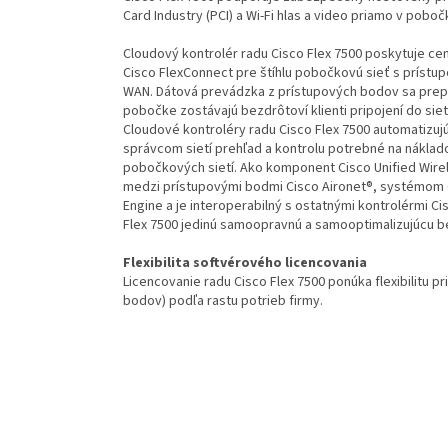
Card Industry (PCI) a Wi-Fi hlas a video priamo v poboč
Cloudový kontrolér radu Cisco Flex 7500 poskytuje cen
Cisco FlexConnect pre štíhlu pobočkovú sieť s prístu
WAN. Dátová prevádzka z prístupových bodov sa prep
pobočke zostávajú bezdrôtoví klienti pripojení do si
Cloudové kontroléry radu Cisco Flex 7500 automatizujú
správcom sietí prehľad a kontrolu potrebné na náklad
pobočkových sietí. Ako komponent Cisco Unified Wire
medzi prístupovými bodmi Cisco Aironet®, systémom C
Engine a je interoperabilný s ostatnými kontrolérmi C
Flex 7500 jedinú samoopravnú a samooptimalizujúcu b
Flexibilita softvérového licencovania
Licencovanie radu Cisco Flex 7500 ponúka flexibilitu 
bodov) podľa rastu potrieb firmy.