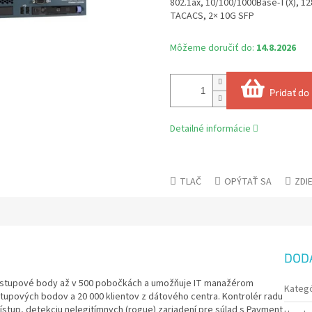
802.1ax, 10/100/1000Base-T(X), 12
TACACS, 2× 10G SFP
Môžeme doručiť do:
14.8.2026
Pridať do
Detailné informácie
TLAČ
OPÝTAŤ SA
ZDI
DOD
ístupové body až v 500 pobočkách a umožňuje IT manažérom
Kategó
stupových bodov a 20 000 klientov z dátového centra. Kontrolér radu
tup, detekciu nelegitímnych (rogue) zariadení pre súlad s Payment