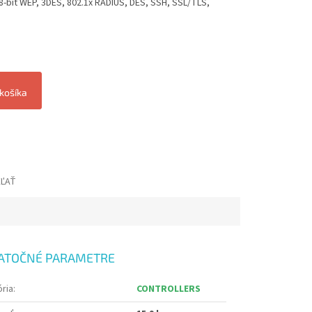
8-bit WEP, 3DES, 802.1x RADIUS, DES, SSH, SSL/TLS,
 košíka
EĽAŤ
ATOČNÉ PARAMETRE
ria
:
CONTROLLERS