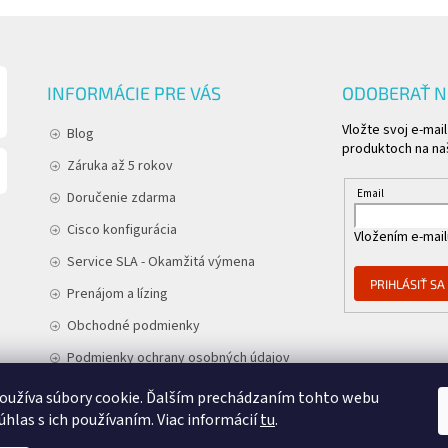
INFORMÁCIE PRE VÁS
ODOBERAŤ 
Vložte svoj e-mai
Blog
produktoch na n
Záruka až 5 rokov
Email
Doručenie zdarma
Cisco konfigurácia
Vložením e-mail
Service SLA - Okamžitá výmena
PRIHLÁSIŤ SA
Prenájom a lízing
Obchodné podmienky
Podmienky ochrany osobných údajov
Kontakt
oužíva súbory cookie. Ďalším prechádzaním tohto webu
úhlas s ich používaním. Viac informácií
tu
.