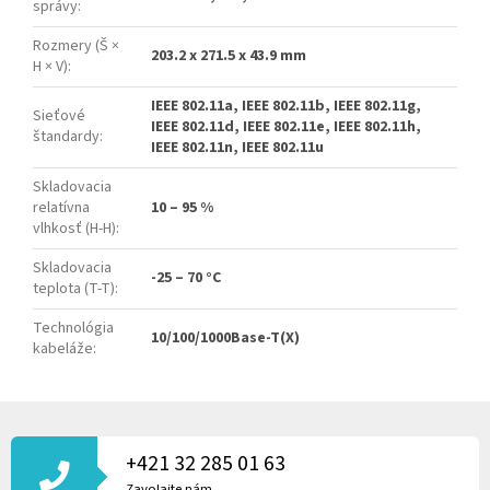
správy
:
Rozmery (Š ×
203.2 x 271.5 x 43.9 mm
H × V)
:
IEEE 802.11a, IEEE 802.11b, IEEE 802.11g,
Sieťové
IEEE 802.11d, IEEE 802.11e, IEEE 802.11h,
štandardy
:
IEEE 802.11n, IEEE 802.11u
Skladovacia
relatívna
10 – 95 %
vlhkosť (H-H)
:
Skladovacia
-25 – 70 °C
teplota (T-T)
:
Technológia
10/100/1000Base-T(X)
kabeláže
:
Z
Á
P
+421 32 285 01 63
Ä
Zavolajte nám