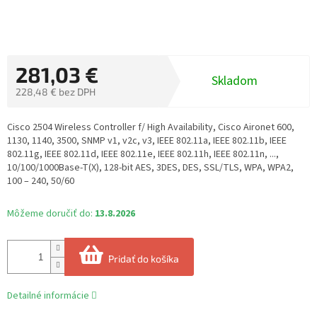
281,03 €
Skladom
228,48 € bez DPH
Jednotková
cena:
Cisco 2504 Wireless Controller f/ High Availability, Cisco Aironet 600,
1130, 1140, 3500, SNMP v1, v2c, v3, IEEE 802.11a, IEEE 802.11b, IEEE
802.11g, IEEE 802.11d, IEEE 802.11e, IEEE 802.11h, IEEE 802.11n, ...,
10/100/1000Base-T(X), 128-bit AES, 3DES, DES, SSL/TLS, WPA, WPA2,
100 – 240, 50/60
Môžeme doručiť do:
13.8.2026
Pridať do košíka
Detailné informácie