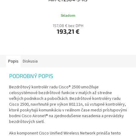
Skladom
157,08 € bez DPH
193,21 €
Popis
Diskusia
PODROBNÝ POPIS
Bezdrôtový kontrolér radu Cisco® 2500 umožňuje
celosystémové bezdrôtové funkcie v malých až stredne
veľkých podnikoch a pobočkách. Bezdrôtové kontroléry radu
Cisco 2500, navrhnuté pre výkon 802.11n, sú vstupné kontroléry,
ktoré poskytujú komunikáciu v reálnom čase medzi prístupovými
bodmi Cisco Aironet® na zjednodušenie nasadenia a prevádzky
bezdrôtových sietí.
Ako komponent Cisco Unified Wireless Network prináša tento