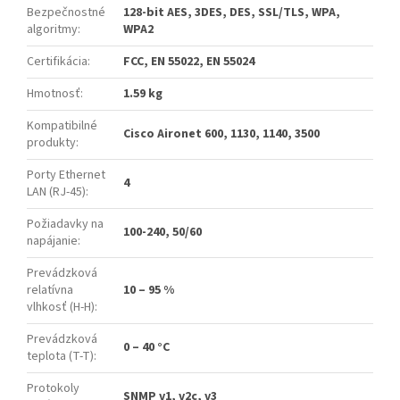
Bezpečnostné
128-bit AES, 3DES, DES, SSL/TLS, WPA,
algoritmy
:
WPA2
Certifikácia
:
FCC, EN 55022, EN 55024
Hmotnosť
:
1.59 kg
Kompatibilné
Cisco Aironet 600, 1130, 1140, 3500
produkty
:
Porty Ethernet
4
LAN (RJ-45)
:
Požiadavky na
100-240, 50/60
napájanie
:
Prevádzková
relatívna
10 – 95 %
vlhkosť (H-H)
:
Prevádzková
0 – 40 °C
teplota (T-T)
:
Protokoly
SNMP v1, v2c, v3