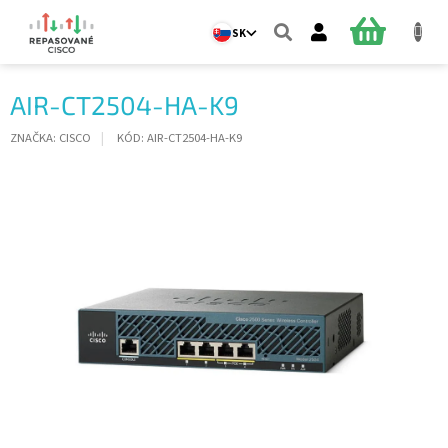
Prejsť
na
NÁKUPN
SK
obsah
KOŠÍK
AIR-CT2504-HA-K9
ZNAČKA:
CISCO
KÓD:
AIR-CT2504-HA-K9