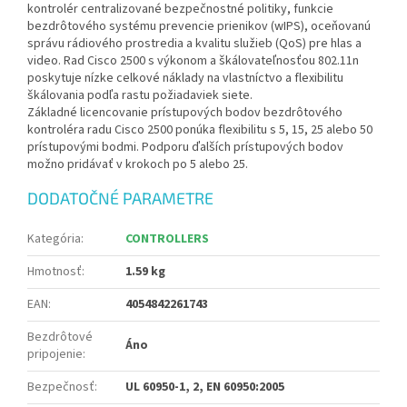
kontrolér centralizované bezpečnostné politiky, funkcie
bezdrôtového systému prevencie prienikov (wIPS), oceňovanú
správu rádiového prostredia a kvalitu služieb (QoS) pre hlas a
video. Rad Cisco 2500 s výkonom a škálovateľnosťou 802.11n
poskytuje nízke celkové náklady na vlastníctvo a flexibilitu
škálovania podľa rastu požiadaviek siete.
Základné licencovanie prístupových bodov bezdrôtového
kontroléra radu Cisco 2500 ponúka flexibilitu s 5, 15, 25 alebo 50
prístupovými bodmi. Podporu ďalších prístupových bodov
možno pridávať v krokoch po 5 alebo 25.
DODATOČNÉ PARAMETRE
Kategória
:
CONTROLLERS
Hmotnosť
:
1.59 kg
EAN
:
4054842261743
Bezdrôtové
Áno
pripojenie
:
Bezpečnosť
:
UL 60950-1, 2, EN 60950:2005