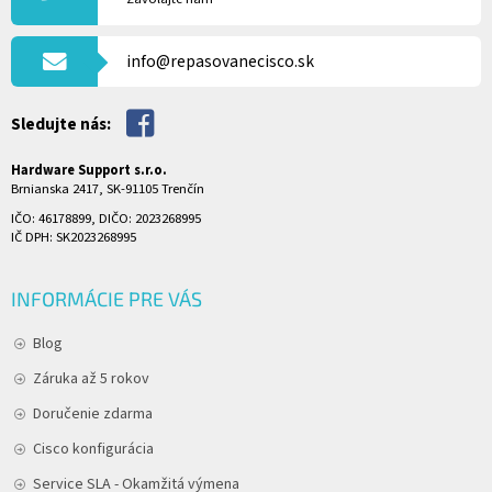
T
I
info@repasovanecisco.sk
E
Sledujte nás:
Hardware Support s.r.o.
Brnianska 2417, SK-91105 Trenčín
IČO: 46178899, DIČO: 2023268995
IČ DPH: SK2023268995
INFORMÁCIE PRE VÁS
Blog
Záruka až 5 rokov
Doručenie zdarma
Cisco konfigurácia
Service SLA - Okamžitá výmena