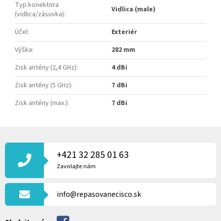
Typ konektora
Vidlica (male)
(vidlica/zásuvka)
:
Účel
:
Exteriér
Výška
:
282 mm
Zisk antény (2,4 GHz)
:
4 dBi
Zisk antény (5 GHz)
:
7 dBi
Zisk antény (max.)
:
7 dBi
Z
Á
P
+421 32 285 01 63
Ä
Zavolajte nám
T
I
info@repasovanecisco.sk
E