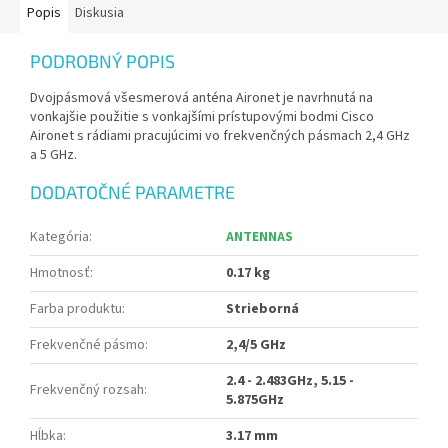
Popis
Diskusia
PODROBNÝ POPIS
Dvojpásmová všesmerová anténa Aironet je navrhnutá na
vonkajšie použitie s vonkajšími prístupovými bodmi Cisco
Aironet s rádiami pracujúcimi vo frekvenčných pásmach 2,4 GHz
a 5 GHz.
DODATOČNÉ PARAMETRE
Kategória
:
ANTENNAS
Hmotnosť
:
0.17 kg
Farba produktu
:
Strieborná
Frekvenčné pásmo
:
2,4/5 GHz
2.4 - 2.483GHz, 5.15 -
Frekvenčný rozsah
:
5.875GHz
Hĺbka
:
3.17 mm