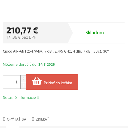
210,77 €
Skladom
171,36 € bez DPH
Jednotková
cena:
Cisco AIR-ANT2547V-N=, 7 dBi, 2,4/5 GHz, 4 dBi, 7 dBi, 50 Ω, 30°
Môžeme doručiť do:
14.8.2026
Pridať do košíka
Detailné informácie
OPÝTAŤ SA
ZDIEĽAŤ