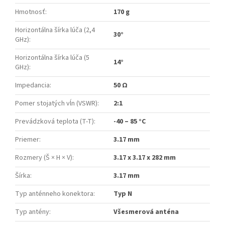
Hmotnosť
:
170 g
Horizontálna šírka lúča (2,4
30°
GHz)
:
Horizontálna šírka lúča (5
14°
GHz)
:
Impedancia
:
50 Ω
Pomer stojatých vĺn (VSWR)
:
2:1
Prevádzková teplota (T-T)
:
-40 – 85 °C
Priemer
:
3.17 mm
Rozmery (Š × H × V)
:
3.17 x 3.17 x 282 mm
Šírka
:
3.17 mm
Typ anténneho konektora
:
Typ N
Typ antény
:
Všesmerová anténa