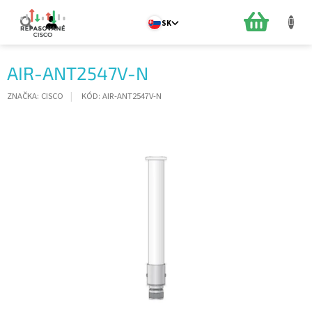
Prejsť
na
NÁKUPN
SK
obsah
KOŠÍK
AIR-ANT2547V-N
ZNAČKA:
CISCO
KÓD:
AIR-ANT2547V-N