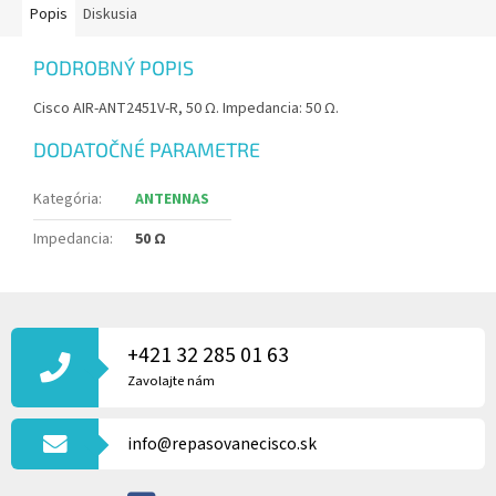
Popis
Diskusia
PODROBNÝ POPIS
Cisco AIR-ANT2451V-R, 50 Ω. Impedancia: 50 Ω.
DODATOČNÉ PARAMETRE
Kategória
:
ANTENNAS
Impedancia
:
50 Ω
Z
Á
P
+421 32 285 01 63
Ä
Zavolajte nám
T
I
info@repasovanecisco.sk
E