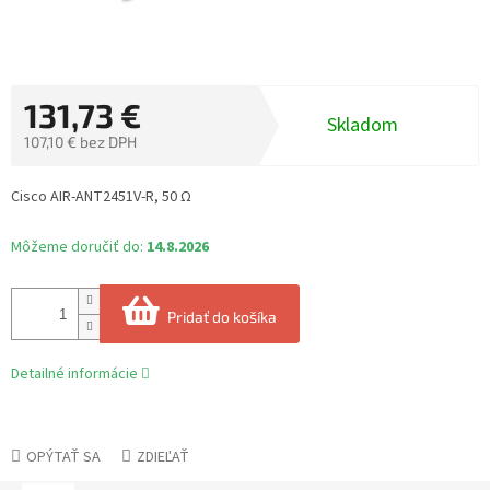
131,73 €
Skladom
107,10 € bez DPH
Jednotková
cena:
Cisco AIR-ANT2451V-R, 50 Ω
Môžeme doručiť do:
14.8.2026
Pridať do košíka
Detailné informácie
OPÝTAŤ SA
ZDIEĽAŤ