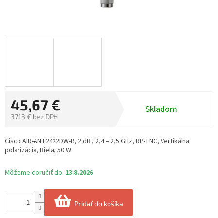
45,67 €
Skladom
37,13 € bez DPH
Jednotková
cena:
Cisco AIR-ANT2422DW-R, 2 dBi, 2,4 – 2,5 GHz, RP-TNC, Vertikálna
polarizácia, Biela, 50 W
Môžeme doručiť do:
13.8.2026
Pridať do košíka