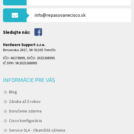
T
I
info@repasovanecisco.sk
E
Sledujte nás:
Hardware Support s.r.o.
Brnianska 2417, SK-91105 Trenčín
IČO: 46178899, DIČO: 2023268995
IČ DPH: SK2023268995
INFORMÁCIE PRE VÁS
Blog
Záruka až 5 rokov
Doručenie zdarma
Cisco konfigurácia
Service SLA - Okamžitá výmena