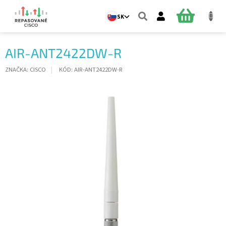
Prejsť
na
NÁKUPN
SK
obsah
KOŠÍK
AIR-ANT2422DW-R
ZNAČKA:
CISCO
KÓD:
AIR-ANT2422DW-R