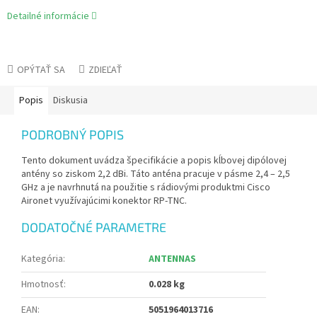
Detailné informácie
OPÝTAŤ SA
ZDIEĽAŤ
Popis
Diskusia
PODROBNÝ POPIS
Tento dokument uvádza špecifikácie a popis kĺbovej dipólovej
antény so ziskom 2,2 dBi. Táto anténa pracuje v pásme 2,4 – 2,5
GHz a je navrhnutá na použitie s rádiovými produktmi Cisco
Aironet využívajúcimi konektor RP-TNC.
DODATOČNÉ PARAMETRE
Kategória
:
ANTENNAS
Hmotnosť
:
0.028 kg
EAN
:
5051964013716