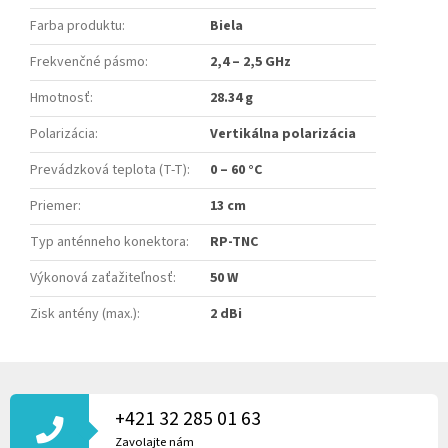
Farba produktu
:
Biela
Frekvenčné pásmo
:
2,4 – 2,5 GHz
Hmotnosť
:
28.34 g
Polarizácia
:
Vertikálna polarizácia
Prevádzková teplota (T-T)
:
0 – 60 °C
Priemer
:
13 cm
Typ anténneho konektora
:
RP-TNC
Výkonová zaťažiteľnosť
:
50 W
Zisk antény (max.)
:
2 dBi
Z
Á
P
+421 32 285 01 63
Ä
Zavolajte nám