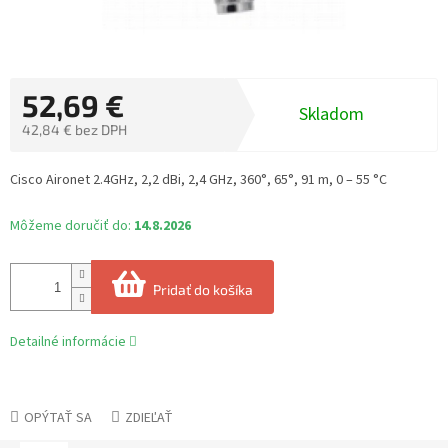
52,69 €
Skladom
42,84 € bez DPH
Jednotková
cena:
Cisco Aironet 2.4GHz, 2,2 dBi, 2,4 GHz, 360°, 65°, 91 m, 0 – 55 °C
Môžeme doručiť do:
14.8.2026
Pridať do košíka
Detailné informácie
OPÝTAŤ SA
ZDIEĽAŤ