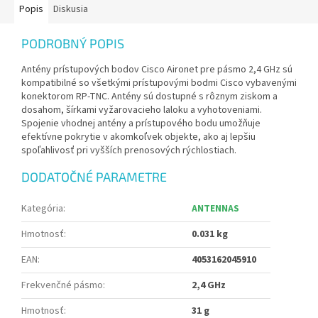
Popis
Diskusia
PODROBNÝ POPIS
Antény prístupových bodov Cisco Aironet pre pásmo 2,4 GHz sú
kompatibilné so všetkými prístupovými bodmi Cisco vybavenými
konektorom RP-TNC. Antény sú dostupné s rôznym ziskom a
dosahom, šírkami vyžarovacieho laloku a vyhotoveniami.
Spojenie vhodnej antény a prístupového bodu umožňuje
efektívne pokrytie v akomkoľvek objekte, ako aj lepšiu
spoľahlivosť pri vyšších prenosových rýchlostiach.
DODATOČNÉ PARAMETRE
Kategória
:
ANTENNAS
Hmotnosť
:
0.031 kg
EAN
:
4053162045910
Frekvenčné pásmo
:
2,4 GHz
Hmotnosť
:
31 g