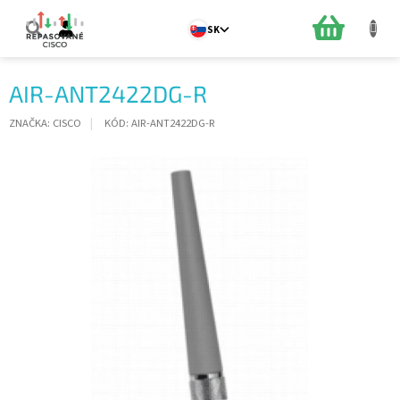
Prejsť
na
NÁKUPN
SK
obsah
KOŠÍK
AIR-ANT2422DG-R
ZNAČKA:
CISCO
KÓD:
AIR-ANT2422DG-R