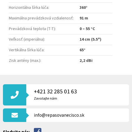
Horizontálna šírka lúča
:
360°
Maximálna prevádzková vzdialenosť
:
91 m
Prevádzková teplota (T-T)
:
0 – 55 °C
Veľkosť (imperiálna)
:
14 cm (5.5")
Vertikálna šírka lúča
:
65°
Zisk antény (max.)
:
2,2 dBi
Z
Á
P
+421 32 285 01 63
Ä
Zavolajte nám
T
I
info@repasovanecisco.sk
E
Sledujte nás: