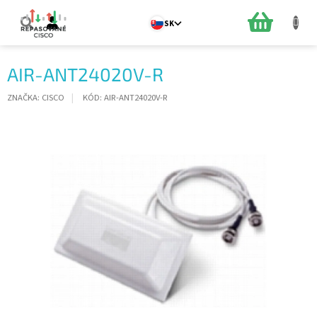
Prejsť
na
NÁKUPN
SK
obsah
KOŠÍK
AIR-ANT24020V-R
ZNAČKA:
CISCO
KÓD:
AIR-ANT24020V-R