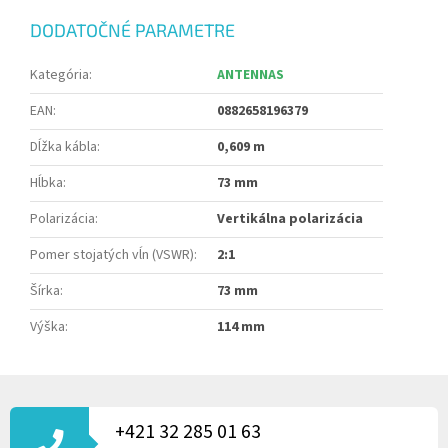
DODATOČNÉ PARAMETRE
Kategória
:
ANTENNAS
EAN
:
0882658196379
Dĺžka kábla
:
0,609 m
Hĺbka
:
73 mm
Polarizácia
:
Vertikálna polarizácia
Pomer stojatých vĺn (VSWR)
:
2:1
Šírka
:
73 mm
Výška
:
114 mm
Z
Á
P
+421 32 285 01 63