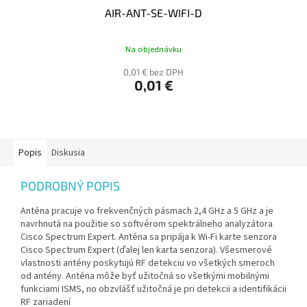
AIR-ANT-SE-WIFI-D
Na objednávku
0,01 € bez DPH
0,01 €
Popis
Diskusia
PODROBNÝ POPIS
Anténa pracuje vo frekvenčných pásmach 2,4 GHz a 5 GHz a je
navrhnutá na použitie so softvérom spektrálneho analyzátora
Cisco Spectrum Expert. Anténa sa pripája k Wi-Fi karte senzora
Cisco Spectrum Expert (ďalej len karta senzora). Všesmerové
vlastnosti antény poskytujú RF detekciu vo všetkých smeroch
od antény. Anténa môže byť užitočná so všetkými mobilnými
funkciami ISMS, no obzvlášť užitočná je pri detekcii a identifikácii
RF zariadení