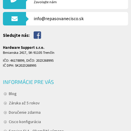
Ä
Zavolajte nám
T
I
info@repasovanecisco.sk
E
Sledujte nás:
Hardware Support s.r.o.
Brnianska 2417, SK-91105 Trenčín
IČO: 46178899, DIČO: 2023268995
IČ DPH: SK2023268995
INFORMÁCIE PRE VÁS
Blog
Záruka až 5 rokov
Doručenie zdarma
Cisco konfigurácia